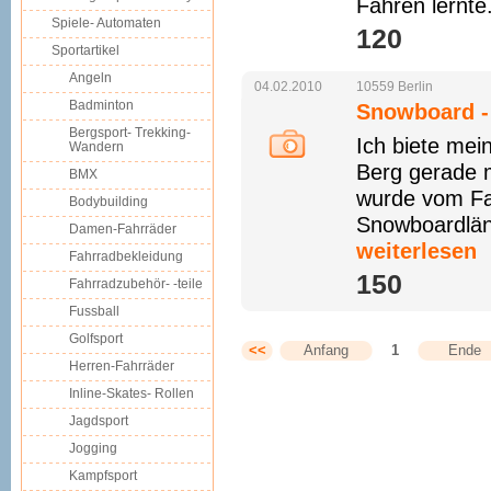
Fahren lernte
Spiele- Automaten
120 
Sportartikel
Angeln
04.02.2010
10559
Berlin
Badminton
Snowboard -
Bergsport- Trekking-
Ich biete mei
Wandern
Berg gerade m
BMX
wurde vom Fac
Bodybuilding
Snowboardläng
Damen-Fahrräder
weiterlesen
Fahrradbekleidung
150 
Fahrradzubehör- -teile
Fussball
Golfsport
<<
Anfang
1
Ende
Herren-Fahrräder
Inline-Skates- Rollen
Jagdsport
Jogging
Kampfsport