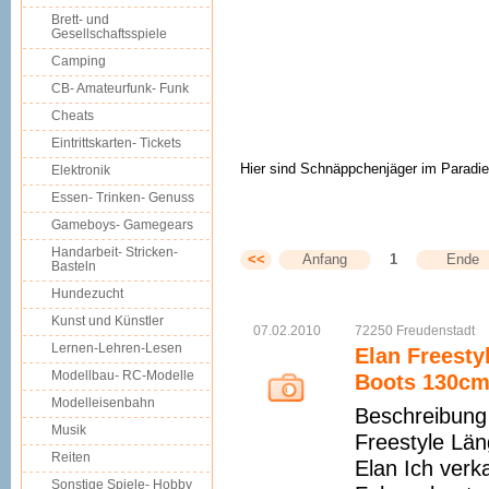
Brett- und
Gesellschaftsspiele
Camping
CB- Amateurfunk- Funk
Cheats
Eintrittskarten- Tickets
Hier sind Schnäppchenjäger im Paradie
Elektronik
Essen- Trinken- Genuss
Gameboys- Gamegears
Handarbeit- Stricken-
<<
Anfang
1
Ende
Basteln
Hundezucht
Kunst und Künstler
07.02.2010
72250
Freudenstadt
Lernen-Lehren-Lesen
Elan Freesty
Modellbau- RC-Modelle
Boots 130cm
Modelleisenbahn
Beschreibung 
Musik
Freestyle Län
Reiten
Elan Ich verk
Sonstige Spiele- Hobby