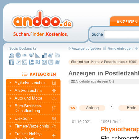
Social Bookmarks:
Sie sind hier:
Home
>
Postleitzahlen
>
10961
Anzeigen in Postleitzah
22
Angebote aus diesem Ort
Artikelverzeichnis
Arztverzeichnis
Auto und Motor
Büro-Business-
<<
Anfang
1
Ende
Dienstleistung
Elektronik
01.10.2021
10961
Berlin
Firmen-Verzeichnis
Physiotherap
Freizeit-Hobby-
Ein schmerzfr
Spiel-Sport