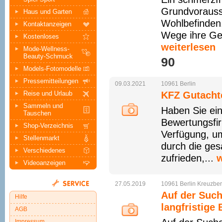
Grundvorausse
Haus und Garten
Wohlbefinden.
Kontaktanzeigen
Wege ihre Ges
Kostenloses
weiterlesen
Mode-Wellness-
Beauty-Schmuck
90 
Models-Fotomodelle
Pressemitteilungen
09.03.2021
10961
Berlin
Reise und Urlaub
KFZ Gutachte
Sammeln und
Haben Sie ein
Tauschen
Bewertungsfir
Shop-Verzeichnis
Verfügung, um
Stellenmarkt
durch die ges
Verschiedenes
zufrieden,...
w
Videoanzeigen
27.05.2019
10961
Berlin
Kreuzbe
Auf der Such
Hilfe
langfristige
AGB
Impressum