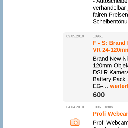
- Autoscheibe
verhandelbar 
fairen Preise
Scheibentönu
09.05.2010
10961
F - S: Bran
VR 24-120mm
Brand New N
120mm Objekt
DSLR Kamera
Battery Pack
EG-...
weiter
600 
04.04.2010
10961
Berlin
Profi Webca
Profi Webcam 