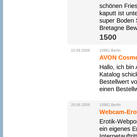
schönen Friese
kaputt ist unt
super Boden 
Bretagne Bew
1500 
10.09.2009
10961
Berlin
AVON Cosme
Hallo, ich bi
Katalog schick
Bestellwert v
einen Bestell
20.06.2009
10961
Berlin
Webcam-Erot
Erotik-Webpor
ein eigenes E
Internetauftri