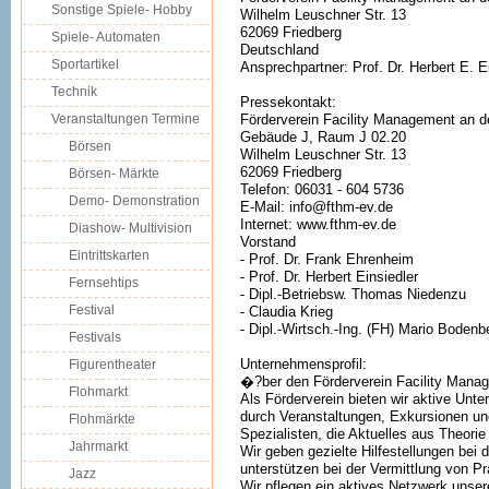
Sonstige Spiele- Hobby
Wilhelm Leuschner Str. 13
62069 Friedberg
Spiele- Automaten
Deutschland
Sportartikel
Ansprechpartner: Prof. Dr. Herbert E. E
Technik
Pressekontakt:
Veranstaltungen Termine
Förderverein Facility Management an d
Gebäude J, Raum J 02.20
Börsen
Wilhelm Leuschner Str. 13
62069 Friedberg
Börsen- Märkte
Telefon: 06031 - 604 5736
Demo- Demonstration
E-Mail: info@fthm-ev.de
Internet: www.fthm-ev.de
Diashow- Multivision
Vorstand
Eintrittskarten
- Prof. Dr. Frank Ehrenheim
- Prof. Dr. Herbert Einsiedler
Fernsehtips
- Dipl.-Betriebsw. Thomas Niedenzu
Festival
- Claudia Krieg
- Dipl.-Wirtsch.-Ing. (FH) Mario Boden
Festivals
Unternehmensprofil:
Figurentheater
�?ber den Förderverein Facility Mana
Flohmarkt
Als Förderverein bieten wir aktive Unte
durch Veranstaltungen, Exkursionen un
Flohmärkte
Spezialisten, die Aktuelles aus Theorie
Jahrmarkt
Wir geben gezielte Hilfestellungen bei d
unterstützen bei der Vermittlung von P
Jazz
Wir pflegen ein aktives Netzwerk unse