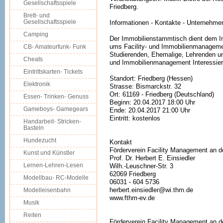
Gesellschaftsspiele
Friedberg.
Brett- und
Gesellschaftsspiele
Informationen - Kontakte - Unternehme
Camping
Der Immobilienstammtisch dient dem I
ums Facility- und Immobilienmanagemen
CB- Amateurfunk- Funk
Studierenden, Ehemalige, Lehrenden un
Cheats
und Immobilienmanagement Interessiert
Eintrittskarten- Tickets
Standort: Friedberg (Hessen)
Elektronik
Strasse: Bismarckstr. 32
Ort: 61169 - Friedberg (Deutschland)
Essen- Trinken- Genuss
Beginn: 20.04.2017 18:00 Uhr
Gameboys- Gamegears
Ende: 20.04.2017 21:00 Uhr
Eintritt: kostenlos
Handarbeit- Stricken-
Basteln
Hundezucht
Kontakt
Förderverein Facility Management an 
Kunst und Künstler
Prof. Dr. Herbert E. Einsiedler
Lernen-Lehren-Lesen
Wilh.-Leuschner-Str. 3
62069 Friedberg
Modellbau- RC-Modelle
06031 - 604 5736
herbert.einsiedler@wi.thm.de
Modelleisenbahn
www.fthm-ev.de
Musik
Reiten
Förderverein Facility Management an 