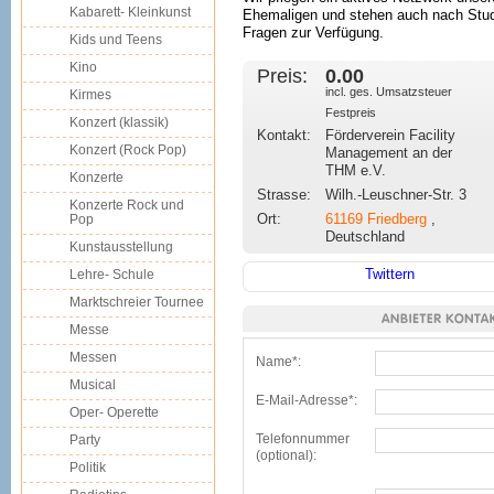
Kabarett- Kleinkunst
Ehemaligen und stehen auch nach Stud
Fragen zur Verfügung.
Kids und Teens
Kino
Preis:
0.00 
incl. ges. Umsatzsteuer
Kirmes
Festpreis
Konzert (klassik)
Kontakt:
Förderverein Facility
Konzert (Rock Pop)
Management an der
THM e.V.
Konzerte
Strasse:
Wilh.-Leuschner-Str. 3
Konzerte Rock und
Ort:
61169
Friedberg
,
Pop
Deutschland
Kunstausstellung
Twittern
Lehre- Schule
Marktschreier Tournee
Messe
Messen
Name*:
Musical
E-Mail-Adresse*:
Oper- Operette
Telefonnummer
Party
(optional):
Politik