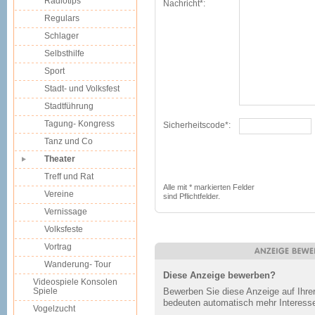
Radiotips
Nachricht*:
Regulars
Schlager
Selbsthilfe
Sport
Stadt- und Volksfest
Stadtführung
Tagung- Kongress
Sicherheitscode*:
Tanz und Co
Theater
Treff und Rat
Alle mit * markierten Felder
Vereine
sind Pflichtfelder.
Vernissage
Volksfeste
Vortrag
Wanderung- Tour
Diese Anzeige bewerben?
Videospiele Konsolen
Spiele
Bewerben Sie diese Anzeige auf Ihr
bedeuten automatisch mehr Interesse
Vogelzucht