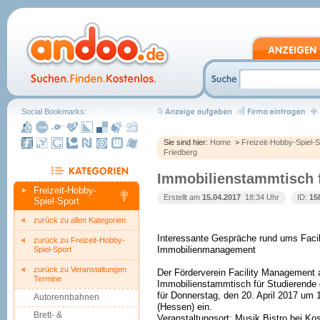
Social Bookmarks:
Sie sind hier:
Home
>
Freizeit-Hobby-Spiel-S
Friedberg
Immobilienstammtisch f
Freizeit-Hobby-
Erstellt am
15.04.2017
 18:34 Uhr
ID:
15
Spiel-Sport
zurück zu allen Kategorien
Interessante Gespräche rund ums Facil
zurück zu Freizeit-Hobby-
Immobilienmanagement
Spiel-Sport
zurück zu Veranstaltungen
Der Förderverein Facility Management 
Termine
Immobilienstammtisch für Studierende
für Donnerstag, den 20. April 2017 um 
Autorennbahnen
(Hessen) ein.
Brett- &
Veranstaltungsort: Musik Bistro bei Ko