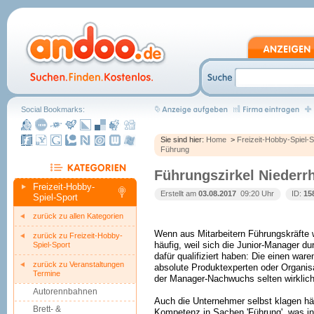
Social Bookmarks:
Sie sind hier:
Home
>
Freizeit-Hobby-Spiel-S
Führung
Führungszirkel Nieder
Freizeit-Hobby-
Erstellt am
03.08.2017
 09:20 Uhr
ID:
15
Spiel-Sport
zurück zu allen Kategorien
Wenn aus Mitarbeitern Führungskräfte 
zurück zu Freizeit-Hobby-
häufig, weil sich die Junior-Manager d
Spiel-Sport
dafür qualifiziert haben: Die einen ware
zurück zu Veranstaltungen
absolute Produktexperten oder Organisa
Termine
der Manager-Nachwuchs selten wirklich
Autorennbahnen
Auch die Unternehmer selbst klagen hä
Brett- &
Kompetenz in Sachen 'Führung', was in 