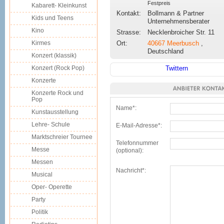
Festpreis
Kabarett- Kleinkunst
Kontakt:
Bollmann & Partner
Kids und Teens
Unternehmensberater
Kino
Strasse:
Necklenbroicher Str. 11
Kirmes
Ort:
40667
Meerbusch
,
Deutschland
Konzert (klassik)
Konzert (Rock Pop)
Twittern
Konzerte
Konzerte Rock und
Pop
Name*:
Kunstausstellung
Lehre- Schule
E-Mail-Adresse*:
Marktschreier Tournee
Telefonnummer
Messe
(optional):
Messen
Nachricht*:
Musical
Oper- Operette
Party
Politik