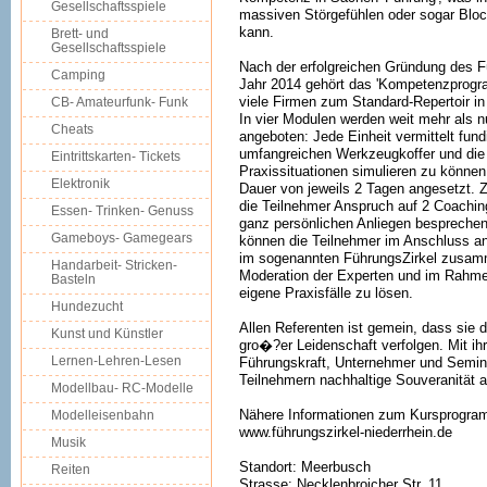
Gesellschaftsspiele
massiven Störgefühlen oder sogar Blo
kann.
Brett- und
Gesellschaftsspiele
Nach der erfolgreichen Gründung des F
Camping
Jahr 2014 gehört das 'Kompetenzprogr
viele Firmen zum Standard-Repertoir i
CB- Amateurfunk- Funk
In vier Modulen werden weit mehr als 
Cheats
angeboten: Jede Einheit vermittelt fundi
umfangreichen Werkzeugkoffer und die 
Eintrittskarten- Tickets
Praxissituationen simulieren zu können.
Elektronik
Dauer von jeweils 2 Tagen angesetzt.
die Teilnehmer Anspruch auf 2 Coaching
Essen- Trinken- Genuss
ganz persönlichen Anliegen bespreche
Gameboys- Gamegears
können die Teilnehmer im Anschluss 
im sogenannten FührungsZirkel zusa
Handarbeit- Stricken-
Moderation der Experten und im Rahmen
Basteln
eigene Praxisfälle zu lösen.
Hundezucht
Allen Referenten ist gemein, dass sie 
Kunst und Künstler
gro�?er Leidenschaft verfolgen. Mit ihr
Lernen-Lehren-Lesen
Führungskraft, Unternehmer und Semina
Teilnehmern nachhaltige Souveranität a
Modellbau- RC-Modelle
Nähere Informationen zum Kursprogram
Modelleisenbahn
www.führungszirkel-niederrhein.de
Musik
Standort: Meerbusch
Reiten
Strasse: Necklenbroicher Str. 11