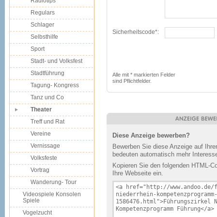
Radiotips
Regulars
Schlager
Sicherheitscode*:
Selbsthilfe
Sport
Stadt- und Volksfest
Stadtführung
Alle mit * markierten Felder
sind Pflichtfelder.
Tagung- Kongress
Tanz und Co
Theater
Treff und Rat
Vereine
Diese Anzeige bewerben?
Vernissage
Bewerben Sie diese Anzeige auf Ihr
bedeuten automatisch mehr Interesse
Volksfeste
Kopieren Sie den folgenden HTML-Cod
Vortrag
Ihre Webseite ein.
Wanderung- Tour
Videospiele Konsolen
Spiele
Vogelzucht