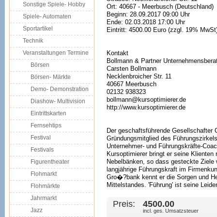
Sonstige Spiele- Hobby
Ort: 40667 - Meerbusch (Deutschland)
Beginn: 28.09.2017 09:00 Uhr
Spiele- Automaten
Ende: 02.03.2018 17:00 Uhr
Sportartikel
Eintritt: 4500.00 Euro (zzgl. 19% MwSt
Technik
Veranstaltungen Termine
Kontakt
Bollmann & Partner Unternehmensbera
Börsen
Carsten Bollmann
Necklenbroicher Str. 11
Börsen- Märkte
40667 Meerbusch
Demo- Demonstration
02132 938323
bollmann@kursoptimierer.de
Diashow- Multivision
http://www.kursoptimierer.de
Eintrittskarten
Fernsehtips
Der geschaftsführende Gesellschafter 
Festival
Gründungsmitglied des Führungszirkels
Unternehmer- und Führungskräfte-Coach
Festivals
Kursoptimierer bringt er seine Klienten
Nebelbänken, so dass gesteckte Ziele w
Figurentheater
langjährige Führungskraft im Firmenku
Flohmarkt
Gro�?bank kennt er die Sorgen und H
Mittelstandes. 'Führung' ist seine Leide
Flohmärkte
Jahrmarkt
Preis:
4500.00 
Jazz
incl. ges. Umsatzsteuer