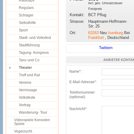
Radiotips
incl. ges. Umsatzsteuer
Regulars
Festpreis
Kontakt:
BCT Pflug
Schlager
Strasse:
Hauptmann-Hoffmann-
Selbsthilfe
Str. 25
Sport
Ort:
63263
Neu
Isenburg
Bei
Frankfurt
, Deutschland
Stadt- und Volksfest
Stadtführung
Twittern
Tagung- Kongress
Tanz und Co
Theater
Name*:
Treff und Rat
E-Mail-Adresse*:
Vereine
Vernissage
Telefonnummer
(optional):
Volksfeste
Vortrag
Nachricht*:
Wanderung- Tour
Videospiele Konsolen
Spiele
Vogelzucht