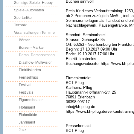
Buchen sinnvoll!
Sonstige Spiele- Hobby
Spiele- Automaten
Preis für dieses Verkaufstraining: 125
ab 2 Personen zuzüglich MwSt., incl. a
Sportartikel
Seminarunterlagen als Handout und onl
Technik
Nachschlagewerk, Pausengetränke, Mi
Veranstaltungen Termine
Standort: Seminarhotel
Strasse: Gehespitz 85
Börsen
Ort: 63263 - Neu Isenburg bei Frankfur
Börsen- Märkte
Beginn: 17.10.2017 09:00 Uhr
Ende: 19.10.2017 17:00 Uhr
Demo- Demonstration
Eintritt: kostenlos
Diashow- Multivision
Buchungswebseite: https://www.kh-pflu
Eintrittskarten
Fernsehtips
Firmenkontakt
BCT Pflug
Festival
Karlheinz Pflug
Hauptmann-Hoffmann-Str. 25
Festivals
76891 Erlenbach
Figurentheater
06398-993117
info@kh-pflug.de
Flohmarkt
https://www.kh-pflug.de/verkaufstrainin
Flohmärkte
Jahrmarkt
Pressekontakt
Jazz
BCT Pflug