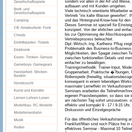
sondern vor allen in der Art und Weise,
Gesellschaftsspiele
aufbauen und mit Kunden umgehen.
Brett- und
Viele technisch orientierte Mitarbeiter
Gesellschaftsspiele
Vertrieb "ins kalte Wasser geworfen". I
und das Hintergrund-Know-how für de
Camping
Dieses Seminar ist speziell für Einstei
CB- Amateurfunk- Funk
konzipiert. Von der ehrlichen und einf
bis zur Optimierung der Abschlussquot
Cheats
Vertriebsprozess beleuchtet.
Eintrittskarten- Tickets
Dipl.-Wirtsch.-Ing. Karlheinz Pflug zei
Problematik des Business-to-Business-
Elektronik
Möglichkeiten, den Spagat zwischen 
Essen- Trinken- Genuss
zwischen funktionellen Details und me
einfacher zu bewältigen.
Gameboys- Gamegears
Trainingsmethodik: Trainer-Input, Moder
Handarbeit- Stricken-
Gruppenarbeit, Praktische �?bungen, Pr
Basteln
Rollenspiele (freiwillig, situationsbezo
konsequent in einem lebendigen Worksh
Hundezucht
maximaler Lerneffekt im Verkaufstraini
Kunst und Künstler
Seminars erarbeiten die Teilnehmer/Inne
eigenen Praxisbeispielen, so dass sie i
Lernen-Lehren-Lesen
am nächsten Tag sofort umzusetzen. o
effektiv und kompakt 9 - 17 / 9-15 Uhr,
Modellbau- RC-Modelle
Diskussion und Einzelgespräche
Modelleisenbahn
Für das öffentliches Verkaufstraining a
Musik
Frankfurt/Main sind noch Plätze frei in
Reiten
effektives Seminar - Maximal 10 Teilneh