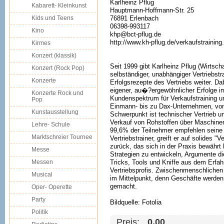
Karlheinz Pflug
Kabarett- Kleinkunst
Hauptmann-Hoffmann-Str. 25
Kids und Teens
76891 Erlenbach
06398-993117
Kino
khp@bct-pflug.de
http://www.kh-pflug.de/verkaufstraining
Kirmes
Konzert (klassik)
Seit 1999 gibt Karlheinz Pflug (Wirtscha
Konzert (Rock Pop)
selbständiger, unabhängiger Vertriebst
Konzerte
Erfolgsrezepte des Vertriebs weiter. Da
eigener, au�?ergewöhnlicher Erfolge im
Konzerte Rock und
Kundenspektrum für Verkaufstraining u
Pop
Einmann- bis zu Dax-Unternehmen, von
Kunstausstellung
Schwerpunkt ist technischer Vertrieb u
Verkauf von Rohstoffen über Maschinen
Lehre- Schule
99,6% der Teilnehmer empfehlen seine 
Marktschreier Tournee
Vertriebstrainer, greift er auf solides
zurück, das sich in der Praxis bewährt
Messe
Strategien zu entwickeln, Argumente di
Messen
Tricks, Tools und Kniffe aus dem Erfah
Vertriebsprofis. Zwischenmenschlichen
Musical
im Mittelpunkt, denn Geschäfte werd
gemacht.
Oper- Operette
Party
Bildquelle: Fotolia
Politik
Preis:
0.00 