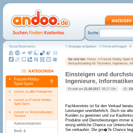
Social Bookmarks:
Sie sind hier:
Home
>
Freizeit-Hobby-Spiel-S
Verkaufstraining für Techniker, Ingenieure, In
Einsteigen und durchsta
Freizeit-Hobby-
Ingenieure, Informatike
Spiel-Sport
Erstellt am
21.09.2017
 08:17 Uhr
ID:
15
zurück zu allen Kategorien
zurück zu Freizeit-Hobby-
Spiel-Sport
Fachkenntnis ist für den Verkauf berat
Leistungen unentbehrlich. Doch sie all
zurück zu Veranstaltungen
Kunden zu gewinnen und zur Kaufentsc
Termine
Produkte und Dienstleistungen immer äh
Autorennbahnen
einzig wirkliche Chance zur Unterschei
Sie verkaufen. Die gro�?e Chance liegt
Brett- &