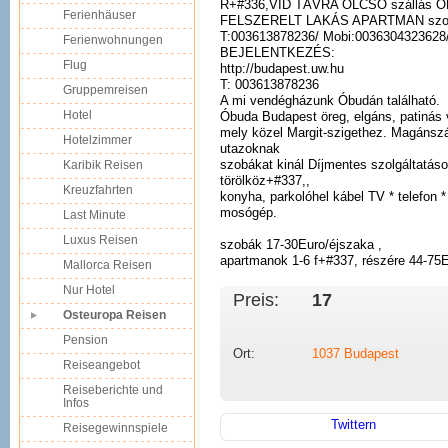
R+#336,VID TÁVRA OLCSÓ szállás
Ferienhäuser
FELSZERELT LAKÁS APARTMAN szob
T:003613878236/ Mobi:0036304323628
Ferienwohnungen
BEJELENTKEZÉS:
Flug
http://budapest.uw.hu
T: 003613878236
Gruppemreisen
A mi vendégházunk Óbudán található.
Hotel
Óbuda Budapest öreg, elgáns, patinás 
mely közel Margit-szigethez. Magánsz
Hotelzimmer
utazoknak
szobákat kinál Díjmentes szolgáltatá
Karibik Reisen
törölköz+#337,,
Kreuzfahrten
konyha, parkolóhel kábel TV * telefon *
mosógép.
Last Minute
Luxus Reisen
szobák 17-30Euro/éjszaka ,
apartmanok 1-6 f+#337, részére 44-75
Mallorca Reisen
Nur Hotel
Preis:
17 
Osteuropa Reisen
Pension
Ort:
1037
Budapest
Reiseangebot
Reiseberichte und
Infos
Twittern
Reisegewinnspiele