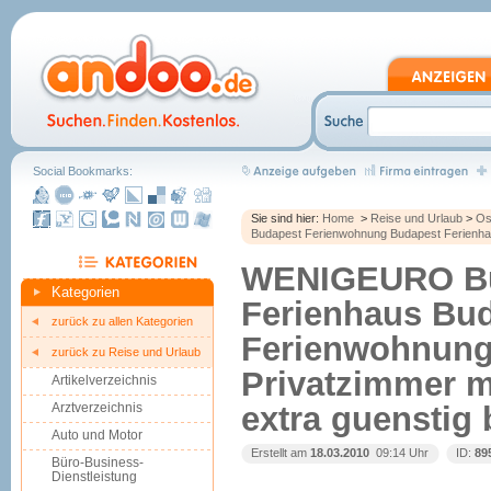
Social Bookmarks:
Sie sind hier:
Home
>
Reise und Urlaub
>
Os
Budapest Ferienwohnung Budapest Ferienhau
WENIGEURO Bu
Kategorien
Ferienhaus Bu
zurück zu allen Kategorien
Ferienwohnung
zurück zu Reise und Urlaub
Privatzimmer 
Artikelverzeichnis
Arztverzeichnis
extra guenstig
Auto und Motor
Erstellt am
18.03.2010
 09:14 Uhr
ID:
89
Büro-Business-
Dienstleistung