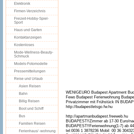
Elektronik
Firmen-Verzeichnis
Freizeit-Hobby-Spiel-
Sport
Haus und Garten
Kontaktanzeigen
Kostenloses
Mode-Wellness-Beauty-
Schmuck
Models-Fotomodelle
Pressemitteilungen
Reise und Urlaub
Asien Reisen
WENIGEURO Budapest Apartment Buda
Bahn
Fewo Budapest Ferienwohnung Budape
Billig Reisen
Privatzimmer mit Frühstück IN BUDAP
http://budapestletsgo.fw.hu
Boot und Schiff
Bus
http://apartmanbudapest.freeweb.hu
BUDAPEST!!Zimmer ab 17-30 Euro/na
Familien Reisen
BUDAPEST!!Ferienwohnung(1-7) ab 44 
tel:0036 1 3878236 Mobil: 00 36 30432
Ferienhaus/ -wohnung