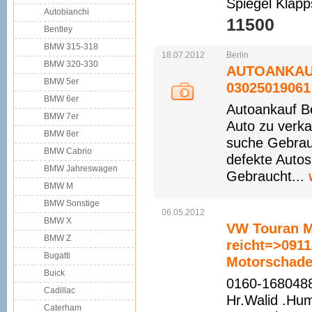
Spiegel Klapp
Autobianchi
11500 
Bentley
BMW 315-318
18.07.2012
Berlin
BMW 320-330
AUTOANKAU
BMW 5er
03025019061
BMW 6er
Autoankauf B
BMW 7er
Auto zu verka
BMW 8er
suche Gebrau
BMW Cabrio
defekte Auto
BMW Jahreswagen
Gebraucht...
BMW M
BMW Sonstige
06.05.2012
BMW X
VW Touran M
BMW Z
reicht=>091
Bugatti
Motorschade
Buick
0160-1680488
Cadillac
Hr.Walid .Hu
Caterham