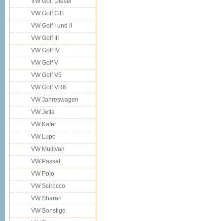
VW Golf Diesel
VW Golf GTI
VW Golf I und II
VW Golf III
VW Golf IV
VW Golf V
VW Golf V5
VW Golf VR6
VW Jahreswagen
VW Jetta
VW Käfer
VW Lupo
VW Mulitvan
VW Passat
VW Polo
VW Scirocco
VW Sharan
VW Sonstige