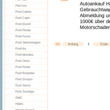
Autoankauf 
Fiat Uno
Gebrauchtwag
Ford Cabrio
Abmeldung un
Ford Capri
1000€ über d
Ford Escort
Motorschaden
Ford Fiesta
Ford Focus
Ford Jahreswagen
<<
Anfang
1
Ende
Ford Ka
Ford Mondeo
Ford Orion
Ford Probe
Ford Roadster
Ford Scorpio
Ford Sierra
Ford Sonstige
GMC
Hdpic