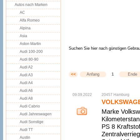
Autos nach Marken
AC
Alfa Romeo
Alpina
Asia
Aston Martin
Suchen Sie hier nach günstigen Gebra
Audi 100-200
Audi 80-90
Audi A2
<<
Anfang
1
Ende
Audi A3
Audi A4
Audi A6
09.09.2022
20457
Hamburg
Audi A8
VOLKSWAGEN
Audi Cabrio
Marke Volksw
Audi Jahreswagen
Kilometersta
Audi Sonstige
PS 8 Kraftsto
Audi TT
Zentralverrie
Austin