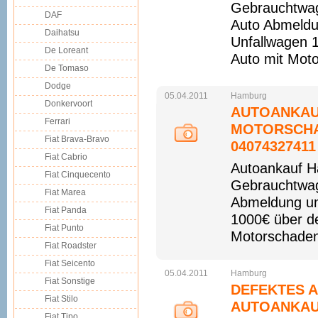
Gebrauchtwa
DAF
Auto Abmeldu
Daihatsu
Unfallwagen 
De Loreant
Auto mit Mot
De Tomaso
Dodge
05.04.2011
Hamburg
Donkervoort
AUTOANKAU
Ferrari
MOTORSCHA
Fiat Brava-Bravo
04074327411
Fiat Cabrio
Autoankauf 
Fiat Cinquecento
Gebrauchtwag
Fiat Marea
Abmeldung un
Fiat Panda
1000€ über d
Fiat Punto
Motorschaden
Fiat Roadster
Fiat Seicento
05.04.2011
Hamburg
Fiat Sonstige
DEFEKTES 
Fiat Stilo
AUTOANKAU
Fiat Tipo