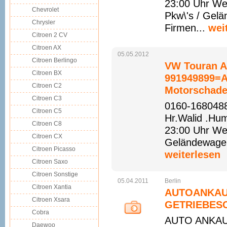
23:00 Uhr We
Chevrolet
Pkw\'s / Gelä
Chrysler
Firmen...
wei
Citroen 2 CV
Citroen AX
05.05.2012
Citroen Berlingo
VW Touran An
Citroen BX
991949899=A
Citroen C2
Motorschade
Citroen C3
0160-1680488
Citroen C5
Hr.Walid .Hu
Citroen C8
23:00 Uhr Web
Citroen CX
Geländewagen 
Citroen Picasso
weiterlesen
Citroen Saxo
Citroen Sonstige
05.04.2011
Berlin
Citroen Xantia
AUTOANKAU
Citroen Xsara
GETRIEBESC
Cobra
AUTO ANKAUF
Daewoo