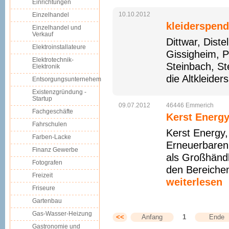
Einrichtungen
10.10.2012
Einzelhandel
kleiderspen
Einzelhandel und
Verkauf
Dittwar, Dist
Elektroinstallateure
Gissigheim, P
Elektrotechnik-
Steinbach, St
Elektronik
die Altkleider
Entsorgungsunternehem
Existenzgründung -
Startup
09.07.2012
46446
Emmerich
Fachgeschäfte
Kerst Energ
Fahrschulen
Kerst Energy,
Farben-Lacke
Erneuerbaren 
Finanz Gewerbe
als Großhändl
Fotografen
den Bereichen
Freizeit
weiterlesen
Friseure
Gartenbau
Gas-Wasser-Heizung
<<
Anfang
1
Ende
Gastronomie und