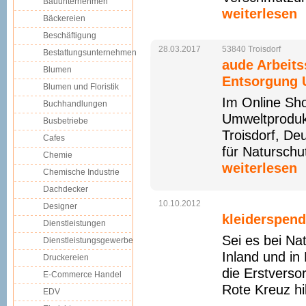
Bauunternehmen
weiterlesen
Bäckereien
Beschäftigung
28.03.2017
53840
Troisdorf
Bestattungsunternehmen
aude Arbeits
Blumen
Entsorgung
Blumen und Floristik
Im Online Sh
Buchhandlungen
Umweltprodukt
Busbetriebe
Troisdorf, De
Cafes
für Naturschu
Chemie
weiterlesen
Chemische Industrie
Dachdecker
10.10.2012
Designer
kleiderspen
Dienstleistungen
Sei es bei Na
Dienstleistungsgewerbe
Inland und in
Druckereien
die Erstvers
E-Commerce Handel
Rote Kreuz hil
EDV