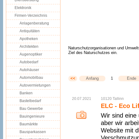
Dienstleistung
Elektronik
Firmen-Verzeichnis
Anlagenberatung
Antiquitäten
Apotheken
Architekten
Naturschutzorganisationen und Umwelts
Ziel des Naturschutzes ein.
Augenoptiker
Autobedarf
Autohäuser
Automobilbau
<<
Anfang
1
Ende
Autovermietungen
Banken
20.07.2021
10120
Tallinn
Bastelbedarf
ELC - Eco Li
Bau Gewerbe
Wir sind eine
Bauingenieure
aber wir arbe
Baumärkte
Website mit d
Bausparkassen
Verschmutzung