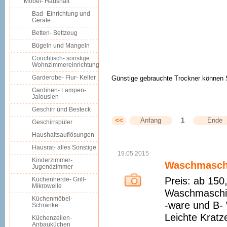
Möbel- Haushalt
Bad- Einrichtung und
Geräte
Betten- Bettzeug
Bügeln und Mangeln
Couchtisch- sonstige
Wohnzimmereinrichtung
Garderobe- Flur- Keller
Günstige gebrauchte Trockner können Si
Gardinen- Lampen-
Jalousien
Geschirr und Besteck
<<
Anfang
1
Ende
Geschirrspüler
Haushaltsauflösungen
Hausrat- alles Sonstige
19.05.2015
Kinderzimmer-
Waschmaschi
Jugendzimmer
Preis: ab 15
Küchenherde- Grill-
Mikrowelle
Waschmaschine
Küchenmöbel-
-ware und B- 
Schränke
Leichte Kratz
Küchenzeilen-
Anbauküchen