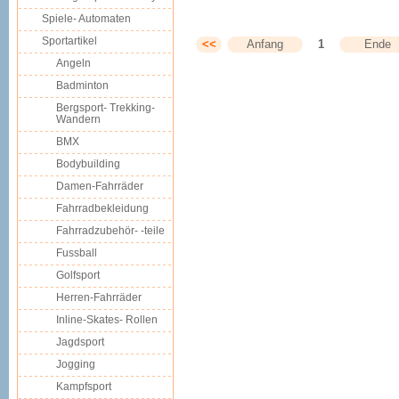
Spiele- Automaten
Sportartikel
<<
Anfang
1
Ende
Angeln
Badminton
Bergsport- Trekking-
Wandern
BMX
Bodybuilding
Damen-Fahrräder
Fahrradbekleidung
Fahrradzubehör- -teile
Fussball
Golfsport
Herren-Fahrräder
Inline-Skates- Rollen
Jagdsport
Jogging
Kampfsport