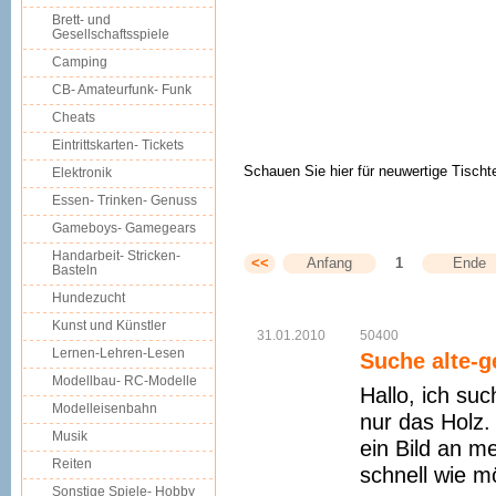
Brett- und
Gesellschaftsspiele
Camping
CB- Amateurfunk- Funk
Cheats
Eintrittskarten- Tickets
Schauen Sie hier für neuwertige Tischt
Elektronik
Essen- Trinken- Genuss
Gameboys- Gamegears
Handarbeit- Stricken-
<<
Anfang
1
Ende
Basteln
Hundezucht
Kunst und Künstler
31.01.2010
50400
Lernen-Lehren-Lesen
Suche alte-g
Modellbau- RC-Modelle
Hallo, ich su
Modelleisenbahn
nur das Holz. 
Musik
ein Bild an m
Reiten
schnell wie m
Sonstige Spiele- Hobby