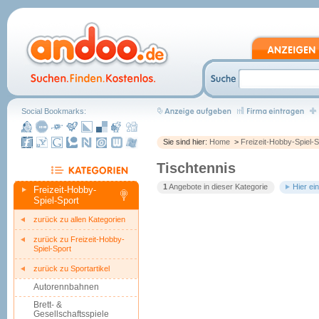
Social Bookmarks:
Sie sind hier:
Home
>
Freizeit-Hobby-Spiel-S
Tischtennis
1
Angebote in dieser Kategorie
Hier ei
Freizeit-Hobby-
Spiel-Sport
zurück zu allen Kategorien
zurück zu Freizeit-Hobby-
Spiel-Sport
zurück zu Sportartikel
Autorennbahnen
Brett- &
Gesellschaftsspiele