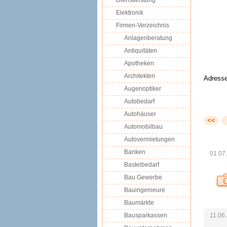
Dienstleistung
Elektronik
Firmen-Verzeichnis
Anlagenberatung
Antiquitäten
Apotheken
Architekten
Adresse
Augenoptiker
Autobedarf
Autohäuser
<<
Automobilbau
Autovermietungen
Banken
01.07
Bastelbedarf
Bau Gewerbe
Bauingenieure
Baumärkte
Bausparkassen
11.06