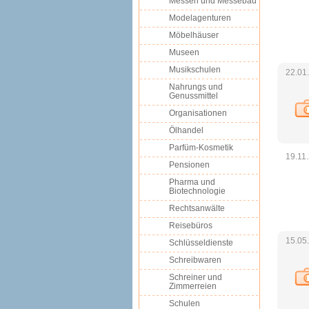
Messen und Messebau
Modelagenturen
Möbelhäuser
Museen
Musikschulen
22.01
Nahrungs und
Genussmittel
Organisationen
Ölhandel
Parfüm-Kosmetik
19.11
Pensionen
Pharma und
Biotechnologie
Rechtsanwälte
Reisebüros
15.05
Schlüsseldienste
Schreibwaren
Schreiner und
Zimmerreien
Schulen