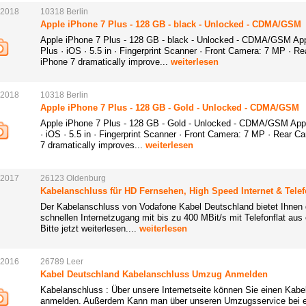
.2018
10318
Berlin
Apple iPhone 7 Plus - 128 GB - black - Unlocked - CDMA/GSM
Apple iPhone 7 Plus - 128 GB - black - Unlocked - CDMA/GSM Appl
Plus · iOS · 5.5 in · Fingerprint Scanner · Front Camera: 7 MP · R
iPhone 7 dramatically improve...
weiterlesen
.2018
10318
Berlin
Apple iPhone 7 Plus - 128 GB - Gold - Unlocked - CDMA/GSM
Apple iPhone 7 Plus - 128 GB - Gold - Unlocked - CDMA/GSM Apple
· iOS · 5.5 in · Fingerprint Scanner · Front Camera: 7 MP · Rear C
7 dramatically improves...
weiterlesen
.2017
26123
Oldenburg
Kabelanschluss für HD Fernsehen, High Speed Internet & Telef
Der Kabelanschluss von Vodafone Kabel Deutschland bietet Ihnen 
schnellen Internetzugang mit bis zu 400 MBit/s mit Telefonflat aus 
Bitte jetzt weiterlesen....
weiterlesen
.2016
26789
Leer
Kabel Deutschland Kabelanschluss Umzug Anmelden
Kabelanschluss : Über unsere Internetseite können Sie einen Kab
anmelden. Außerdem Kann man über unseren Umzugsservice bei 