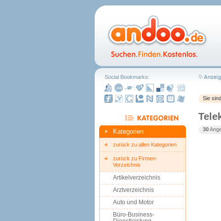
Social Bookmarks:
Sie sin
Tele
30
Ange
Kategorien
zurück zu allen Kategorien
zurück zu Firmen-
Verzeichnis
Artikelverzeichnis
Arztverzeichnis
Auto und Motor
Büro-Business-