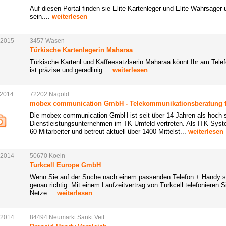
Auf diesen Portal finden sie Elite Kartenleger und Elite Wahrsage
sein....
weiterlesen
.2015
3457
Wasen
Türkische Kartenlegerin Maharaa
Türkische Kartenl und Kaffeesatzlserin Maharaa könnt Ihr am Telef
ist präzise und geradlinig....
weiterlesen
.2014
72202
Nagold
mobex communication GmbH - Telekommunikationsberatung 
Die mobex communication GmbH ist seit über 14 Jahren als hoch s
Dienstleistungsunternehmen im TK-Umfeld vertreten. Als ITK-Syst
60 Mitarbeiter und betreut aktuell über 1400 Mittelst...
weiterlesen
.2014
50670
Koeln
Turkcell Europe GmbH
Wenn Sie auf der Suche nach einem passenden Telefon + Handy sin
genau richtig. Mit einem Laufzeitvertrag von Turkcell telefonieren S
Netze....
weiterlesen
.2014
84494
Neumarkt
Sankt
Veit