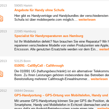
.2013
59065
Hamm
Angebote für Handy ohne Schufa
Hier gibt es Handyverträge und Handybundles der verschiedensten
Schufa ist über mobilexperte.com möglich....
weiterlesen
.2013
22085
Hamburg
Spezialist für Handyreparaturen aus Hamburg
Ist Ihr Mobiltelefon defekt? Nun brauchen Sie eine Reparatur? Wir 
reparieren verschiedene Modelle von vielen Produzenten wie App
Ericssson. Alle genutzten Ersatzteile werden vor dem Ein...
weiter
.2013
53125
Bonn
010091 - CallByCall - Callthrough
Die 010091 UG (haftungsbeschränkt) ist ein alternativer Telekommun
Bonn. Zu Ihren Leistungen gehören insbesondere das Betreiben der 
Bereitstellung mehrerer Callthrough-Einwahlnummer...
weiterlesen
.2012
06844
Dessau
GPS-Handyortung – GPS-Ortung von Mobiltelefon, Handy und
Mit unserer GPS-Handyortung können Sie per GPS die Position, d
Smartphone, Handy und Mobiltelefon in Echtzeit überwachen und o
muss dafür ein Android-Betriebssystem sowie einen inte...
weiterl