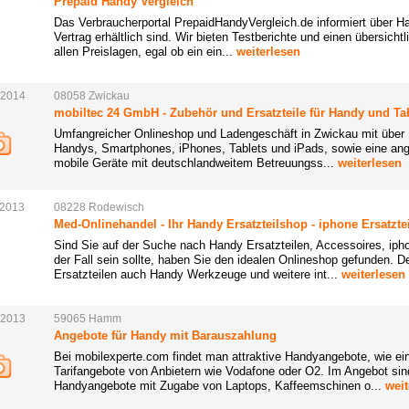
Prepaid Handy Vergleich
Das Verbraucherportal PrepaidHandyVergleich.de informiert über 
Vertrag erhältlich sind. Wir bieten Testberichte und einen übersicht
allen Preislagen, egal ob ein ein...
weiterlesen
.2014
08058
Zwickau
mobiltec 24 GmbH - Zubehör und Ersatzteile für Handy und Ta
Umfangreicher Onlineshop und Ladengeschäft in Zwickau mit über 1
Handys, Smartphones, iPhones, Tablets und iPads, sowie eine ang
mobile Geräte mit deutschlandweitem Betreuungss...
weiterlesen
.2013
08228
Rodewisch
Med-Onlinehandel - Ihr Handy Ersatzteilshop - iphone Ersatzte
Sind Sie auf der Suche nach Handy Ersatzteilen, Accessoires, i
der Fall sein sollte, haben Sie den idealen Onlineshop gefunden. D
Ersatzteilen auch Handy Werkzeuge und weitere int...
weiterlesen
.2013
59065
Hamm
Angebote für Handy mit Barauszahlung
Bei mobilexperte.com findet man attraktive Handyangebote, wie e
Tarifangebote von Anbietern wie Vodafone oder O2. Im Angebot si
Handyangebote mit Zugabe von Laptops, Kaffeemschinen o...
weit