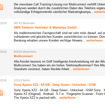
Die messbare Call Tracking Lösung von Multiconnect verhilft Unte
Analysen werden durch die zusätzlichen Daten des Telefons ergänz
vollständige Erfolgskontrolle sämtlicher Marketingkampa...
weiterl
.2018
48143
Muenster
AMS Telekom Vertriebs- & Wartungs GmbH
Als traditionsreiches Fachgeschäft sind wir sehr stolz darauf, auf e
zufriedenen und glücklichen Kunden zurückblicken zu können. Durc
Beratung erhalten unsere Kunden wichtige Hinweis...
weiterlesen
.2018
80639
Muenchen
Multiconnect
Alle Anrufer bestens im Griff Intelligente Anrufverteilung mit der 
Multiconnect Sie haben ein ein hohes Telefonaufkommen? Ihre Mita
Standorte verstreut, haben flexible Arbeit...
weiterlesen
.2018
10318
Berlin
Sony Xperia XZ2 - 64 GB - Deep Green - Unlocked - GSM
Sony Xperia XZ2 - 64 GB - Deep Green - Unlocked - GSM Sony · Xpe
Xperia XZ (Original) · Android · 5.7 in · Fingerprint Scanner · Fr
The Xperia XZ2 is packed with...
weiterlesen