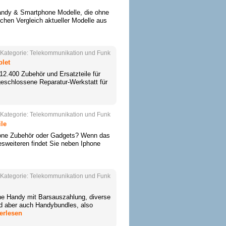
Handy & Smartphone Modelle, die ohne
lichen Vergleich aktueller Modelle aus
Kategorie:
Telekommunikation und Funk
blet
2.400 Zubehör und Ersatzteile für
eschlossene Reparatur-Werkstatt für
Kategorie:
Telekommunikation und Funk
ile
phone Zubehör oder Gadgets? Wenn das
esweiteren findet Sie neben Iphone
Kategorie:
Telekommunikation und Funk
ine Handy mit Barsauszahlung, diverse
nd aber auch Handybundles, also
erlesen