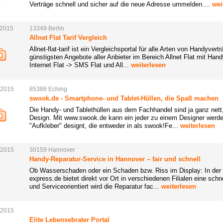
Verträge schnell und sicher auf die neue Adresse ummelden....
wei
.2015
13349
Berlin
Allnet Flat Tarif Vergleich
Allnet-flat-tarif ist ein Vergleichsportal für alle Arten von Handyver
günstigsten Angebote aller Anbieter im Bereich Allnet Flat mit Hand
Internet Flat -> SMS Flat und All...
weiterlesen
.2015
85386
Eching
swook.de - Smartphone- und Tablet-Hüllen, die Spaß machen
Die Handy- und Tablethüllen aus dem Fachhandel sind ja ganz nett
Design. Mit www.swook.de kann ein jeder zu einem Designer wer
"Aufkleber" designt, die entweder in als swook!Fe...
weiterlesen
.2015
30159
Hannover
Handy-Reparatur-Service in Hannover – fair und schnell
Ob Wasserschaden oder ein Schaden bzw. Riss im Display: In der No
express.de bietet direkt vor Ort in verschiedenen Filialen eine sch
und Serviceorientiert wird die Reparatur fac...
weiterlesen
.2015
Elite Lebensebrater Portal