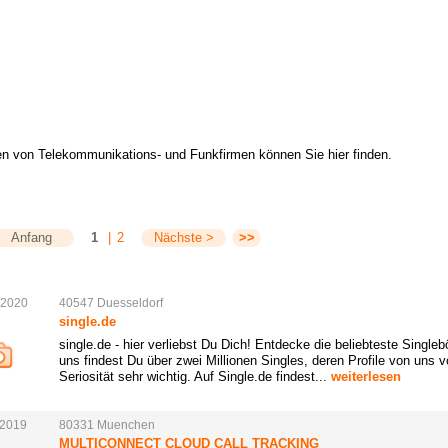
n von Telekommunikations- und Funkfirmen können Sie hier finden.
Anfang
1
|
2
Nächste >
>>
.2020
40547
Duesseldorf
single.de
single.de - hier verliebst Du Dich! Entdecke die beliebteste Single
uns findest Du über zwei Millionen Singles, deren Profile von uns
Seriosität sehr wichtig. Auf Single.de findest...
weiterlesen
.2019
80331
Muenchen
MULTICONNECT CLOUD CALL TRACKING