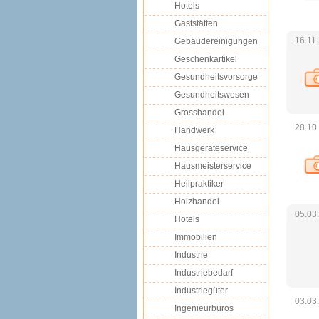
Hotels
Gaststätten
16.11
Gebäudereinigungen
Geschenkartikel
Gesundheitsvorsorge
Gesundheitswesen
Grosshandel
28.10
Handwerk
Hausgeräteservice
Hausmeisterservice
Heilpraktiker
Holzhandel
05.03
Hotels
Immobilien
Industrie
Industriebedarf
Industriegüter
03.03
Ingenieurbüros