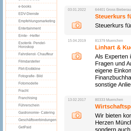
e-books
03.01.2022
64401
Gross
Bieberau
EDV-Dienste
Steuerkurs 
Empfehlungsmarketing
Steuerkurs fü
Entertainment
Ernte- -Helfer
15.04.2019
81379
Muenchen
Esoterik- Pendel-
Linhart & K
Horoskop
Fahrdienst- Chauffeur
Als Experten 
Filmdarsteller
Fragen und An
Flirt-Erotikline
eigene Einko
Fotografie- Bild
Finanzbuchha
Fotomodelle
sonstige Anlie
Fracht
Franchising
13.02.2017
80333
Muenchen
Führerschein
Wirtschafts
Gastronomie- Catering
Wir bieten ko
Geschäftsverbindungen
Herzen Münch
GetPaid
sondern auch 