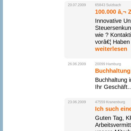
20.07.2009
65843
Sulzbach
100.000 â‚¬ 
Innovative Un
Steuersenkung
wie ? Kontakt
vorâ€¦ Haben 
weiterlesen
26.06.2009
20099
Hamburg
Buchhaltung
Buchhaltung i
Ihr Geschäft.
23.06.2009
47559
Kranenburg
Ich such ein
Guten Tag, K
Arbeitsvermit