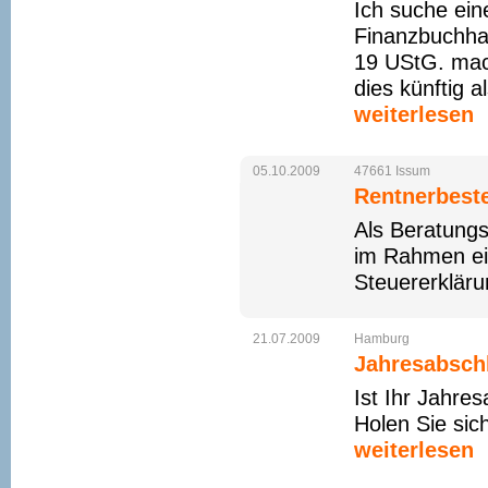
Ich suche eine
Finanzbuchhal
19 UStG. mach
dies künftig 
weiterlesen
05.10.2009
47661
Issum
Rentnerbest
Als Beratungss
im Rahmen ein
Steuererklärun
21.07.2009
Hamburg
Jahresabschl
Ist Ihr Jahre
Holen Sie sic
weiterlesen