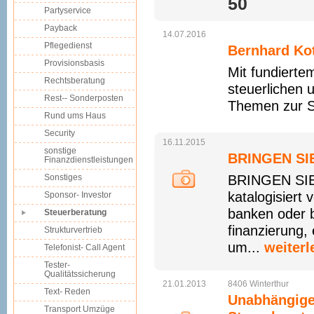
50 
Partyservice
Payback
14.07.2016
Pflegedienst
Bernhard Kot
Provisionsbasis
Mit fundierte
Rechtsberatung
steuerlichen 
Rest-- Sonderposten
Themen zur Se
Rund ums Haus
Security
16.11.2015
sonstige
BRINGEN SI
Finanzdienstleistungen
Sonstiges
BRINGEN SIE
katalogisiert 
Sponsor- Investor
banken oder b
Steuerberatung
finanzierung,
Strukturvertrieb
um...
weiterl
Telefonist- Call Agent
Tester-
Qualitätssicherung
21.01.2013
8406
Winterthur
Text- Reden
Unabhängige
Transport Umzüge