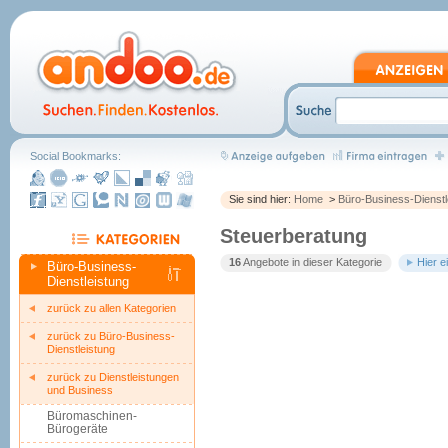
Social Bookmarks:
Sie sind hier:
Home
>
Büro-Business-Dienstl
Steuerberatung
16
Angebote in dieser Kategorie
Hier e
Büro-Business-
Dienstleistung
zurück zu allen Kategorien
zurück zu Büro-Business-
Dienstleistung
zurück zu Dienstleistungen
und Business
Büromaschinen-
Bürogeräte