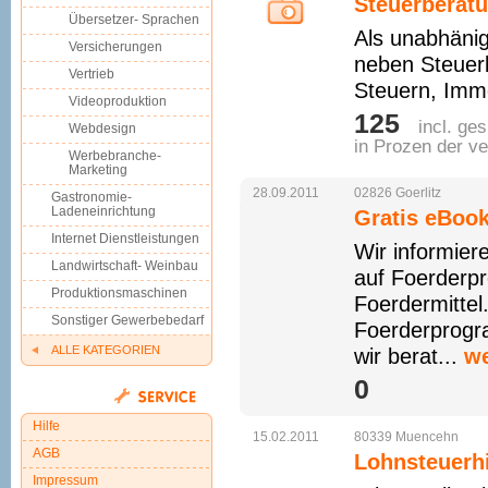
Steuerberat
Übersetzer- Sprachen
Als unabhänig
Versicherungen
neben Steuerb
Vertrieb
Steuern, Immo
Videoproduktion
125 
incl. ge
Webdesign
in Prozen der v
Werbebranche-
Marketing
28.09.2011
02826
Goerlitz
Gastronomie-
Ladeneinrichtung
Gratis eBoo
Internet Dienstleistungen
Wir informier
Landwirtschaft- Weinbau
auf Foerderp
Produktionsmaschinen
Foerdermitte
Sonstiger Gewerbebedarf
Foerderprogr
ALLE KATEGORIEN
wir berat...
we
0 
Hilfe
15.02.2011
80339
Muencehn
AGB
Lohnsteuerh
Impressum