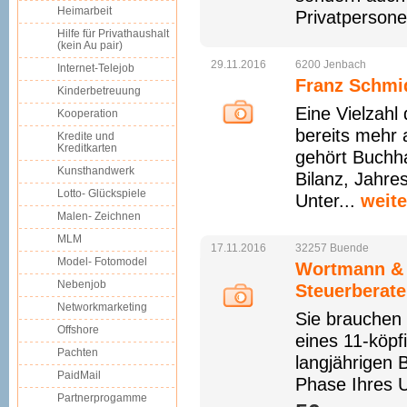
Heimarbeit
Privatpersone
Hilfe für Privathaushalt
(kein Au pair)
29.11.2016
6200
Jenbach
Internet-Telejob
Franz Schmid
Kinderbetreuung
Eine Vielzahl
Kooperation
bereits mehr 
Kredite und
Kreditkarten
gehört Buchh
Kunsthandwerk
Bilanz, Jahre
Lotto- Glückspiele
Unter...
weite
Malen- Zeichnen
MLM
17.11.2016
32257
Buende
Model- Fotomodel
Wortmann & P
Nebenjob
Steuerberate
Networkmarketing
Sie brauchen 
Offshore
eines 11-köp
Pachten
langjährigen B
PaidMail
Phase Ihres U
Partnerprogamme