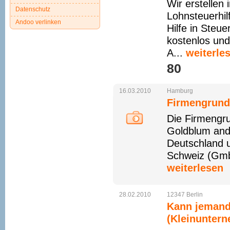
Wir erstellen
Datenschutz
Lohnsteuerhil
Andoo verlinken
Hilfe in Steu
kostenlos und 
A...
weiterle
80 
16.03.2010
Hamburg
Firmengrund
Die Firmengru
Goldblum and 
Deutschland 
Schweiz (GmbH
weiterlesen
28.02.2010
12347
Berlin
Kann jemand 
(Kleinuntern