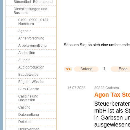
Büromöbel- Büromaterial
Dienstleistungen und
Business
0190-, 0900-, 0137-
Nummern
Agentur
Ahnenforschung
Schauen Sie, ob sich eine umfassende 
Arbeitsvermittlung
Arzthotline
Au pair
Audioproduktion
<<
Anfang
1
Ende
Baugewerbe
Bügeln- Wäsche
16.07.2022
30823
Garbsen
Büro-Dienste
Agon Tax St
Callgirls und
Hostessen
Steuerberater
Casting
mbH ist als S
Datenrettung
in Garbsen un
Detektei
ausgewiesener
Direktvertrieb