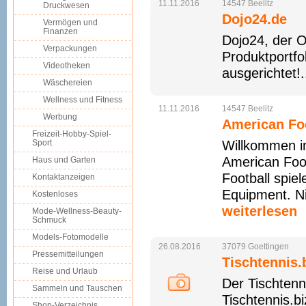
11.11.2016
14547
Beelitz
Druckwesen
Dojo24.de
Vermögen und
Finanzen
Dojo24, der O
Verpackungen
Produktportfo
Videotheken
ausgerichtet!.
Wäschereien
Wellness und Fitness
11.11.2016
14547
Beelitz
Werbung
American Fo
Freizeit-Hobby-Spiel-
Sport
Willkommen i
American Foo
Haus und Garten
Football spie
Kontaktanzeigen
Equipment. Ni
Kostenloses
weiterlesen
Mode-Wellness-Beauty-
Schmuck
Models-Fotomodelle
26.08.2016
37079
Goettingen
Pressemitteilungen
Tischtennis.
Reise und Urlaub
Der Tischtenn
Sammeln und Tauschen
Tischtennis.b
Shop-Verzeichnis