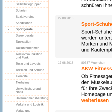
Selbsthilfegruppen
schnüren Ihne
Solarien
Sozialvereine
29.08.2018
Speditionen
Sport-Schuh
Sportgeräte
Sport-Schuhe.n
Steuerberater
werden unters
Tankstellen
Marken und M
Taxiunternehmen
und Kaufempf
Telekommunikation
und Funk
17.08.2018
80337
Muenchen
Texte und Layouts
AKW Fitness
Textilien und Schuhe
Ob Fitnessger
Tierärzte
den Muskelauf
Tierheime
für Ihre Zwec
Umweltschutz und
Natur
Homepage und 
Unternehmensberatung
weiterlesen
Verkehr und Logistik
Verlag und