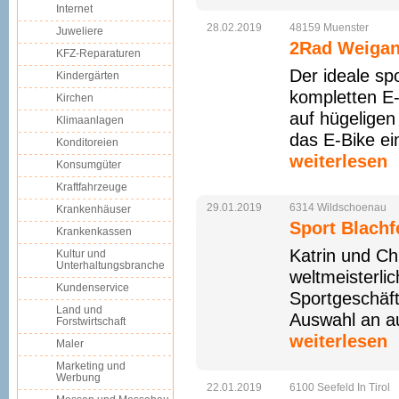
Internet
28.02.2019
48159
Muenster
Juweliere
2Rad Weigan
KFZ-Reparaturen
Der ideale sp
Kindergärten
kompletten E-
Kirchen
auf hügeligen
Klimaanlagen
das E-Bike ein
Konditoreien
weiterlesen
Konsumgüter
Kraftfahrzeuge
29.01.2019
6314
Wildschoenau
Krankenhäuser
Sport Blachf
Krankenkassen
Katrin und Ch
Kultur und
Unterhaltungsbranche
weltmeisterli
Kundenservice
Sportgeschäft
Land und
Auswahl an au
Forstwirtschaft
weiterlesen
Maler
Marketing und
Werbung
22.01.2019
6100
Seefeld
In
Tirol