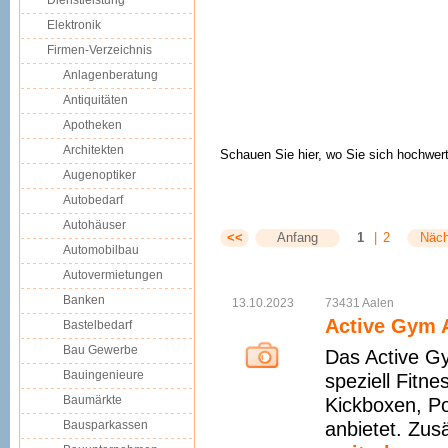
Dienstleistung
Elektronik
Firmen-Verzeichnis
Anlagenberatung
Antiquitäten
Apotheken
Architekten
Schauen Sie hier, wo Sie sich hochwer
Augenoptiker
Autobedarf
Autohäuser
<<
Anfang
1
|
2
Näch
Automobilbau
Autovermietungen
Banken
13.10.2023
73431
Aalen
Active Gym 
Bastelbedarf
Bau Gewerbe
Das Active Gy
Bauingenieure
speziell Fitn
Baumärkte
Kickboxen, P
Bausparkassen
anbietet. Zusä