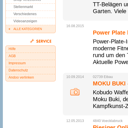
TT-Belägen un
Stellenmarkt
Garten. Viele
Verschiedenes
Videoanzeigen
16.08.2015
ALLE KATEGORIEN
Power Plate 
Power-Plate-I
moderne Fitne
Hilfe
rund um den 
AGB
Aktuelle Powe
Impressum
Datenschutz
10.09.2014
02739
Eibau
Andoo verlinken
MOKU BUKI -
Kobudo Waffe
Moku Buki, de
Kampfkunst-Zu
12.05.2013
4840
Voecklabruck
Riesiger Onl