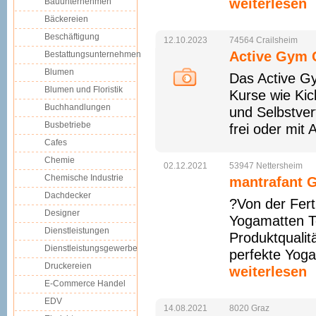
weiterlesen
Bauunternehmen
Bäckereien
Beschäftigung
12.10.2023
74564
Crailsheim
Active Gym C
Bestattungsunternehmen
Blumen
Das Active Gy
Blumen und Floristik
Kurse wie Ki
Buchhandlungen
und Selbstver
Busbetriebe
frei oder mit 
Cafes
Chemie
02.12.2021
53947
Nettersheim
Chemische Industrie
mantrafant
Dachdecker
?Von der Fert
Designer
Yogamatten Te
Dienstleistungen
Produktqualit
Dienstleistungsgewerbe
perfekte Yoga
Druckereien
weiterlesen
E-Commerce Handel
EDV
14.08.2021
8020
Graz