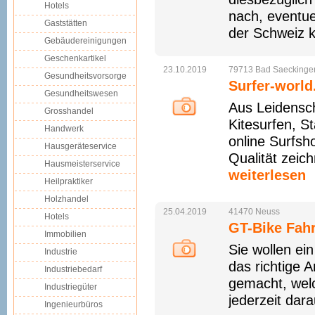
Hotels
nach, eventu
Gaststätten
der Schweiz k
Gebäudereinigungen
Geschenkartikel
23.10.2019
79713
Bad
Saeckinge
Gesundheitsvorsorge
Surfer-worl
Gesundheitswesen
Aus Leidensch
Grosshandel
Kitesurfen, S
Handwerk
online Surfsh
Hausgeräteservice
Qualität zeic
Hausmeisterservice
weiterlesen
Heilpraktiker
Holzhandel
25.04.2019
41470
Neuss
Hotels
GT-Bike Fahr
Immobilien
Sie wollen ei
Industrie
das richtige 
Industriebedarf
gemacht, welc
Industriegüter
jederzeit dara
Ingenieurbüros