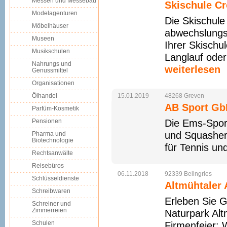
Messen und Messebau
Skischule C
Modelagenturen
Die Skischule
Möbelhäuser
abwechslungs
Museen
Ihrer Skischul
Musikschulen
Langlauf oder
Nahrungs und
weiterlesen
Genussmittel
Organisationen
Ölhandel
15.01.2019
48268
Greven
AB Sport Gb
Parfüm-Kosmetik
Pensionen
Die Ems-Sport
und Squasher 
Pharma und
Biotechnologie
für Tennis un
Rechtsanwälte
Reisebüros
06.11.2018
92339
Beilngries
Schlüsseldienste
Altmühtaler
Schreibwaren
Erleben Sie G
Schreiner und
Zimmerreien
Naturpark Alt
Schulen
Firmenfeier: 