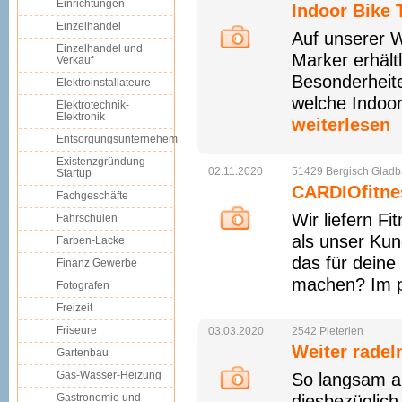
Einrichtungen
Indoor Bike 
Einzelhandel
Auf unserer W
Einzelhandel und
Marker erhält
Verkauf
Besonderheite
Elektroinstallateure
welche Indoor 
Elektrotechnik-
Elektronik
weiterlesen
Entsorgungsunternehem
Existenzgründung -
02.11.2020
51429
Bergisch
Gladb
Startup
CARDIOfitn
Fachgeschäfte
Wir liefern F
Fahrschulen
als unser Kun
Farben-Lacke
das für deine
Finanz Gewerbe
machen? Im p
Fotografen
Freizeit
Friseure
03.03.2020
2542
Pieterlen
Weiter radel
Gartenbau
Gas-Wasser-Heizung
So langsam ab
Gastronomie und
diesbezüglich