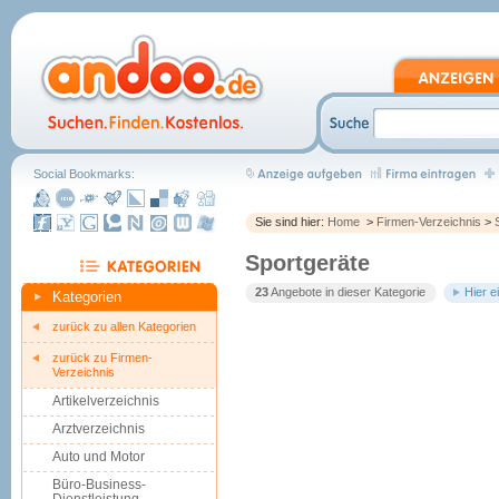
Social Bookmarks:
Sie sind hier:
Home
>
Firmen-Verzeichnis
>
Sportgeräte
23
Angebote in dieser Kategorie
Hier e
Kategorien
zurück zu allen Kategorien
zurück zu Firmen-
Verzeichnis
Artikelverzeichnis
Arztverzeichnis
Auto und Motor
Büro-Business-