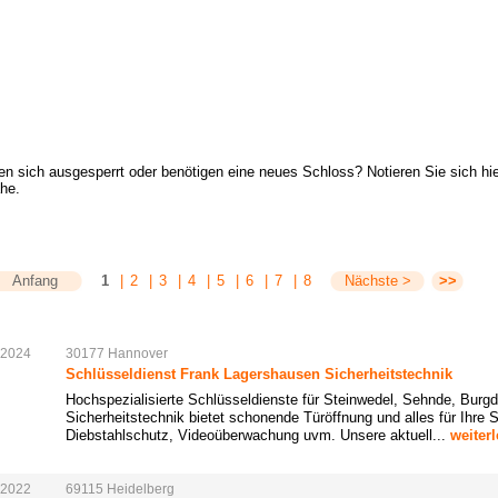
en sich ausgesperrt oder benötigen eine neues Schloss? Notieren Sie sich h
ähe.
Anfang
1
|
2
|
3
|
4
|
5
|
6
|
7
|
8
Nächste >
>>
.2024
30177
Hannover
Schlüsseldienst Frank Lagershausen Sicherheitstechnik
Hochspezialisierte Schlüsseldienste für Steinwedel, Sehnde, Burg
Sicherheitstechnik bietet schonende Türöffnung und alles für Ihre 
Diebstahlschutz, Videoüberwachung uvm. Unsere aktuell...
weiter
.2022
69115
Heidelberg