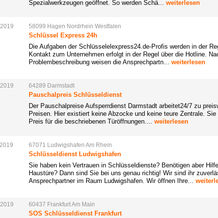
Spezialwerkzeugen geöffnet. So werden Schä...
weiterlesen
.2019
58099
Hagen
Nordrhein
Westfalen
Schlüssel Express 24h
Die Aufgaben der Schlüsselelexpress24.de-Profis werden in der Rege
Kontakt zum Unternehmen erfolgt in der Regel über die Hotline. Nac
Problembeschreibung weisen die Ansprechpartn...
weiterlesen
.2019
64289
Darmstadt
Pauschalpreis Schlüsseldienst
Der Pauschalpreise Aufsperrdienst Darmstadt arbeitet24/7 zu preis
Preisen. Hier existiert keine Abzocke und keine teure Zentrale. S
Preis für die beschriebenen Türöffnungen....
weiterlesen
.2019
67071
Ludwigshafen
Am
Rhein
Schlüsseldienst Ludwigshafen
Sie haben kein Vertrauen in Schlüsseldienste? Benötigen aber Hil
Haustüre? Dann sind Sie bei uns genau richtig! Wir sind ihr zuverl
Ansprechpartner im Raum Ludwigshafen. Wir öffnen Ihre...
weiterl
.2019
60437
Frankfurt
Am
Main
SOS Schlüsseldienst Frankfurt