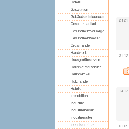
Hotels
Gaststätten
Gebäudereinigungen
04.01
Geschenkartikel
Gesundheitsvorsorge
Gesundheitswesen
Grosshandel
Handwerk
31.12
Hausgeräteservice
Hausmeisterservice
Heilpraktiker
Holzhandel
Hotels
14.12
Immobilien
Industrie
Industriebedarf
Industriegüter
Ingenieurbüros
01.05