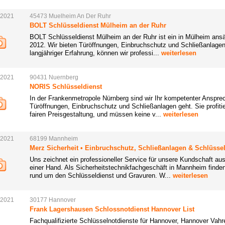
.2021
45473
Muelheim
An Der
Ruhr
BOLT Schlüsseldienst Mülheim an der Ruhr
BOLT Schlüsseldienst Mülheim an der Ruhr ist ein in Mülheim ansä
2012. Wir bieten Türöffnungen, Einbruchschutz und Schließanlagen-
langjähriger Erfahrung, können wir professi...
weiterlesen
.2021
90431
Nuernberg
NORIS Schlüsseldienst
In der Frankenmetropole Nürnberg sind wir Ihr kompetenter Anspr
Türöffnungen, Einbruchschutz und Schließanlagen geht. Sie profiti
fairen Preisgestaltung, und müssen keine v...
weiterlesen
.2021
68199
Mannheim
Merz Sicherheit • Einbruchschutz, Schließanlagen & Schlüsse
Uns zeichnet ein professioneller Service für unsere Kundschaft aus
einer Hand. Als Sicherheitstechnikfachgeschäft in Mannheim finden
rund um den Schlüsseldienst und Gravuren. W...
weiterlesen
.2021
30177
Hannover
Frank Lagershausen Schlossnotdienst Hannover List
Fachqualifizierte Schlüsselnotdienste für Hannover, Hannover Vah