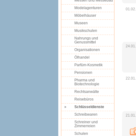
Messen und Messebau
Modelagenturen
01.02
Möbelhäuser
Museen
Musikschulen
Nahrungs und
Genussmittel
24.01
Organisationen
Ölhandel
Parfüm-Kosmetik
Pensionen
22.01
Pharma und
Biotechnologie
Rechtsanwälte
Reisebüros
Schlüsseldienste
Schreibwaren
21.01
Schreiner und
Zimmerreien
Schulen