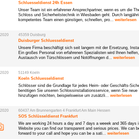
Schluesseldienst 24h Essen
Unser Team ist ein erfahrener Ansprechpartner, wenn es um die Th
Schloss und Sicherheitstechnik in Wiesbaden geht. Durch langjähri
kompetentes Team einen günstigen, schnellen, pro...
weiterlesen
.2020
45359
Duisburg
Duisburger Schluesseldienst
Unsere Firma beschäftigt sich seit langem mit der Ersetzung, Insta
Ein großes Personal von erfahrenen Spezialisten wird Ihnen helfen
Austausch von Türschlössern und Notöffnungen d...
weiterlesen
.2020
51149
Koeln
Koeln Schluesseldienst
Schlösser sind die Grundlage für jedes Heim- oder Geschäfts-Sich
benötigen Sie unseren Schlossinstallationsservice, wenn Sie neu
hinzufügen möchten, beispielsweise um zusätzli...
weiterlesen
.2020
60437
Am
Brunnengarten
4
Frankfurt
Am
Main
Hessen
SOS Schlüsseldienst Frankfurt
We are working 24 hours a day and 7 days a weeek and 365 days in
Website you can find our transparent and serious prices. We can b
forward to your call and hope you can be a sati...
weiterlesen