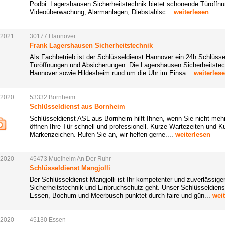
Podbi. Lagershausen Sicherheitstechnik bietet schonende Türöffnung
Videoüberwachung, Alarmanlagen, Diebstahlsc...
weiterlesen
.2021
30177
Hannover
Frank Lagershausen Sicherheitstechnik
Als Fachbetrieb ist der Schlüsseldienst Hannover ein 24h Schlüsse
Türöffnungen und Absicherungen. Die Lagershausen Sicherheitstech
Hannover sowie Hildesheim rund um die Uhr im Einsa...
weiterles
.2020
53332
Bornheim
Schlüsseldienst aus Bornheim
Schlüsseldienst ASL aus Bornheim hilft Ihnen, wenn Sie nicht me
öffnen Ihre Tür schnell und professionell. Kurze Wartezeiten und K
Markenzeichen. Rufen Sie an, wir helfen gerne....
weiterlesen
.2020
45473
Muelheim
An Der
Ruhr
Schlüsseldienst Mangjolli
Der Schlüsseldienst Mangjolli ist Ihr kompetenter und zuverlässig
Sicherheitstechnik und Einbruchschutz geht. Unser Schlüsseldienst
Essen, Bochum und Meerbusch punktet durch faire und gün...
wei
.2020
45130
Essen