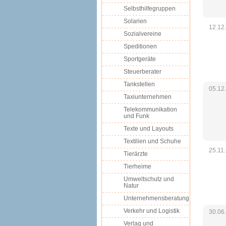
Selbsthilfegruppen
Solarien
12.12
Sozialvereine
Speditionen
Sportgeräte
Steuerberater
Tankstellen
05.12
Taxiunternehmen
Telekommunikation
und Funk
Texte und Layouts
Textilien und Schuhe
25.11
Tierärzte
Tierheime
Umweltschutz und
Natur
Unternehmensberatung
Verkehr und Logistik
30.06
Verlag und