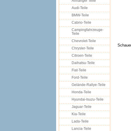
Anhänger Teile
Audi-Teile
BMW-Teile
Cabrio-Teile
Campingfahrzeuge-
Teile
Chevrolet-Teile
Schauen
Chrysler-Teile
Citroen-Teile
Daihatsu-Teile
Fiat-Teile
Ford-Teile
Gelände-Rallye-Teile
Honda-Teile
Hyundai-Isuzu-Teile
Jaguar-Teile
Kia-Teile
Lada-Teile
Lancia-Teile