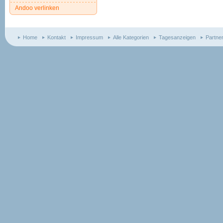
Andoo verlinken
Home
Kontakt
Impressum
Alle Kategorien
Tagesanzeigen
Partne