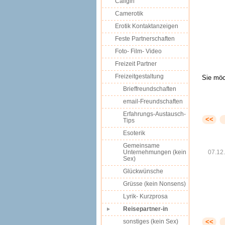
Callgirl
Camerotik
Erotik Kontaktanzeigen
Feste Partnerschaften
Foto- Film- Video
Freizeit Partner
Freizeitgestaltung
Sie möc
Brieffreundschaften
email-Freundschaften
Erfahrungs-Austausch-
<<
Tips
Esoterik
Gemeinsame
Unternehmungen (kein
07.12
Sex)
Glückwünsche
Grüsse (kein Nonsens)
Lyrik- Kurzprosa
Reisepartner-in
sonstiges (kein Sex)
<<