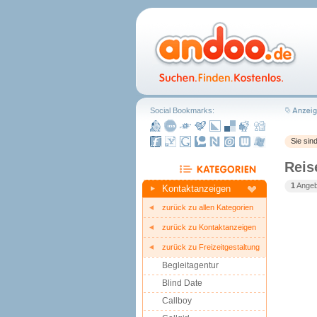
Social Bookmarks:
Sie sin
Reis
1
Angebo
Kontaktanzeigen
zurück zu allen Kategorien
zurück zu Kontaktanzeigen
zurück zu Freizeitgestaltung
Begleitagentur
Blind Date
Callboy