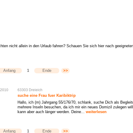
hten nicht allein in den Urlaub fahren? Schauen Sie sich hier nach geeignete
Anfang
1
Ende
>>
.2010
63303
Dreieich
suche eine Frau fuer Karibiktrip
Hallo, ich (m) Jahrgang 55/176/70, schlank, suche Dich als Begleit
mehrere Inseln besuchen, da ich mir ein neues Domizil zulegen will.
kann aber auch länger werden. Deine...
weiterlesen
Anfang
1
Ende
>>