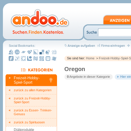
Social Bookmarks:
Sie sind hier:
Home
>
Freizeit-Hobby-Spiel-S
Oregon
0
Angebote in dieser Kategorie
Hier ei
Freizeit-Hobby-
Spiel-Sport
zurück zu allen Kategorien
zurück zu Freizeit-Hobby-
Spiel-Sport
zurück zu Essen- Trinken-
Genuss
zurück zu Spirituosen
Diätprodukte