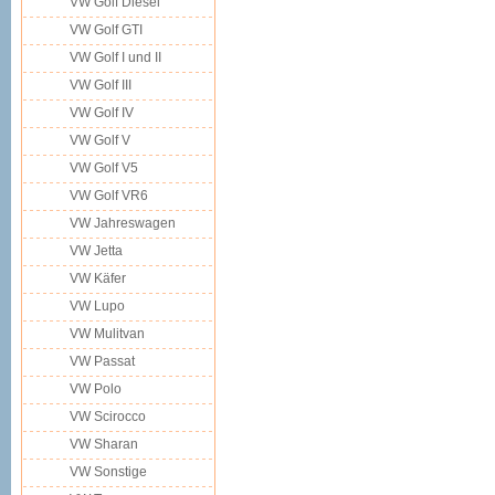
VW Golf Diesel
VW Golf GTI
VW Golf I und II
VW Golf III
VW Golf IV
VW Golf V
VW Golf V5
VW Golf VR6
VW Jahreswagen
VW Jetta
VW Käfer
VW Lupo
VW Mulitvan
VW Passat
VW Polo
VW Scirocco
VW Sharan
VW Sonstige