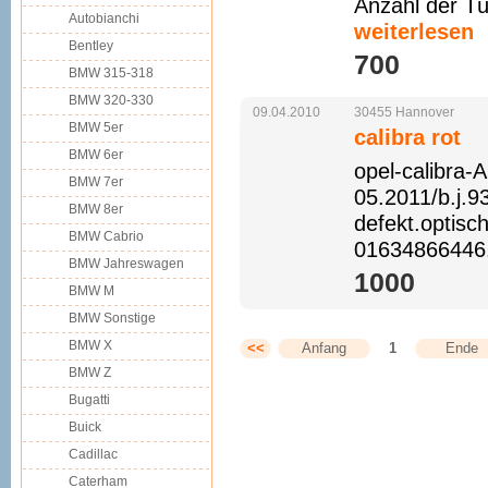
Anzahl der Tü
Autobianchi
weiterlesen
Bentley
700 
BMW 315-318
BMW 320-330
09.04.2010
30455
Hannover
BMW 5er
calibra rot
BMW 6er
opel-calibra-
BMW 7er
05.2011/b.j.9
BMW 8er
defekt.optisc
BMW Cabrio
01634866446
BMW Jahreswagen
1000 
BMW M
BMW Sonstige
BMW X
<<
Anfang
1
Ende
BMW Z
Bugatti
Buick
Cadillac
Caterham