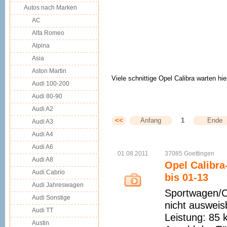
Autos nach Marken
AC
Alfa Romeo
Alpina
Asia
Aston Martin
Viele schnittige Opel Calibra warten hie
Audi 100-200
Audi 80-90
Audi A2
<<
Anfang
1
Ende
Audi A3
Audi A4
Audi A6
01.08.2011
37085
Goettingen
Audi A8
Opel Calibra
Audi Cabrio
bis 01-13
Audi Jahreswagen
Sportwagen/C
Audi Sonstige
nicht auswei
Audi TT
Leistung: 85 
Austin