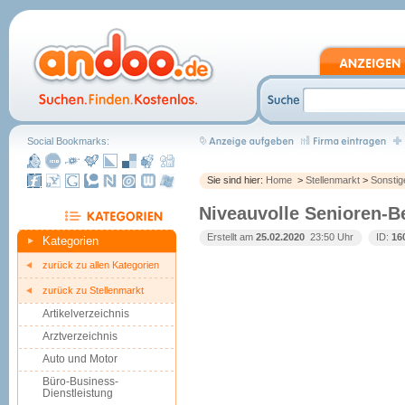
Social Bookmarks:
Sie sind hier:
Home
>
Stellenmarkt
>
Sonstig
Niveauvolle Senioren-B
Erstellt am
25.02.2020
 23:50 Uhr
ID:
16
Kategorien
zurück zu allen Kategorien
zurück zu Stellenmarkt
Artikelverzeichnis
Arztverzeichnis
Auto und Motor
Büro-Business-
Dienstleistung