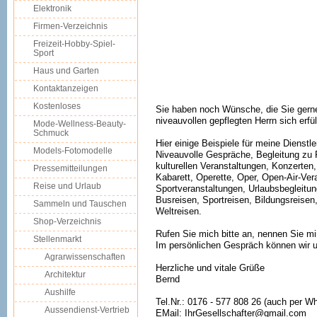
Elektronik
Firmen-Verzeichnis
Freizeit-Hobby-Spiel-
Sport
Haus und Garten
Kontaktanzeigen
Kostenloses
Sie haben noch Wünsche, die Sie gerne
niveauvollen gepflegten Herrn sich erf
Mode-Wellness-Beauty-
Schmuck
Hier einige Beispiele für meine Dienstl
Models-Fotomodelle
Niveauvolle Gespräche, Begleitung zu 
kulturellen Veranstaltungen, Konzerten
Pressemitteilungen
Kabarett, Operette, Oper, Open-Air-Ver
Reise und Urlaub
Sportveranstaltungen, Urlaubsbegleitu
Busreisen, Sportreisen, Bildungsreisen
Sammeln und Tauschen
Weltreisen.
Shop-Verzeichnis
Rufen Sie mich bitte an, nennen Sie m
Stellenmarkt
Im persönlichen Gespräch können wir u
Agrarwissenschaften
Herzliche und vitale Grüße
Architektur
Bernd
Aushilfe
Tel.Nr.: 0176 - 577 808 26 (auch per W
Aussendienst-Vertrieb
EMail: IhrGesellschafter@gmail.com