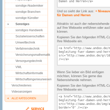
sonstige Akademiker
Und so sieht der Link aus:
Niveauv
sonstige Branchen
für Damen und Herren
sonstige Künstler
Attraktiv ist auch der nebenstehend
Sonstiges
auf Ihre Webseite entführen oder au
sonstiges Handwerk
können.
Sozialwissenschaften
Kopieren Sie den folgenden HTML-Cod
Ihre Webseite ein.
Umwelttechnik
Verfahrenstechnik
Versicherungsmathematik
Versorgungstechnik
VWL
Wenn Sie lieber ein Bild einfügen
Wirtschaftsinformatik
möchten, können Sie gerne das
Wirtschaftsingenieurwesen
Nebenstehende nehmen.
Verschiedenes
Kopieren Sie den folgenden HTML-Cod
Ihre Webseite ein.
Videoanzeigen
ALLE KATEGORIEN