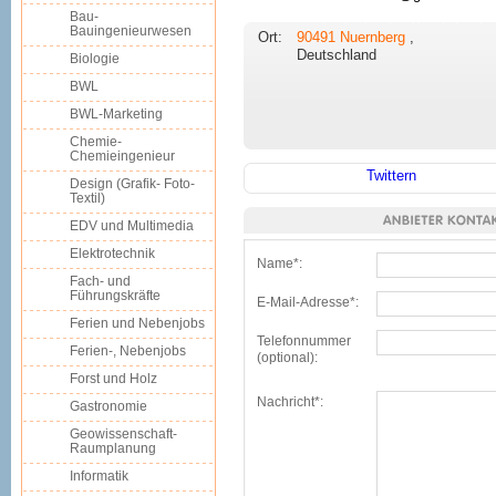
Bau-
Bauingenieurwesen
Ort:
90491
Nuernberg
,
Deutschland
Biologie
BWL
BWL-Marketing
Chemie-
Chemieingenieur
Twittern
Design (Grafik- Foto-
Textil)
EDV und Multimedia
Elektrotechnik
Name*:
Fach- und
Führungskräfte
E-Mail-Adresse*:
Ferien und Nebenjobs
Telefonnummer
Ferien-, Nebenjobs
(optional):
Forst und Holz
Nachricht*:
Gastronomie
Geowissenschaft-
Raumplanung
Informatik