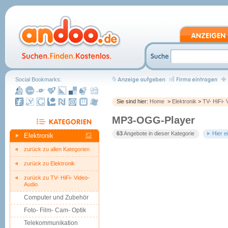
Social Bookmarks:
Sie sind hier:
Home
>
Elektronik
>
TV- HiFi- 
MP3-OGG-Player
63
Angebote in dieser Kategorie
Hier e
Elektronik
zurück zu allen Kategorien
zurück zu Elektronik
zurück zu TV- HiFi- Video-
Audio
Computer und Zubehör
Foto- Film- Cam- Optik
Telekommunikation