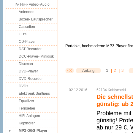
TV- HiFi- Video- Audio
Antennen
Boxen- Lautsprecher
Cassetten
CD's
CD-Player
Portable, hochmoderne MP3-Player finden
DAT-Recorder
DCC-Player- Minidisk
Discman
<<
Anfang
1
|
2
|
3
DVD-Player
DVD-Recorder
DVDs
02.12.2016
52134
Kohlscheid
Elektronik Surftipps
Die schnells
Equalizer
günstig: ab 
Fernseher
Probleme mit 
HiFi-Anlagen
günstig! Prof
Kopfhörer
ab nur 29 €. 
MP3-OGG-Player