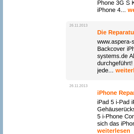
Phone 3G S K
iPhone 4...
we
26.11.2013
Die Reparatu
www.aspera-s
Backcover iP
systems.de A
durchgeführt
jede...
weiter
26.11.2013
iPhone Repar
iPad 5 i-Pad 
Gehäuserückse
5 i-Phone Co
sich das iPho
weiterlesen