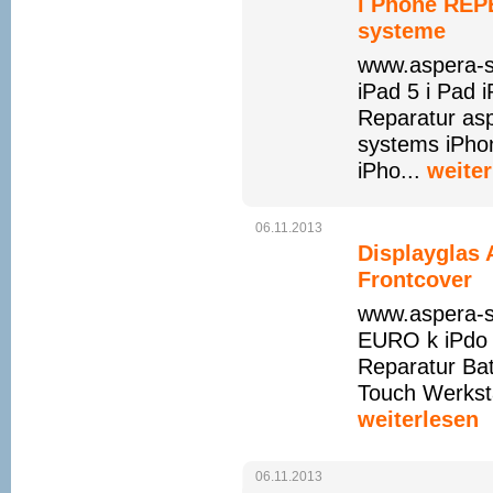
i Phone REP
systeme
www.aspera-s
iPad 5 i Pad 
Reparatur as
systems iPho
iPho...
weiter
06.11.2013
Displayglas 
Frontcover
www.aspera-s
EURO k iPdo i
Reparatur Bat
Touch Werksta
weiterlesen
06.11.2013