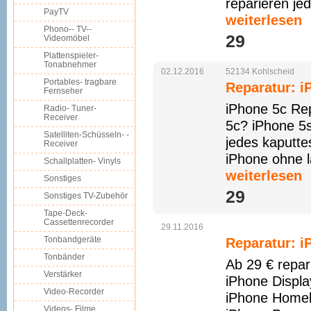
reparieren je
PayTV
weiterlesen
Phono-- TV--
29 
Videomöbel
Plattenspieler-
Tonabnehmer
02.12.2016
52134
Kohlscheid
Portables- tragbare
Reparatur: i
Fernseher
iPhone 5c Rep
Radio- Tuner-
Receiver
5c? iPhone 5
Satelliten-Schüsseln- -
jedes kaputt
Receiver
iPhone ohne l
Schallplatten- Vinyls
weiterlesen
Sonstiges
29 
Sonstiges TV-Zubehör
Tape-Deck-
Cassettenrecorder
29.11.2016
Tonbandgeräte
Reparatur: i
Tonbänder
Ab 29 € repar
Verstärker
iPhone Displa
Video-Recorder
iPhone Homeb
Videos- Filme