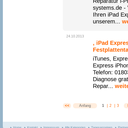
Reparatur i-
systems.de - 
Ihren iPad Ex
unserem...
we
24.10.2013
, iPad Expre
Festplattent
iTunes, Expre
Express iPho
Telefon: 0180
Diagnose grat
Repar...
weit
<<
Anfang
1
|
2
|
3
Home
Kontakt
Impressum
Alle Kategorien
Tagesanzeigen
Partne