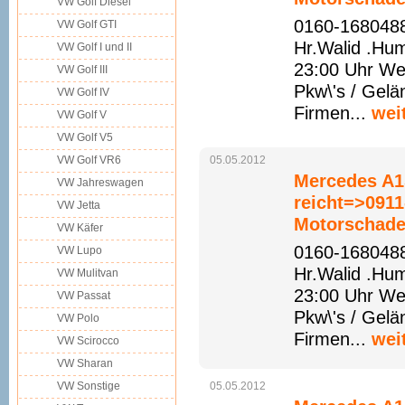
VW Golf Diesel
0160-1680488
VW Golf GTI
Hr.Walid .Hu
VW Golf I und II
23:00 Uhr We
VW Golf III
Pkw\'s / Gelä
VW Golf IV
Firmen...
wei
VW Golf V
VW Golf V5
VW Golf VR6
05.05.2012
Mercedes A1
VW Jahreswagen
reicht=>091
VW Jetta
Motorschade
VW Käfer
0160-1680488
VW Lupo
Hr.Walid .Hu
VW Mulitvan
23:00 Uhr We
VW Passat
Pkw\'s / Gelä
VW Polo
Firmen...
wei
VW Scirocco
VW Sharan
VW Sonstige
05.05.2012