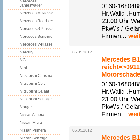
Mercedes
0160-1680488
Jahreswagen
Hr.Walid .Hu
Mercedes M-Klasse
23:00 Uhr We
Mercedes Roadster
Pkw\'s / Gelä
Mercedes S-Klasse
Firmen...
wei
Mercedes Sonstige
Mercedes V-Klasse
Mercury
05.05.2012
Mercedes B1
MG
reicht=>091
Mini
Motorschade
Mitsubishi Carisma
0160-1680488
Mitsubishi Colt
Hr.Walid .Hu
Mitsubishi Galant
23:00 Uhr We
Mitsubishi Sonstige
Pkw\'s / Gelä
Morgan
Firmen...
wei
Nissan Almera
Nissan Micra
Nissan Primera
05.05.2012
Mercedes B1
Nissan Sonstige