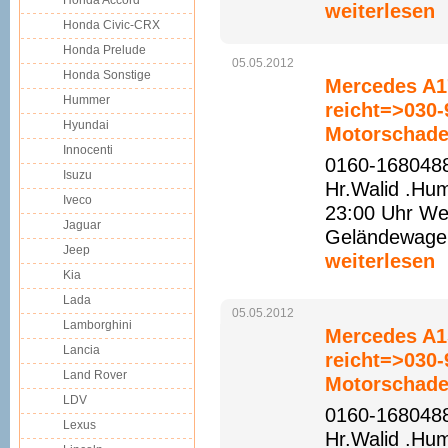
Honda Accord
weiterlesen
Honda Civic-CRX
Honda Prelude
05.05.2012
Honda Sonstige
Mercedes A17
Hummer
reicht=>030
Hyundai
Motorschade
Innocenti
0160-1680488
Isuzu
Hr.Walid .Hu
Iveco
23:00 Uhr Web
Jaguar
Geländewagen 
Jeep
weiterlesen
Kia
Lada
05.05.2012
Lamborghini
Mercedes A15
Lancia
reicht=>030
Land Rover
Motorschade
LDV
0160-1680488
Lexus
Hr.Walid .Hu