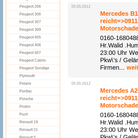
Peugeot 206
05.05.2012
Mercedes B1
Peugeot 306
reicht=>091
Peugeot 307
Motorschade
Peugeot 309
0160-1680488
Peugeot 405
Hr.Walid .Hu
Peugeot 406
23:00 Uhr We
Peugeot 407
Pkw\'s / Gelä
Peugeot Cabrio
Firmen...
wei
Peugeot Sonstige
Plymouth
Polaris
05.05.2012
Mercedes A2
Pontiac
reicht=>091
Porsche
Motorschade
Proton
0160-1680488
Puch
Hr.Walid .Hu
Renault 19
23:00 Uhr We
Renault 21
Pkw\'s / Gelä
Renault 5