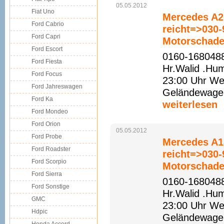
05.05.2012
Fiat Uno
Mercedes A20
Ford Cabrio
reicht=>030
Ford Capri
Motorschade
Ford Escort
0160-1680488
Ford Fiesta
Hr.Walid .Hu
Ford Focus
23:00 Uhr Web
Ford Jahreswagen
Geländewagen 
Ford Ka
weiterlesen
Ford Mondeo
Ford Orion
05.05.2012
Ford Probe
Mercedes A18
Ford Roadster
reicht=>030
Ford Scorpio
Motorschade
Ford Sierra
0160-1680488
Ford Sonstige
Hr.Walid .Hu
GMC
23:00 Uhr Web
Hdpic
Geländewagen 