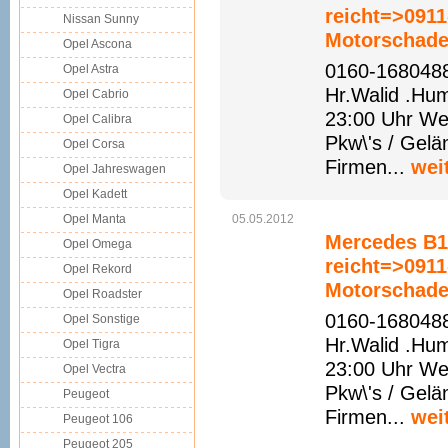
reicht=>091
Nissan Sunny
Motorschade
Opel Ascona
0160-1680488
Opel Astra
Hr.Walid .Hu
Opel Cabrio
23:00 Uhr We
Opel Calibra
Pkw\'s / Gelä
Opel Corsa
Firmen...
wei
Opel Jahreswagen
Opel Kadett
Opel Manta
05.05.2012
Mercedes B1
Opel Omega
reicht=>091
Opel Rekord
Motorschade
Opel Roadster
0160-1680488
Opel Sonstige
Hr.Walid .Hu
Opel Tigra
23:00 Uhr We
Opel Vectra
Pkw\'s / Gelä
Peugeot
Firmen...
wei
Peugeot 106
Peugeot 205