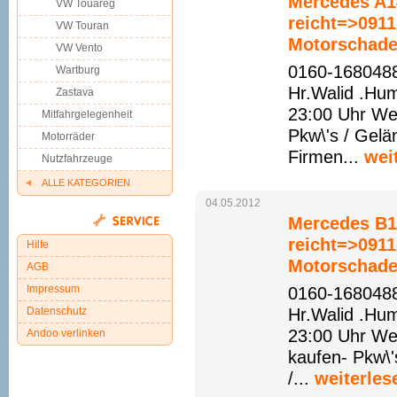
Mercedes A1
VW Touareg
reicht=>091
VW Touran
Motorschade
VW Vento
0160-1680488
Wartburg
Hr.Walid .Hu
Zastava
23:00 Uhr We
Mitfahrgelegenheit
Pkw\'s / Gelä
Motorräder
Firmen...
wei
Nutzfahrzeuge
ALLE KATEGORIEN
04.05.2012
Mercedes B17
reicht=>091
Hilfe
Motorschade
AGB
Impressum
0160-1680488
Datenschutz
Hr.Walid .Hu
23:00 Uhr We
Andoo verlinken
kaufen- Pkw\'
/...
weiterles