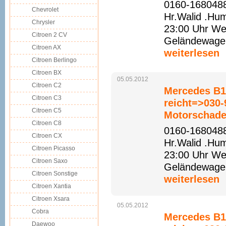
0160-1680488
Chevrolet
Hr.Walid .Hu
Chrysler
23:00 Uhr Web
Citroen 2 CV
Geländewagen 
Citroen AX
weiterlesen
Citroen Berlingo
Citroen BX
05.05.2012
Citroen C2
Mercedes B16
Citroen C3
reicht=>030
Citroen C5
Motorschade
Citroen C8
0160-1680488
Citroen CX
Hr.Walid .Hu
Citroen Picasso
23:00 Uhr Web
Citroen Saxo
Geländewagen 
Citroen Sonstige
weiterlesen
Citroen Xantia
Citroen Xsara
05.05.2012
Cobra
Mercedes B15
Daewoo