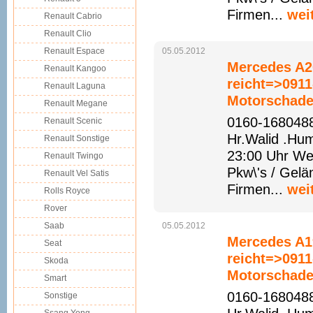
Firmen...
wei
Renault Cabrio
Renault Clio
Renault Espace
05.05.2012
Mercedes A2
Renault Kangoo
reicht=>091
Renault Laguna
Motorschade
Renault Megane
0160-1680488
Renault Scenic
Hr.Walid .Hu
Renault Sonstige
23:00 Uhr We
Renault Twingo
Pkw\'s / Gelä
Renault Vel Satis
Firmen...
wei
Rolls Royce
Rover
Saab
05.05.2012
Mercedes A1
Seat
reicht=>091
Skoda
Motorschade
Smart
0160-1680488
Sonstige