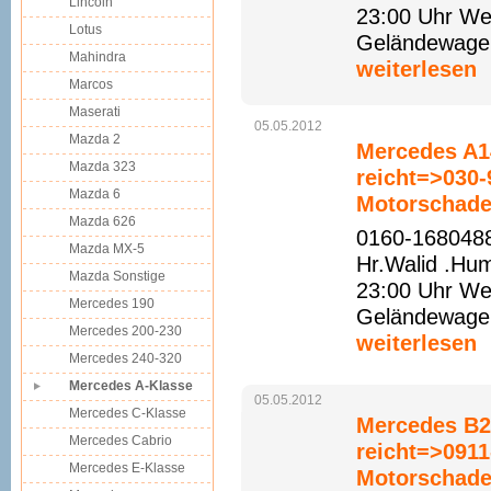
Lincoln
23:00 Uhr Web
Lotus
Geländewagen 
Mahindra
weiterlesen
Marcos
Maserati
05.05.2012
Mazda 2
Mercedes A14
Mazda 323
reicht=>030
Mazda 6
Motorschade
Mazda 626
0160-1680488
Mazda MX-5
Hr.Walid .Hu
Mazda Sonstige
23:00 Uhr Web
Mercedes 190
Geländewagen 
Mercedes 200-230
weiterlesen
Mercedes 240-320
Mercedes A-Klasse
05.05.2012
Mercedes C-Klasse
Mercedes B2
Mercedes Cabrio
reicht=>091
Mercedes E-Klasse
Motorschade