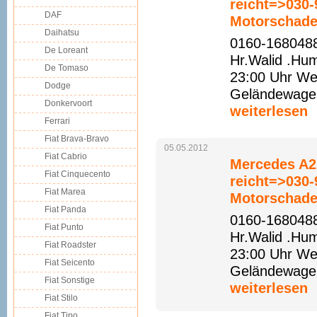
reicht=>030
DAF
Motorschade
Daihatsu
0160-1680488
De Loreant
Hr.Walid .Hu
De Tomaso
23:00 Uhr Web
Dodge
Geländewagen 
Donkervoort
weiterlesen
Ferrari
Fiat Brava-Bravo
05.05.2012
Fiat Cabrio
Mercedes A21
Fiat Cinquecento
reicht=>030
Fiat Marea
Motorschade
Fiat Panda
0160-1680488
Fiat Punto
Hr.Walid .Hu
Fiat Roadster
23:00 Uhr Web
Fiat Seicento
Geländewagen 
Fiat Sonstige
weiterlesen
Fiat Stilo
Fiat Tipo