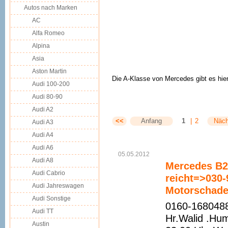
Autos nach Marken
AC
Alfa Romeo
Alpina
Asia
Aston Martin
Die A-Klasse von Mercedes gibt es hier 
Audi 100-200
Audi 80-90
Audi A2
<<
Anfang
1
|
2
Näch
Audi A3
Audi A4
Audi A6
05.05.2012
Audi A8
Mercedes B20
Audi Cabrio
reicht=>030
Audi Jahreswagen
Motorschade
Audi Sonstige
0160-1680488
Audi TT
Hr.Walid .Hu
Austin