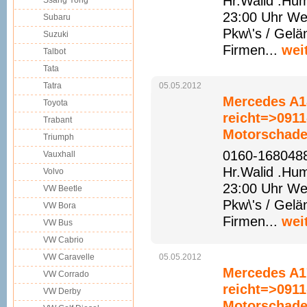
Hr.Walid .Hu
Ssang Yong
23:00 Uhr We
Subaru
Pkw\'s / Gelä
Suzuki
Firmen...
wei
Talbot
Tata
Tatra
05.05.2012
Mercedes A1
Toyota
reicht=>091
Trabant
Motorschade
Triumph
0160-1680488
Vauxhall
Hr.Walid .Hu
Volvo
23:00 Uhr We
VW Beetle
Pkw\'s / Gelä
VW Bora
Firmen...
wei
VW Bus
VW Cabrio
VW Caravelle
05.05.2012
Mercedes A1
VW Corrado
reicht=>091
VW Derby
Motorschade