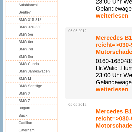
23:00 Uhr Web
Autobianchi
Geländewagen 
Bentley
weiterlesen
BMW 315-318
BMW 320-330
05.05.2012
BMW 5er
Mercedes B18
BMW 6er
reicht=>030
BMW 7er
Motorschade
BMW 8er
0160-1680488
BMW Cabrio
Hr.Walid .Hu
BMW Jahreswagen
23:00 Uhr Web
BMW M
Geländewagen 
BMW Sonstige
weiterlesen
BMW X
BMW Z
05.05.2012
Bugatti
Mercedes B17
Buick
reicht=>030
Cadillac
Motorschade
Caterham