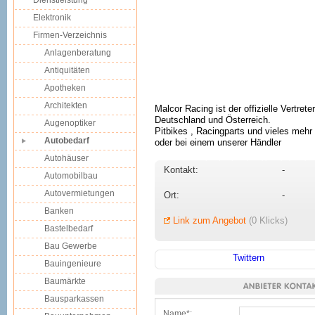
Dienstleistung
Elektronik
Firmen-Verzeichnis
Anlagenberatung
Antiquitäten
Apotheken
Architekten
Malcor Racing ist der offizielle Vertrete
Deutschland und Österreich.
Augenoptiker
Pitbikes , Racingparts und vieles meh
Autobedarf
oder bei einem unserer Händler
Autohäuser
Kontakt:
-
Automobilbau
Autovermietungen
Ort:
-
Banken
Link zum Angebot
(0 Klicks)
Bastelbedarf
Bau Gewerbe
Twittern
Bauingenieure
Baumärkte
Bausparkassen
Name*: