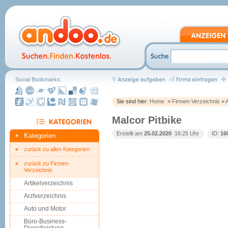
Social Bookmarks:
Sie sind hier:
Home
>
Firmen-Verzeichnis
>
Malcor Pitbike
Erstellt am
25.02.2020
 16:25 Uhr
ID:
16
Kategorien
zurück zu allen Kategorien
zurück zu Firmen-
Verzeichnis
Artikelverzeichnis
Arztverzeichnis
Auto und Motor
Büro-Business-