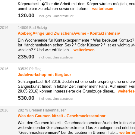
Körperarbeit. �?ber die Arbeit mit dem Körper wird es möglich, ve
unmittelbar zu erfahren sowie ein tiefere...
weiterlesen
120.00 
incl. ges. Umsatzsteuer
.2016
14806
Bad
Belzig
ÃœbergÃ¤nge und ZwischenrÃ¤ume - Kontakt intensiv
Ein Wochenende für Kontaktexperimente * Was bedeutet Kontakt? *
Ist Händchenhalten schon Sex? * Oder Küssen? * Ist es wichtig wi
wirklich? * Und wie erfülle ich...
weiterlesen
235.00 
incl. ges. Umsatzsteuer
.2016
83539
Pfaffing
Jodelworkshop mit Bergtour
Schlangenbad, 6.4.2016. Jodeln ist eine sehr ursprüngliche und urw
Sangeskunst findet in letzter Zeit immer mehr Fans. Auf einem Fer
29.05.2016) können Interessierte die Grundzüge dieser...
weiterle
530.00 
incl. ges. Umsatzsteuer
.2016
28279
Bremen
Habenhausen
Was den Gaumen kitzelt - Geschmacksseminar
Was den Gaumen kitzelt - Geschmacksseminar Auch der kulinari
widerstreitender Geschmacksextreme. Das zu belegen und erlebbar
"Geschmacksseminare" bei Bio Leutner in Bremen Hab...
weiterle