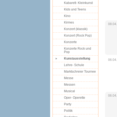
Kabarett- Kleinkunst
Kids und Teens
Kino
Kirmes
08.04
Konzert (klassik)
Konzert (Rock Pop)
Konzerte
Konzerte Rock und
Pop
Kunstausstellung
06.04
Lehre- Schule
Marktschreier Tournee
Messe
Messen
Musical
06.04
Oper- Operette
Party
Politik