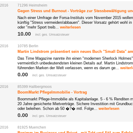
.2016
71296
Heimsheim
Gegen Stress und Burnout - Vorträge zur Stessbewältigung u
Nach einer Umfrage der Forsa-Instituts vom November 2015 wollen
künftig "Stress vermeiden/abbauen". Dieser Vorsatz gehört wohl in
oder "mehr Sport treib...
weiterlesen
10.00 
incl. ges. Umsatzsteuer
.2016
10785
Berlin
Martin Lindstrom präsentiert sein neues Buch "Small Data" am 
Das Time Magazine nannte ihn einen "modernen Sherlock Holmes",
vermeintlich unbedeutendsten kleinen Details auf. Martin Lindstrom
führenden Marken der Welt verlassen, wenn es darum ge...
weiter
0.00 
incl. ges. Umsatzsteuer
.2016
85399
Hallbergmoos
BoomMarkt PflegeImmobilie - Vortrag
Boommarkt Pflege-Immobilie als Kapitalanlage. 5 - 6 % Renditen mi
20 Jahre gesicherte Mietverträge. Sichere Investition mit Grundb
oder beleihen. Schon ab 50 �?� mtl. Folge...
weiterlesen
0.00 
incl. ges. Umsatzsteuer
.2016
81925
Muenchen
Benimm im Business und Privat - mit Takt und Stil zum Erfolg