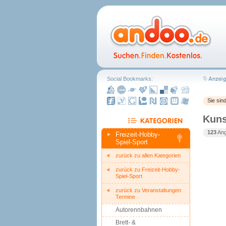
Social Bookmarks:
Sie sin
Kuns
123
Ang
Freizeit-Hobby-
Spiel-Sport
zurück zu allen Kategorien
zurück zu Freizeit-Hobby-
Spiel-Sport
zurück zu Veranstaltungen
Termine
Autorennbahnen
Brett- &