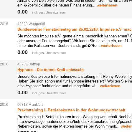
Anhand von Beispielen vor! Was Sie in diesem Seminar erfahren w
ein �?berblick über die neuen Finanzierung...
weiterlesen
0.00 
incl. ges. Umsatzsteuer
.2016
42329
Wuppertal
Bundesweiter Fernstudientag am 26.02.2218: Impulse e.V. mach
Sie möchten Impulse e.V. gerne einmal persönlich kennenlernen?
oder unserem Fernlehrangebot? Wir laden Sie herzlich ein, am 11. 
hinter die Kulissen von Deutschlands grö�?te...
weiterlesen
0.00 
incl. ges. Umsatzsteuer
.2016
46235
Bottrop
Hypnose - Die innere Kraft entesseln
Unsere Kostenlose Informationsveranstaltung mit Ronny Welzel Hyp
Haben Sie sich schon mal für Hypnose interessiert? Wollten Sie im
eine Hypnose funktioniert und durchgeführt wi...
weiterlesen
0.00 
incl. ges. Umsatzsteuer
.2016
60313
Frankfurt
Praxistraining I: Betriebskosten in der Wohnungswirtschaft
Praxistraining I: Betriebskosten in der Wohnungswirtschaft Nachha
http://www.sugema.de/index.php/betriebskostenabrechnung/praxist
Nebenkosten, sowie die Mietpreisbremse bei Wohnimmob...
weite