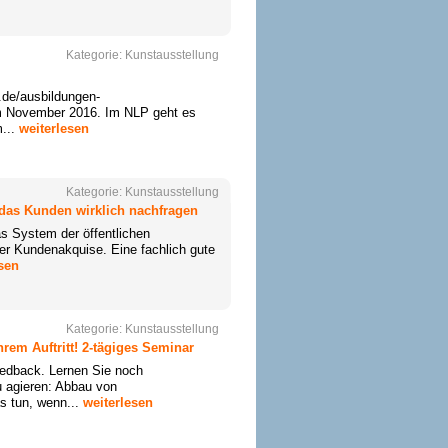
Kategorie:
Kunstausstellung
n.de/ausbildungen-
 im November 2016. Im NLP geht es
m...
weiterlesen
Kategorie:
Kunstausstellung
 das Kunden wirklich nachfragen
as System der öffentlichen
er Kundenakquise. Eine fachlich gute
sen
Kategorie:
Kunstausstellung
em Auftritt! 2-tägiges Seminar
eedback. Lernen Sie noch
zu agieren: Abbau von
 tun, wenn...
weiterlesen