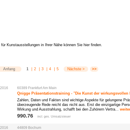
 für Kunstausstellungen in Ihrer Nähe können Sie hier finden.
Anfang
1
|
2
|
3
|
4
|
5
Nächste >
>>
.2016
60389
Frankfurt
Am
Main
Qnigge Präsentationstraining - "Die Kunst der wirkungsvollen
Zahlen, Daten und Fakten sind wichtige Aspekte für gelungene Präs
überzeugende Rede reicht das nicht aus. Erst die einzigartige Pers
Wirkung und Ausstrahlung, schafft bei den Zuhörern Vertra...
weite
990.76 
incl. ges. Umsatzsteuer
.2016
44809
Bochum