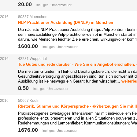
20.00 
incl. ges. Umsatzsteuer
.2016
80337
Muenchen
NLP-Practitioner Ausbildung (DVNLP) in München
Die nächste NLP-Practitioner Ausbildung (https://nlp-zentrum-berli
seminare/ausbildungen/nlp-practitioner-dvnlp) in München startet
darum, wie Menschen leichter Ziele erreichen, wirkungsvoller kom
1600.00 
incl. ges. Umsatzsteuer
.2016
42281
Wuppertal
Tue Gutes und rede darüber - Wie Sie ein Angebot erschaffen,
Die meisten Gründer im Heil- und Beratungsbereich, die nicht an d
Gesundheitsversorgung angeschlossen sind, tun sich schwer mit d
Ausbildung ist keineswegs ein Garant für den wirtschaft...
weiterle
8.50 
incl. ges. Umsatzsteuer
.2016
50667
Koeln
Rhetorik, Stimme und Körpersprache - �?berzeugen Sie mit Ihr
Praxisbezogenes zweitägiges Intensivseminar mit individuellem F
professioneller zu präsentieren und in allen Situationen souverän 
Redehemmungen und Lampenfieber; Kommunikationsübungen; Was
1676.00 
incl. ges. Umsatzsteuer