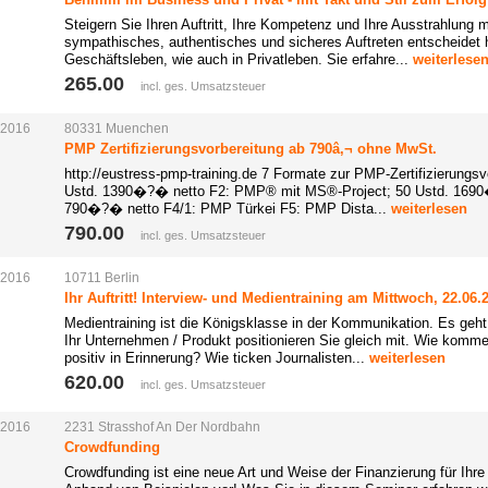
Steigern Sie Ihren Auftritt, Ihre Kompetenz und Ihre Ausstrahlung mi
sympathisches, authentisches und sicheres Auftreten entscheidet h
Geschäftsleben, wie auch in Privatleben. Sie erfahre...
weiterlese
265.00 
incl. ges. Umsatzsteuer
.2016
80331
Muenchen
PMP Zertifizierungsvorbereitung ab 790â‚¬ ohne MwSt.
http://eustress-pmp-training.de 7 Formate zur PMP-Zertifizierungs
Ustd. 1390�?� netto F2: PMP® mit MS®-Project; 50 Ustd. 169
790�?� netto F4/1: PMP Türkei F5: PMP Dista...
weiterlesen
790.00 
incl. ges. Umsatzsteuer
.2016
10711
Berlin
Ihr Auftritt! Interview- und Medientraining am Mittwoch, 22.06.2
Medientraining ist die Königsklasse in der Kommunikation. Es geh
Ihr Unternehmen / Produkt positionieren Sie gleich mit. Wie komme
positiv in Erinnerung? Wie ticken Journalisten...
weiterlesen
620.00 
incl. ges. Umsatzsteuer
.2016
2231
Strasshof
An Der
Nordbahn
Crowdfunding
Crowdfunding ist eine neue Art und Weise der Finanzierung für Ihre 