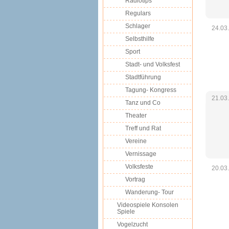
Radiotips
Regulars
Schlager
24.03
Selbsthilfe
Sport
Stadt- und Volksfest
Stadtführung
Tagung- Kongress
21.03
Tanz und Co
Theater
Treff und Rat
Vereine
Vernissage
Volksfeste
20.03
Vortrag
Wanderung- Tour
Videospiele Konsolen
Spiele
Vogelzucht