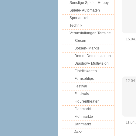
Sonstige Spiele- Hobby
Spiele- Automaten
Sportartikel
Technik
Veranstaltungen Termine
15.04
Börsen
Börsen- Märkte
Demo- Demonstration
Diashow- Multivision
Eintrittskarten
Fernsehtips
12.04
Festival
Festivals
Figurentheater
Flohmarkt
Flohmärkte
11.04
Jahrmarkt
Jazz