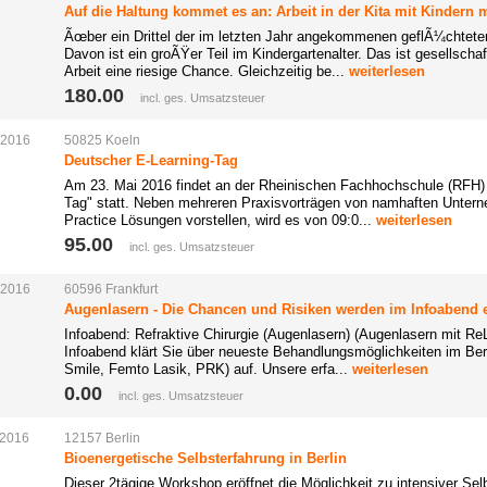
Auf die Haltung kommet es an: Arbeit in der Kita mit Kindern 
Ãœber ein Drittel der im letzten Jahr angekommenen geflÃ¼chtete
Davon ist ein groÃŸer Teil im Kindergartenalter. Das ist gesellscha
Arbeit eine riesige Chance. Gleichzeitig be...
weiterlesen
180.00 
incl. ges. Umsatzsteuer
.2016
50825
Koeln
Deutscher E-Learning-Tag
Am 23. Mai 2016 findet an der Rheinischen Fachhochschule (RFH) 
Tag" statt. Neben mehreren Praxisvorträgen von namhaften Unterne
Practice Lösungen vorstellen, wird es von 09:0...
weiterlesen
95.00 
incl. ges. Umsatzsteuer
.2016
60596
Frankfurt
Augenlasern - Die Chancen und Risiken werden im Infoabend e
Infoabend: Refraktive Chirurgie (Augenlasern) (Augenlasern mit 
Infoabend klärt Sie über neueste Behandlungsmöglichkeiten im Ber
Smile, Femto Lasik, PRK) auf. Unsere erfa...
weiterlesen
0.00 
incl. ges. Umsatzsteuer
.2016
12157
Berlin
Bioenergetische Selbsterfahrung in Berlin
Dieser 2tägige Workshop eröffnet die Möglichkeit zu intensiver Se