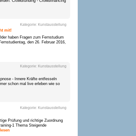
erden: Crowdfunding - Crowdfinancing
Kategorie:
Kunstausstellung
t mit!
 Oder haben Fragen zum Fernstudium
Fernstudientag, den 26. Februar 2016,
Kategorie:
Kunstausstellung
nose - Innere Kräfte entfesseln
mer schon mal live erleben wie so
Kategorie:
Kunstausstellung
ltige Prüfung und richtige Zuordnung
raining-1 Thema Steigende
rlesen