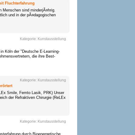
mit Fluchterfahrung
n Menschen sind minderjÃ¤hrig.
ftlich und in der pÃ¤dagogischen
Kategorie:
Kunstausstellung
in Köln der "Deutsche E-Learning-
hmensvertretern, die ihre Best-
Kategorie:
Kunstausstellung
rörtert
ReLEx Smile, Femto Lasik, PRK) Unser
eich der Refraktiven Chirurgie (ReLEx
Kategorie:
Kunstausstellung
lbsterfahrung durch Bioenergetische