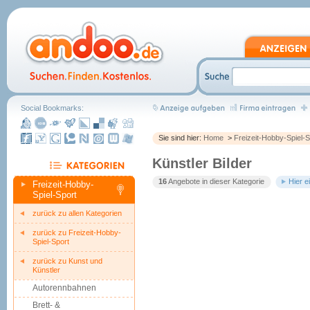
Social Bookmarks:
Sie sind hier:
Home
>
Freizeit-Hobby-Spiel-S
Künstler Bilder
16
Angebote in dieser Kategorie
Hier e
Freizeit-Hobby-
Spiel-Sport
zurück zu allen Kategorien
zurück zu Freizeit-Hobby-
Spiel-Sport
zurück zu Kunst und
Künstler
Autorennbahnen
Brett- &