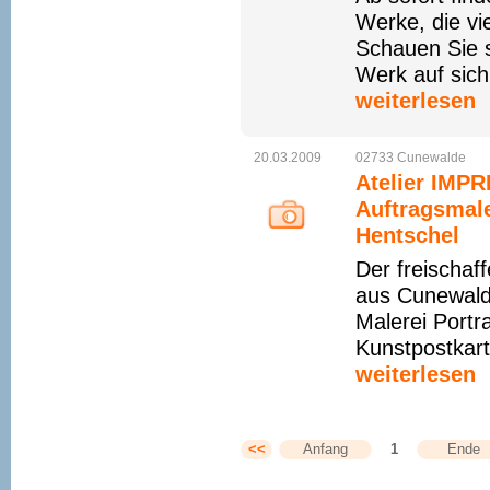
Werke, die vi
Schauen Sie s
Werk auf sich
weiterlesen
20.03.2009
02733
Cunewalde
Atelier IMP
Auftragsmaler
Hentschel
Der freischaf
aus Cunewald
Malerei Portra
Kunstpostkart
weiterlesen
<<
Anfang
1
Ende