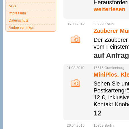
Herausforderu
AGB
weiterlesen
Impressum
Datenschutz
06.03.2012
50999
Koeln
Andoo verlinken
Zauberer Mu
Der Zauberer 
vom Feinstem
auf Anfrage
11.08.2010
16515
Oranienburg
MiniPics. Kl
Sehen Sie unt
Postkartengröß
12 €, inklusi
Kontakt Knobe
12 
26.04.2010
10369
Berlin