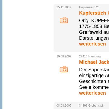
25.11.2009
Hopfenzaun
20
Kupferstich 
Orig. KUPFERS
1775-1858 Ber
Greifswald au
Darstellungen, 
weiterlesen
29.08.2009
22415
Hamburg
Michael Jac
Der Supersta
einzigartige 
Geschichten e
Seele kommen.
weiterlesen
08.08.2009
34393
Grebenstein