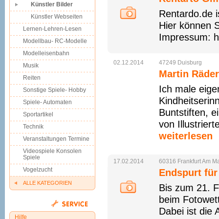
Künstler Bilder
Rentardo.de i
Künstler Webseiten
Hier können S
Lernen-Lehren-Lesen
Impressum: ht
Modellbau- RC-Modelle
Modelleisenbahn
02.12.2014
47249
Duisburg
Musik
Martin Räder
Reiten
Ich male eige
Sonstige Spiele- Hobby
Kindheitserin
Spiele- Automaten
Buntstiften, 
Sportartikel
von Illustrier
Technik
weiterlesen
Veranstaltungen Termine
Videospiele Konsolen
Spiele
17.02.2014
60316
Frankfurt
Am
Ma
Vogelzucht
Endspurt für
ALLE KATEGORIEN
Bis zum 21. F
beim Fotowet
Dabei ist die
Hilfe