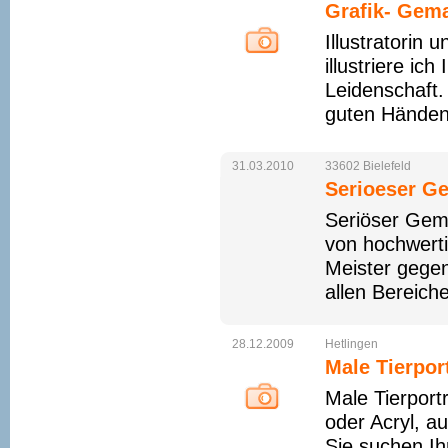
Grafik- Gema
Illustratorin 
illustriere ic
Leidenschaft.
guten Händen
31.03.2010
33602
Bielefeld
Serioeser G
Seriöser Gemä
von hochwert
Meister gegen
allen Bereiche
28.12.2009
Hetlingen
Male Tierport
Male Tierportr
oder Acryl, a
Sie suchen Ihr