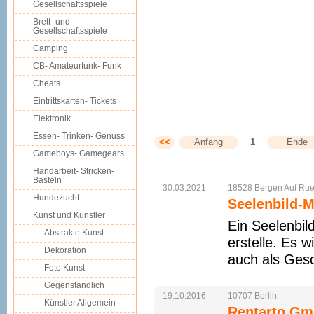
Gesellschaftsspiele
Brett- und
Gesellschaftsspiele
Camping
CB- Amateurfunk- Funk
Cheats
Eintrittskarten- Tickets
Elektronik
Essen- Trinken- Genuss
<<
Anfang
1
Ende
Gameboys- Gamegears
Handarbeit- Stricken-
Basteln
30.03.2021
18528
Bergen
Auf
Rue
Hundezucht
Seelenbild-M
Kunst und Künstler
Ein Seelenbild
Abstrakte Kunst
erstelle. Es 
Dekoration
auch als Ges
Foto Kunst
Gegenständlich
19.10.2016
10707
Berlin
Künstler Allgemein
Rentarto Gmb