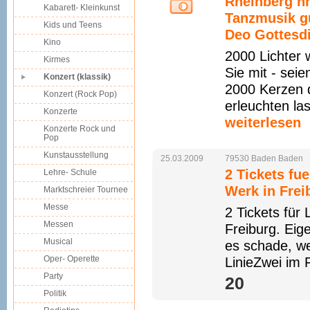
Rheinberg n
Kabarett- Kleinkunst
Tanzmusik gu
Kids und Teens
Deo Gottesd
Kino
2000 Lichter 
Kirmes
Sie mit - sei
Konzert (klassik)
2000 Kerzen 
Konzert (Rock Pop)
erleuchten la
Konzerte
weiterlesen
Konzerte Rock und
Pop
Kunstausstellung
25.03.2009
79530
Baden
Baden
2 Tickets fu
Lehre- Schule
Werk in Frei
Marktschreier Tournee
Messe
2 Tickets für
Messen
Freiburg. Eige
Musical
es schade, we
Oper- Operette
LinieZwei im
Party
20 
Politik