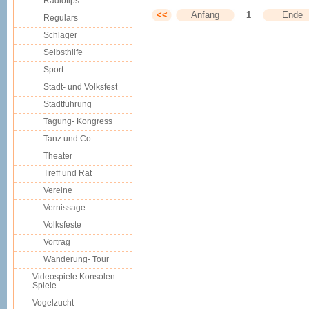
Radiotips
<<
Anfang
1
Ende
Regulars
Schlager
Selbsthilfe
Sport
Stadt- und Volksfest
Stadtführung
Tagung- Kongress
Tanz und Co
Theater
Treff und Rat
Vereine
Vernissage
Volksfeste
Vortrag
Wanderung- Tour
Videospiele Konsolen
Spiele
Vogelzucht