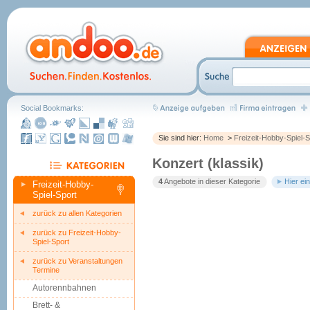
Social Bookmarks:
Sie sind hier:
Home
>
Freizeit-Hobby-Spiel-S
Konzert (klassik)
4
Angebote in dieser Kategorie
Hier ei
Freizeit-Hobby-
Spiel-Sport
zurück zu allen Kategorien
zurück zu Freizeit-Hobby-
Spiel-Sport
zurück zu Veranstaltungen
Termine
Autorennbahnen
Brett- &