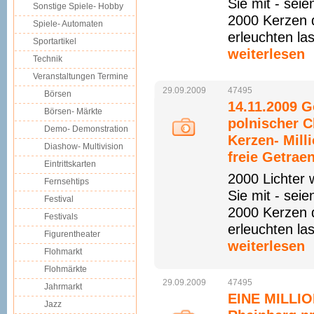
Sie mit - sei
Sonstige Spiele- Hobby
2000 Kerzen 
Spiele- Automaten
erleuchten la
Sportartikel
weiterlesen
Technik
Veranstaltungen Termine
29.09.2009
47495
Börsen
14.11.2009 G
Börsen- Märkte
polnischer C
Demo- Demonstration
Kerzen- Mill
Diashow- Multivision
freie Getrae
Eintrittskarten
2000 Lichter 
Fernsehtips
Sie mit - sei
Festival
2000 Kerzen 
Festivals
erleuchten la
Figurentheater
weiterlesen
Flohmarkt
Flohmärkte
29.09.2009
47495
Jahrmarkt
EINE MILLI
Jazz