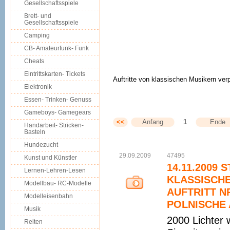
Gesellschaftsspiele
Brett- und
Gesellschaftsspiele
Camping
CB- Amateurfunk- Funk
Cheats
Eintrittskarten- Tickets
Auftritte von klassischen Musikern ver
Elektronik
Essen- Trinken- Genuss
Gameboys- Gamegears
<<
Anfang
1
Ende
Handarbeit- Stricken-
Basteln
Hundezucht
29.09.2009
47495
Kunst und Künstler
14.11.2009
Lernen-Lehren-Lesen
KLASSISCHE
Modellbau- RC-Modelle
AUFTRITT 
Modelleisenbahn
POLNISCHE A
Musik
2000 Lichter 
Reiten