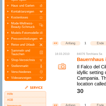
Haus und Garten
Kontaktanzeigen
Kostenloses
Mode-Wellness-
Beauty-Schmuck
Models-Fotomodelle
Pressemitteilungen
<<
Anfang
1
Ende
Reise und Urlaub
Sammeln und
Tauschen
18.03.2010
84076
Torchiara
Sa
Bauernhaus i
Shop-Verzeichnis
Stellenmarkt
Il Falco del C
idyllic settin
Verschiedenes
Campania. The
Videoanzeigen
location calle
30 
Hilfe
AGB
<<
Anfang
1
Ende
Impressum