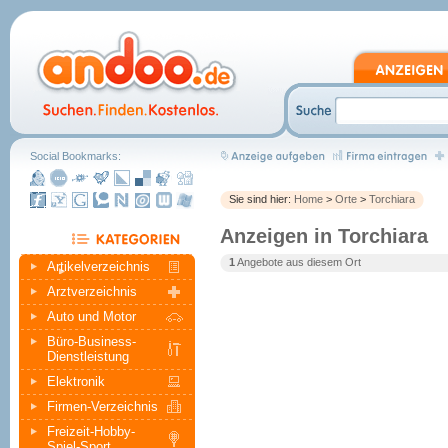
Social Bookmarks:
Sie sind hier:
Home
>
Orte
>
Torchiara
Anzeigen in Torchiara
1
Angebote aus diesem Ort
Artikelverzeichnis
Arztverzeichnis
Auto und Motor
Büro-Business-
Dienstleistung
Elektronik
Firmen-Verzeichnis
Freizeit-Hobby-
Spiel-Sport