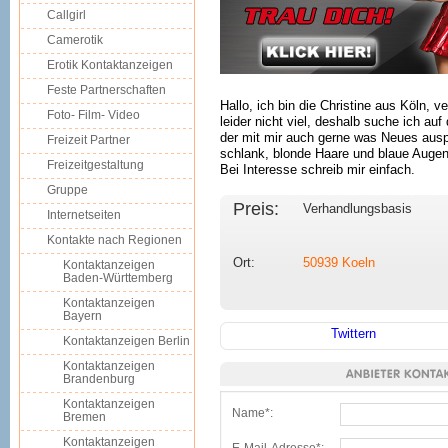
Callgirl
Camerotik
Erotik Kontaktanzeigen
Feste Partnerschaften
Hallo, ich bin die Christine aus Köln, ve
Foto- Film- Video
leider nicht viel, deshalb suche ich au
der mit mir auch gerne was Neues auspr
Freizeit Partner
schlank, blonde Haare und blaue Augen, 
Freizeitgestaltung
Bei Interesse schreib mir einfach.
Gruppe
Preis:
Verhandlungsbasis
Internetseiten
Kontakte nach Regionen
Ort:
50939
Koeln
Kontaktanzeigen
Baden-Württemberg
Kontaktanzeigen
Bayern
Twittern
Kontaktanzeigen Berlin
Kontaktanzeigen
Brandenburg
Kontaktanzeigen
Name*:
Bremen
Kontaktanzeigen