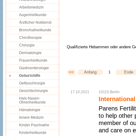
Arbeitsmedizin
Augenheilkunde
Ärztlicher Notdienst
Bronchialheilkunde
Chirotherapie
Chirurgie
Qualifizierte Hebammen oder andere Geb
Dermatologie
Frauenheilkunde
Gastroenterologie
<<
Anfang
1
Ende
Geburtshilfe
Gefässchirurgie
Gesichtschirurgie
17.10.2021
10115
Berlin
Internationa
Hals-Nasen-
Ohrenheilkunde
Parens Fertili
Hämatologie
to help other
Innere Medizin
member of our
Kinder Psychiatrie
and care on ev
Kinderheilkunde