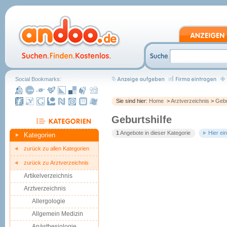
Social Bookmarks:
Sie sind hier:
Home
>
Arztverzeichnis
>
Gebu
Geburtshilfe
1
Angebote in dieser Kategorie
Hier ei
Kategorien
zurück zu allen Kategorien
zurück zu Arztverzeichnis
Artikelverzeichnis
Arztverzeichnis
Allergologie
Allgemein Medizin
Anästhesiologie