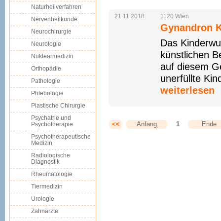
Naturheilverfahren
21.11.2018
1120
Wien
Nervenheilkunde
Gynandron K
Neurochirurgie
Das Kinderwu
Neurologie
künstlichen B
Nuklearmedizin
auf diesem Ge
Orthopädie
unerfüllte Kin
Pathologie
weiterlesen
Phlebologie
Plastische Chirurgie
Psychatrie und
<<
Anfang
1
Ende
Psychotherapie
Psychotherapeutische
Medizin
Radiologische
Diagnostik
Rheumatologie
Tiermedizin
Urologie
Zahnärzte