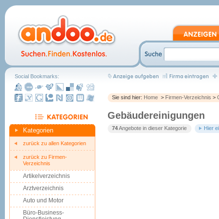
Social Bookmarks:
Sie sind hier:
Home
>
Firmen-Verzeichnis
>
Gebäudereinigungen
74
Angebote in dieser Kategorie
Hier e
Kategorien
zurück zu allen Kategorien
zurück zu Firmen-
Verzeichnis
Artikelverzeichnis
Arztverzeichnis
Auto und Motor
Büro-Business-