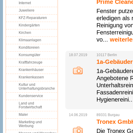
Prime Clean
Internet
Fenster putze
Juweliere
erledigen als
KFZ-Reparaturen
Reinigung vo
Kindergärten
Fensterreinig
Kirchen
vo...
weiterl
Klimaanlagen
Konditoreien
Konsumgüter
18.07.2019
10117
Berlin
1a-Gebäuder
Kraftfahrzeuge
Krankenhäuser
1a-Gebäuderei
Angebotene R
Krankenkassen
Unterhaltsrein
Kultur und
Unterhaltungsbranche
Fassadenreini
Kundenservice
Hygienereini.
Land und
Forstwirtschaft
Maler
14.06.2019
89331
Burgau
Tronex Gmb
Marketing und
Werbung
Die Tronex G