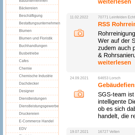
weiterlesen
Bauunternehmen
Bäckereien
Beschäftigung
11.02.2022
70771
Leinfelden
Ech
RSS Rohrrein
Bestattungsunternehmen
Blumen
Rohrreinigung
Blumen und Floristik
Wer auf der S
Buchhandlungen
zudem auch pr
Busbetriebe
& Rohrsanierun
Cafes
weiterlesen
Chemie
Chemische Industrie
24.09.2021
64653
Lorsch
Dachdecker
Gebäudefien
Designer
SGS-team ist 
Dienstleistungen
intelligente 
Dienstleistungsgewerbe
ob es sich d
Druckereien
handelt, die 
E-Commerce Handel
EDV
19.07.2021
16727
Velten