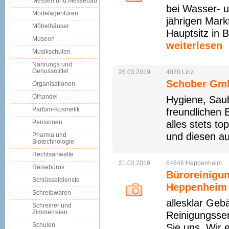
Messen und Messebau
bei Wasser- u
Modelagenturen
jährigen Mark
Möbelhäuser
Hauptsitz in 
Museen
weiterlesen
Musikschulen
Nahrungs und
Genussmittel
26.03.2019
4020
Linz
Schober Gm
Organisationen
Ölhandel
Hygiene, Saub
Parfüm-Kosmetik
freundlichen 
Pensionen
alles stets to
und diesen au
Pharma und
Biotechnologie
Rechtsanwälte
21.03.2019
64646
Heppenheim
Reisebüros
Büroreinigu
Schlüsseldienste
Heppenheim
Schreibwaren
allesklar Geb
Schreiner und
Zimmerreien
Reinigungsser
Schulen
Sie uns. Wir 