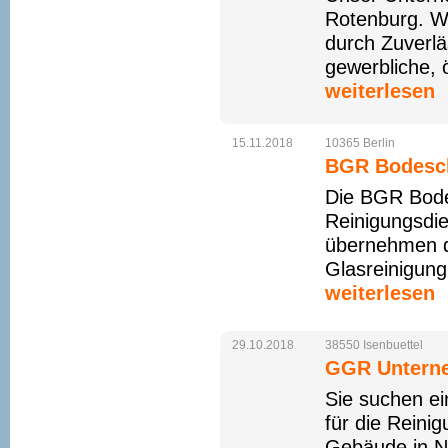
Rotenburg. Wi
durch Zuverlä
gewerbliche, 
weiterlesen
15.11.2018
10365
Berlin
BGR Bodes
Die BGR Bode
Reinigungsdie
übernehmen d
Glasreinigung
weiterlesen
29.10.2018
38550
Isenbuettel
GGR Untern
Sie suchen ei
für die Reini
Gebäude in N