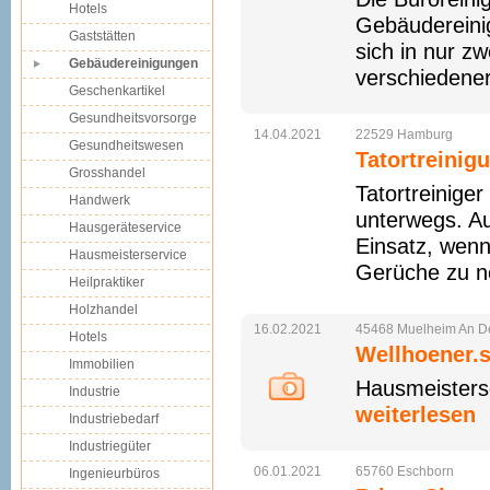
Hotels
Gebäudereinig
Gaststätten
sich in nur z
Gebäudereinigungen
verschiedener
Geschenkartikel
Gesundheitsvorsorge
14.04.2021
22529
Hamburg
Gesundheitswesen
Tatortreinig
Grosshandel
Tatortreinige
Handwerk
unterwegs. A
Hausgeräteservice
Einsatz, wenn
Hausmeisterservice
Gerüche zu ne
Heilpraktiker
Holzhandel
16.02.2021
45468
Muelheim
An D
Hotels
Wellhoener.s
Immobilien
Hausmeisters
Industrie
weiterlesen
Industriebedarf
Industriegüter
06.01.2021
65760
Eschborn
Ingenieurbüros