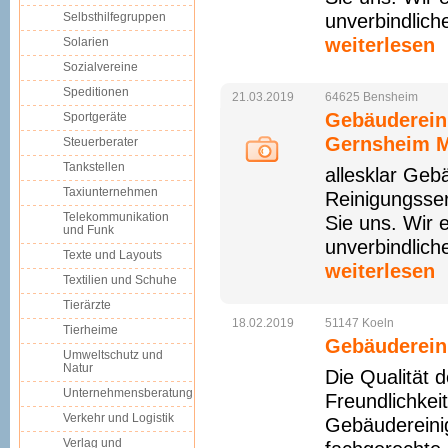
Selbsthilfegruppen
unverbindlich
weiterlesen
Solarien
Sozialvereine
Speditionen
21.03.2019
64625
Bensheim
Gebäuderein
Sportgeräte
Gernsheim 
Steuerberater
Tankstellen
allesklar Geb
Taxiunternehmen
Reinigungsser
Telekommunikation
Sie uns. Wir 
und Funk
unverbindlich
Texte und Layouts
weiterlesen
Textilien und Schuhe
Tierärzte
18.02.2019
51147
Koeln
Tierheime
Gebäuderein
Umweltschutz und
Natur
Die Qualität 
Unternehmensberatung
Freundlichkei
Verkehr und Logistik
Gebäudereinig
Verlag und