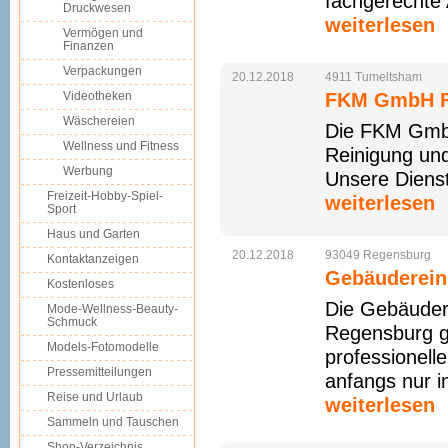
fachgerechte A
Druckwesen
weiterlesen
Vermögen und
Finanzen
Verpackungen
20.12.2018
4911
Tumeltsham
Videotheken
FKM GmbH Fr
Wäschereien
Die FKM GmbH 
Wellness und Fitness
Reinigung und
Werbung
Unsere Dienst
Freizeit-Hobby-Spiel-
weiterlesen
Sport
Haus und Garten
20.12.2018
93049
Regensburg
Kontaktanzeigen
Gebäuderein
Kostenloses
Die Gebäudere
Mode-Wellness-Beauty-
Schmuck
Regensburg ge
Models-Fotomodelle
professionelle
Pressemitteilungen
anfangs nur i
Reise und Urlaub
weiterlesen
Sammeln und Tauschen
Shop-Verzeichnis