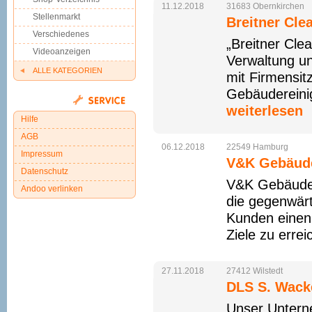
11.12.2018
31683
Obernkirchen
Stellenmarkt
Breitner Cl
Verschiedenes
„Breitner Cle
Videoanzeigen
Verwaltung un
ALLE KATEGORIEN
mit Firmensit
Gebäudereinig
weiterlesen
Hilfe
AGB
06.12.2018
22549
Hamburg
Impressum
V&K Gebäude
Datenschutz
V&K Gebäudedi
Andoo verlinken
die gegenwärt
Kunden einen 
Ziele zu errei
27.11.2018
27412
Wilstedt
DLS S. Wack
Unser Unterne