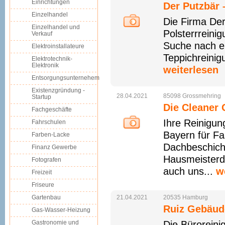
Einrichtungen
Der Putzbär 
Einzelhandel
Die Firma Der
Einzelhandel und
Polsterrreini
Verkauf
Suche nach ei
Elektroinstallateure
Teppichreinigu
Elektrotechnik-
Elektronik
weiterlesen
Entsorgungsunternehem
Existenzgründung -
28.04.2021
85098
Grossmehring
Startup
Die Cleaner 
Fachgeschäfte
Ihre Reinigun
Fahrschulen
Bayern für F
Farben-Lacke
Dachbeschicht
Finanz Gewerbe
Hausmeisterdi
Fotografen
auch uns...
w
Freizeit
Friseure
Gartenbau
21.04.2021
20535
Hamburg
Ruiz Gebäud
Gas-Wasser-Heizung
Gastronomie und
Die Büroreini