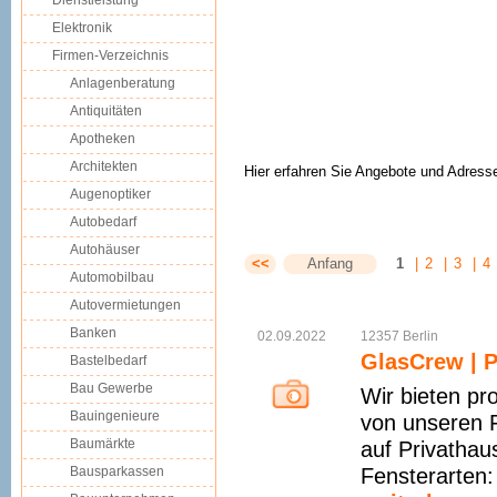
Dienstleistung
Elektronik
Firmen-Verzeichnis
Anlagenberatung
Antiquitäten
Apotheken
Architekten
Hier erfahren Sie Angebote und Adress
Augenoptiker
Autobedarf
Autohäuser
<<
Anfang
1
|
2
|
3
|
4
Automobilbau
Autovermietungen
Banken
02.09.2022
12357
Berlin
GlasCrew | P
Bastelbedarf
Bau Gewerbe
Wir bieten pr
Bauingenieure
von unseren F
Baumärkte
auf Privathau
Bausparkassen
Fensterarten: 