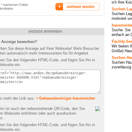
ich Ihre Küc
t * markierten Felder
lichtfelder.
Suchen Lag
Suchen Lage
motiviert un
hausmeist
Suche: Sie 
einfach an 
Facility-S
e Anzeige bewerben?
Wir bieten 
ben Sie diese Anzeige auf Ihrer Webseite! Mehr Besucher
Größe) Haus
ten automatisch mehr Interessenten für Ihr Angebot.
Suchen Ha
ren Sie den folgenden HTML-Code, und fügen Sie Ihn in
Suchen Haus
Webseite ein.
zuverlässig 
o sieht der Link aus:
Gebaeudereiniger-hausmeister
ktiv ist auch der nebenstehende QR-Code, den Sie
hre Webseite entführen oder auch ausdrucken
n.
ren Sie den folgenden HTML-Code, und fügen Sie Ihn in
Webseite ein.