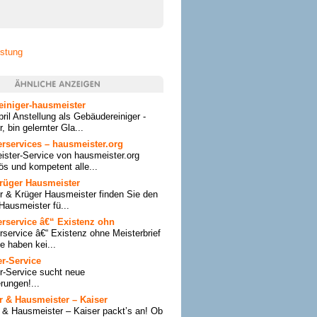
istung
iniger-hausmeister
ril Anstellung als Gebäudereiniger -
 bin gelernter Gla...
rservices – hausmeister.org
ster-Service von hausmeister.org
iös und kompetent alle...
rüger Hausmeister
r & Krüger Hausmeister finden Sie den
ausmeister fü...
rservice â€“ Existenz ohn
service â€“ Existenz ohne Meisterbrief
e haben kei...
r-Service
r-Service sucht neue
rungen!...
 & Hausmeister – Kaiser
& Hausmeister – Kaiser packt’s an! Ob