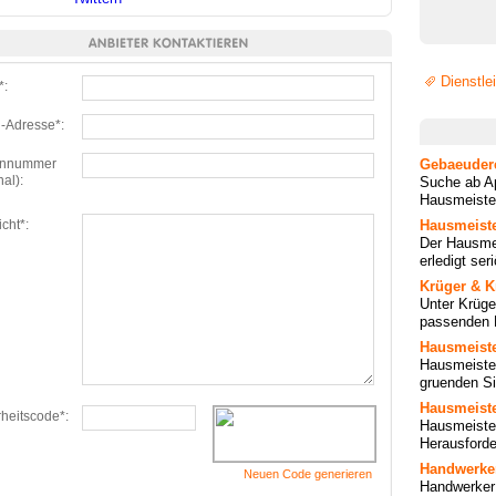
Dienstle
*:
l-Adresse*:
onnummer
Gebaeudere
nal):
Suche ab Ap
Hausmeister,
cht*:
Hausmeiste
Der Hausmei
erledigt ser
Krüger & K
Unter Krüge
passenden H
Hausmeiste
Hausmeister
gruenden Si
Hausmeiste
heitscode*:
Hausmeiste
Herausforde
Handwerker
Neuen Code generieren
Handwerker 