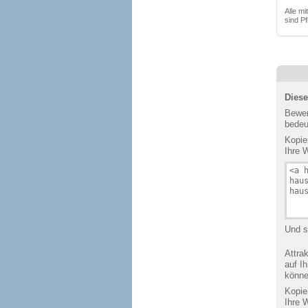
Alle mi
sind Pf
Dies
Bewer
bedeu
Kopie
Ihre 
Und s
Attra
auf I
könne
Kopie
Ihre 