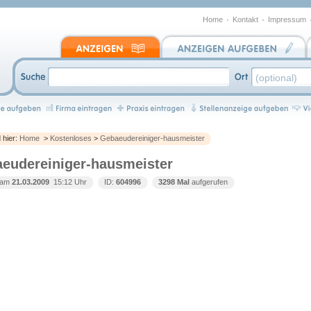
Home
Kontakt
Impressum
d hier:
Home
>
Kostenloses
>
Gebaeudereiniger-hausmeister
eudereiniger-hausmeister
t am
21.03.2009
 15:12 Uhr
ID:
604996
3298 Mal
aufgerufen