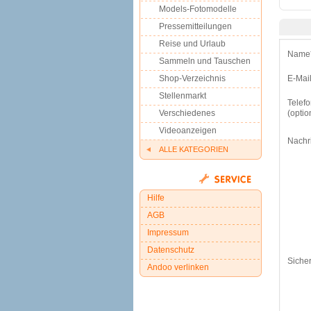
Models-Fotomodelle
Pressemitteilungen
Reise und Urlaub
Name
Sammeln und Tauschen
Shop-Verzeichnis
E-Mai
Stellenmarkt
Telef
Verschiedenes
(optio
Videoanzeigen
Nachri
ALLE KATEGORIEN
Hilfe
AGB
Impressum
Datenschutz
Sicher
Andoo verlinken