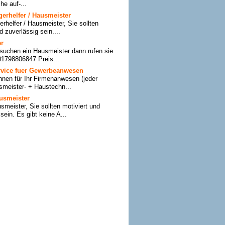
he auf-...
erhelfer / Hausmeister
rhelfer / Hausmeister, Sie sollten
d zuverlässig sein....
er
suchen ein Hausmeister dann rufen sie
01798806847 Preis...
ervice fuer Gewerbeanwesen
Ihnen für Ihr Firmenanwesen (jeder
meister- + Haustechn...
usmeister
meister, Sie sollten motiviert und
sein. Es gibt keine A...