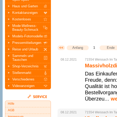
Haus und Garten
Kontaktanzeigen
Kostenloses
Mode-Wellness-
Beauty-Schmuck
Models-Fotomodelle
Pressemitteilungen
<<
Anfang
1
Ende
Reise und Urlaub
Sammeln und
Tauschen
08.12.2021
71554
Weissach
Im Ta
Massivholzdi
Shop-Verzeichnis
Stellenmarkt
Das Einkaufen
Freude, denn: 
Verschiedenes
Qualität ist 
Videoanzeigen
Bestellvorgang
Überzeu...
we
Hilfe
AGB
08.12.2021
71554
Weissach
Im Ta
Impressum