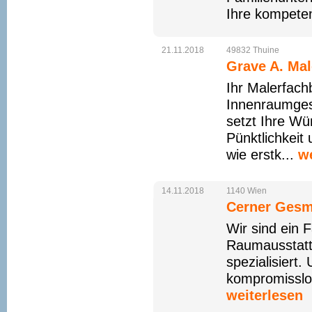
Ihre kompeten
21.11.2018
49832
Thuine
Grave A. Mal
Ihr Malerfach
Innenraumges
setzt Ihre Wü
Pünktlichkeit
wie erstk...
we
14.11.2018
1140
Wien
Cerner Ges
Wir sind ein 
Raumausstatt
spezialisiert.
kompromisslos
weiterlesen