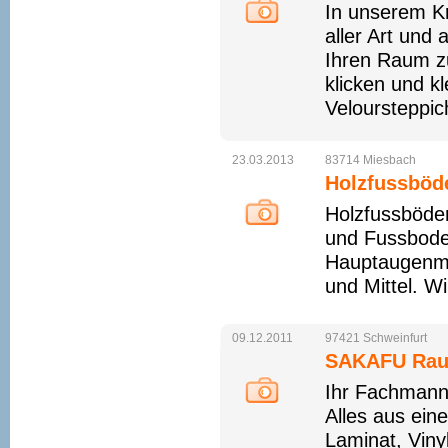
In unserem K
aller Art un
Ihren Raum z
klicken und k
Veloursteppic
23.03.2013
83714
Miesbach
Holzfussböd
Holzfussböden
und Fussboden
Hauptaugenmer
und Mittel. Wi
09.12.2011
97421
Schweinfurt
SAKAFU Raum
Ihr Fachmann 
Alles aus ein
Laminat, Viny