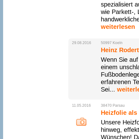
spezialisiert 
wie Parkett-,
handwerklich
weiterlesen
29.08.2016
50997
Koeln
Heinz Rodert
Wenn Sie auf
einem unschla
Fußbodenlege
erfahrenen T
Sei...
weiterl
11.05.2016
38470
Parsau
Heizfolie al
Unsere Heizfo
hinweg, effek
Wünschen! Dan