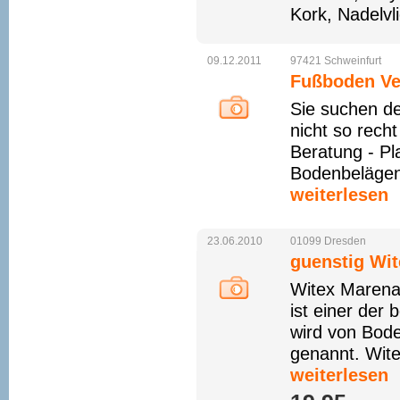
Kork, Nadelvl
09.12.2011
97421
Schweinfurt
Fußboden Ver
Sie suchen d
nicht so rech
Beratung - Pl
Bodenbelägen 
weiterlesen
23.06.2010
01099
Dresden
guenstig Wi
Witex Marena 
ist einer der
wird von Bod
genannt. Wite
weiterlesen