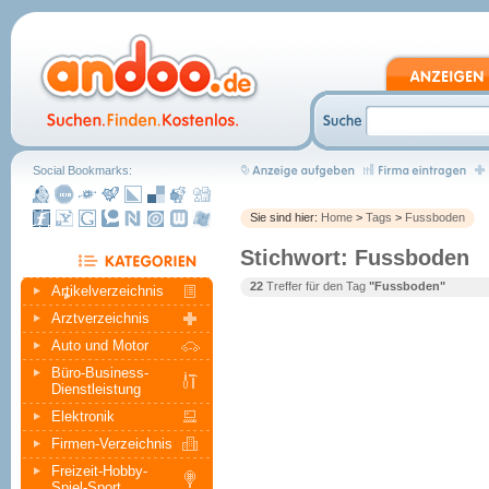
Social Bookmarks:
Sie sind hier:
Home
>
Tags
>
Fussboden
Stichwort: Fussboden
22
Treffer für den Tag
"Fussboden"
Artikelverzeichnis
Arztverzeichnis
Auto und Motor
Büro-Business-
Dienstleistung
Elektronik
Firmen-Verzeichnis
Freizeit-Hobby-
Spiel-Sport