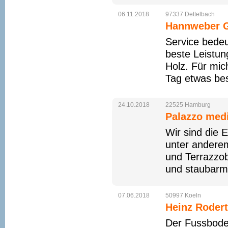
06.11.2018
97337
Dettelbach
Hannweber
Service bedeu
beste Leistung
Holz. Für mic
Tag etwas bes
24.10.2018
22525
Hamburg
Palazzo medi
Wir sind die 
unter andere
und Terrazzob
und staubarme
07.06.2018
50997
Koeln
Heinz Rodert
Der Fussbode