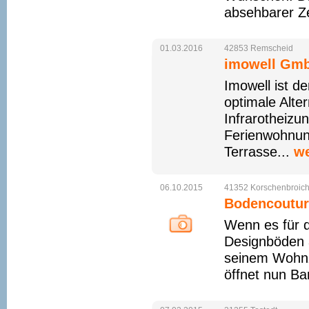
absehbarer Z
01.03.2016
42853
Remscheid
imowell Gm
Imowell ist de
optimale Alte
Infrarotheizu
Ferienwohnun
Terrasse...
we
06.10.2015
41352
Korschenbroic
Bodencoutur
Wenn es für d
Designböden a
seinem Wohnz
öffnet nun Ba