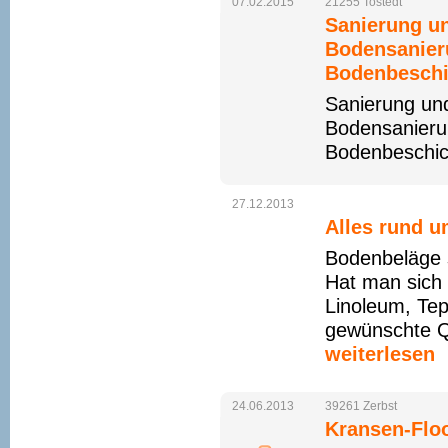
07.02.2015
21255
Tostedt
Sanierung u
Bodensanier
Bodenbeschi
Sanierung un
Bodensanieru
Bodenbeschic
27.12.2013
Alles rund 
Bodenbeläge si
Hat man sich 
Linoleum, Tep
gewünschte Qu
weiterlesen
24.06.2013
39261
Zerbst
Kransen-Floo