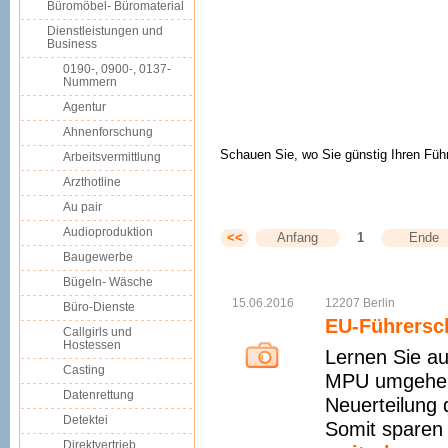
Büromöbel- Büromaterial
Dienstleistungen und
Business
0190-, 0900-, 0137-
Nummern
Agentur
Ahnenforschung
Schauen Sie, wo Sie günstig Ihren Fü
Arbeitsvermittlung
Arzthotline
Au pair
Audioproduktion
<<
Anfang
1
Ende
Baugewerbe
Bügeln- Wäsche
15.06.2016
12207
Berlin
Büro-Dienste
EU-Führersc
Callgirls und
Hostessen
Lernen Sie a
Casting
MPU umgehen 
Datenrettung
Neuerteilung 
Detektei
Somit sparen 
Direktvertrieb