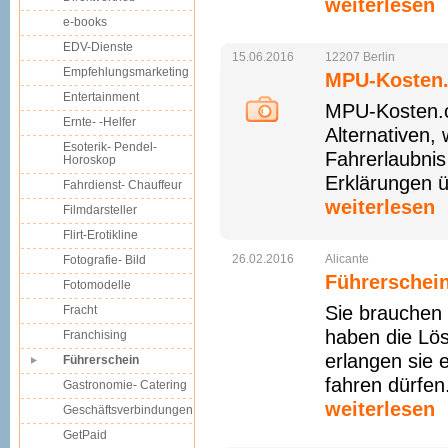
weiterlesen
e-books
EDV-Dienste
15.06.2016
12207
Berlin
Empfehlungsmarketing
MPU-Kosten
Entertainment
MPU-Kosten.c
Ernte- -Helfer
Alternativen,
Esoterik- Pendel-
Fahrerlaubnis
Horoskop
Erklärungen ü
Fahrdienst- Chauffeur
weiterlesen
Filmdarsteller
Flirt-Erotikline
26.02.2016
Alicante
Fotografie- Bild
Führerschei
Fotomodelle
Sie brauchen
Fracht
haben die Lös
Franchising
erlangen sie 
Führerschein
fahren dürfen
Gastronomie- Catering
weiterlesen
Geschäftsverbindungen
GetPaid