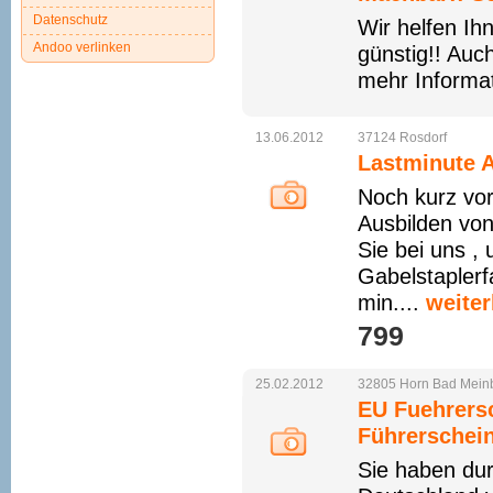
Datenschutz
Wir helfen Ih
Andoo verlinken
günstig!! Auc
mehr Informat
13.06.2012
37124
Rosdorf
Lastminute A
Noch kurz vor
Ausbilden von
Sie bei uns ,
Gabelstaplerf
min....
weiter
799 
25.02.2012
32805
Horn
Bad
Mein
EU Fuehrersc
Führerschein
Sie haben dur