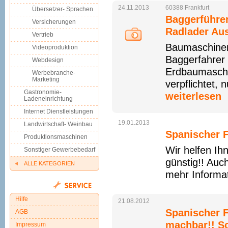
24.11.2013
60388
Frankfurt
Übersetzer- Sprachen
Baggerführe
Versicherungen
Radlader Au
Vertrieb
Baumaschinen
Videoproduktion
Baggerfahrer 
Webdesign
Erdbaumaschi
Werbebranche-
Marketing
verpflichtet,
Gastronomie-
weiterlesen
Ladeneinrichtung
Internet Dienstleistungen
19.01.2013
Landwirtschaft- Weinbau
Spanischer F
Produktionsmaschinen
Wir helfen Ih
Sonstiger Gewerbebedarf
günstig!! Auc
ALLE KATEGORIEN
mehr Informat
Hilfe
21.08.2012
Spanischer 
AGB
machbar!! Sc
Impressum