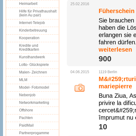
Heimarbeit
25.02.2016
Füherschein
Hilfe für Privathaushalt
(kein Au pair)
Sie brauchen
Internet-Telejob
haben die Lös
Kinderbetreuung
erlangen sie 
Kooperation
fahren dürfen
Kredite und
weiterlesen
Kreditkarten
900 
Kunsthandwerk
Lotto- Glückspiele
04.06.2015
1119
Berlin
Malen- Zeichnen
M&#259;rturi
MLM
mariepierre
Model- Fotomodel
Buna Ziua, As
Nebenjob
privire la dif
Networkmarketing
cercet&#259;r
Offshore
împrumut nu 
Pachten
10 
PaidMail
Partnerprogamme