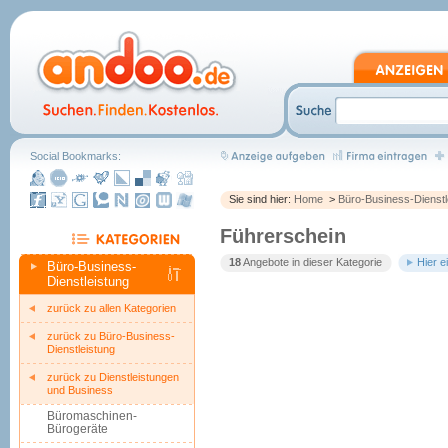
Social Bookmarks:
Sie sind hier:
Home
>
Büro-Business-Dienstl
Führerschein
18
Angebote in dieser Kategorie
Hier e
Büro-Business-
Dienstleistung
zurück zu allen Kategorien
zurück zu Büro-Business-
Dienstleistung
zurück zu Dienstleistungen
und Business
Büromaschinen-
Bürogeräte