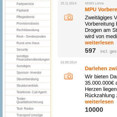
25.11.2014
49393
Lohne
Partyservice
MPU Vorbere
Payback
Zweitägiges V
Pflegedienst
Vorbereitung 
Provisionsbasis
Drogen am St
Rechtsberatung
wird von medi
Rest-- Sonderposten
weiterlesen
Rund ums Haus
597 
Security
incl. ge
sonstige
Finanzdienstleistungen
03.09.2014
Sonstiges
Darlehen zwi
Sponsor- Investor
Wir bieten Da
Steuerberatung
35.000.000€ a
Strukturvertrieb
Herzen liegen,
Telefonist- Call Agent
Rückzahlung z
Tester-
weiterlesen
Qualitätssicherung
10000 
Text- Reden
Transport Umzüge