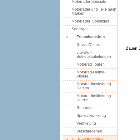
Motorräder Specials
Motorräder und Teile nach
Marken;
Motorräder: Sonstiges
Sonstiges
Freundschaften
Grüsse/Clubs
Bauen S
Literatur-
Betriebsanleitungen
Motorrad Touren
Motorrad-Helme-
Visiere
Motorradbekleidung
Damen
Motorradbekleidung
Herren
Reparatur
Spezialwerkzeug
Vermietung
Verschiedenes
ALLE KATEGORIEN