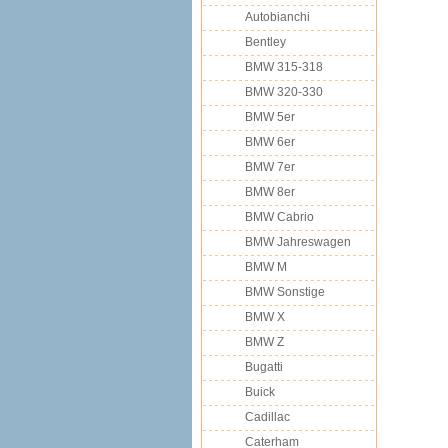
Autobianchi
Bentley
BMW 315-318
BMW 320-330
BMW 5er
BMW 6er
BMW 7er
BMW 8er
BMW Cabrio
BMW Jahreswagen
BMW M
BMW Sonstige
BMW X
BMW Z
Bugatti
Buick
Cadillac
Caterham