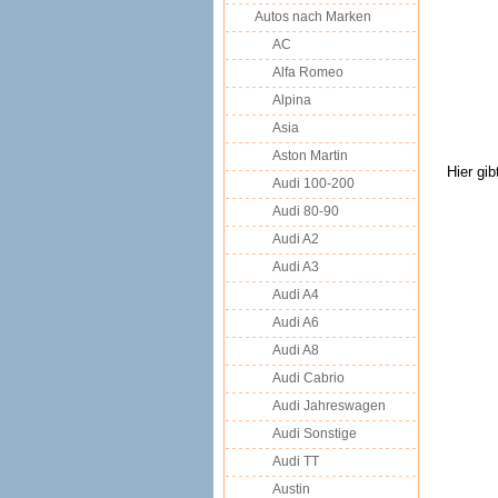
Autos nach Marken
AC
Alfa Romeo
Alpina
Asia
Aston Martin
Hier gi
Audi 100-200
Audi 80-90
Audi A2
Audi A3
Audi A4
Audi A6
Audi A8
Audi Cabrio
Audi Jahreswagen
Audi Sonstige
Audi TT
Austin