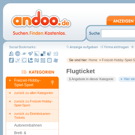
Social Bookmarks:
Sie sind hier:
Home
>
Freizeit-Hobby-Spiel-S
Flugticket
1
Angebote in dieser Kategorie
Hier ei
Freizeit-Hobby-
Spiel-Sport
zurück zu allen Kategorien
zurück zu Freizeit-Hobby-
Spiel-Sport
zurück zu Eintrittskarten-
Tickets
Autorennbahnen
Brett- &