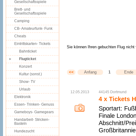
Gesellschaftsspiele
Brett- und
Gesellschaftsspiele
Camping
CB- Amateurfunk- Funk
Cheats
Eintrittskarten- Tickets
Sie können Ihren gebuchten Flug nicht 
Bahnticket
Flugticket
Konzert
<<
Anfang
1
Ende
Kultur (sonst.)
Show- TV
Urlaub
12.05.2013
44145
Dortmund
Elektronik
4 x Tickets 
Essen- Trinken- Genuss
Sportart: Fuß
Gameboys- Gamegears
Finale Londo
Handarbeit- Stricken-
Abschnitt/Pre
Basteln
Großbritannie
Hundezucht