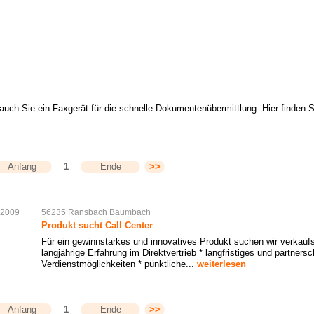
auch Sie ein Faxgerät für die schnelle Dokumentenübermittlung. Hier finden
Anfang
1
Ende
>>
.2009
56235
Ransbach
Baumbach
Produkt sucht Call Center
Für ein gewinnstarkes und innovatives Produkt suchen wir verkaufss
langjährige Erfahrung im Direktvertrieb * langfristiges und partners
Verdienstmöglichkeiten * pünktliche...
weiterlesen
Anfang
1
Ende
>>