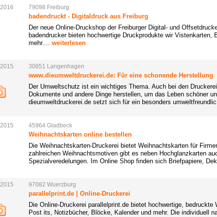
.2016
79098
Freiburg
badendruckt - Digitaldruck aus Freiburg
Der neue Online-Druckshop der Freiburger Digital- und Offsetdrucker
badendrucker bieten hochwertige Druckprodukte wir Vistenkarten, B
mehr....
weiterlesen
.2015
30851
Langenhagen
www.dieumweltdruckerei.de: Für eine schonende Herstellung
Der Umweltschutz ist ein wichtiges Thema. Auch bei den Druckerei
Dokumente und andere Dinge herstellen, um das Leben schöner und 
dieumweltdruckerei.de setzt sich für ein besonders umweltfreundlic
.2015
45964
Gladbeck
Weihnachtskarten online bestellen
Die Weihnachtskarten-Druckerei bietet Weihnachtskarten für Firme
zahlreichen Weihnachtsmotiven gibt es neben Hochglanzkarten au
Spezialveredelungen. Im Online Shop finden sich Briefpapiere, Dek
.2015
97082
Wuerzburg
parallelprint.de | Online-Druckerei
Die Online-Druckerei parallelprint.de bietet hochwertige, bedruckte
Post its, Notizbücher, Blöcke, Kalender und mehr. Die individuell