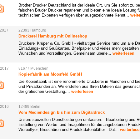
Brother Drucker Deutschland ist der ideale Ort, um Sie sofort zu be
falschen Bruder Drucker reparieren und bieten eine ideale Lösung f
technischen Experten verfügen über ausgezeichnete Kennt...
weit
.2017
22393
Hamburg
Druckerei Hamburg mit Onlineshop
Druckerei Krüper & Co. GmbH - vielfältiger Service rund um alle Dr
Einladungs- und Grußkarten, Briefpapier und vieles mehr gestalten w
Wünschen und Vorstellungen. Gemeinsam überle...
weiterlesen
.2017
81677
Muenchen
Kopierfabrik am Moosfeld GmbH
Die Kopierfabrik ist eine renommierte Druckerei in München und bi
und Privatkunden an. Wir erstellen aus Ihren Dateien das gewünsch
der grafischen Gestaltung....
weiterlesen
.2016
12489
Berlin
Vom Mediendesign bis hin zum Digitaldruck
Unsere speziellen Dienstleistungen umfassen: - Bearbeitung und 
Erstellung von Werbe- und Imagefilmen für die angebotenen Produk
Werbeflyer, Broschüren und Produktdatenblätter - Dat...
weiterlese