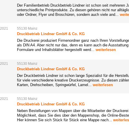
Der Familienbetrieb Druckbetrieb Lindner ist schon seit mehreren Ja
unterschiedliche Printprodukte. Zu diesen gehören nicht nur alltä
oder Ordner, Flyer und Broschüren, sondern auch viele and...
weite
.2021
55130
Mainz
Druckbetrieb Lindner GmbH & Co. KG
Die Druckerei produziert Firmenordner ganz nach Ihren Vorstellun
als DIN A4. Aber nicht nur das, denn es kann auch die Ausstattung
Formulare und Inhaltsblätter hergestellt werd...
weiterlesen
.2021
55130
Mainz
Druckbetrieb Lindner GmbH & Co. KG
Der Druckbetrieb Lindner ist schon lange Spezialist für die Herste
für viele verschiedene kreative Druckerzeugnisse. Zu diesen zähle
Karten, Drehscheiben, Springwürfel, Lamel...
weiterlesen
.2021
55130
Mainz
Druckbetrieb Lindner GmbH & Co. KG
Neben Bestellungen von Mappen über die Mitarbeiter der Druckerei 
Möglichkeit, dass Sie dies über den Mappenshop, die Online-Bestel
Hier können Sie sich Stück für Stück eine Mappe nach...
weiterle