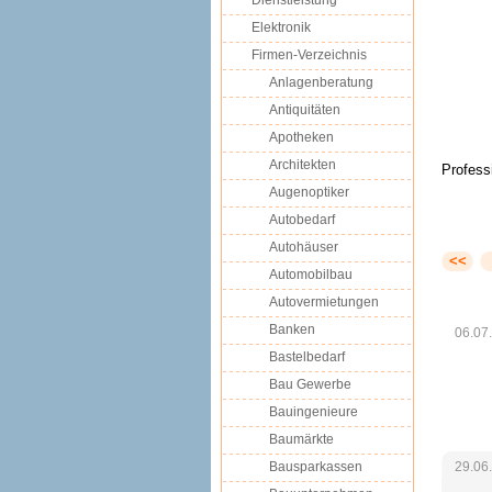
Dienstleistung
Elektronik
Firmen-Verzeichnis
Anlagenberatung
Antiquitäten
Apotheken
Architekten
Profess
Augenoptiker
Autobedarf
Autohäuser
<<
Automobilbau
Autovermietungen
Banken
06.07
Bastelbedarf
Bau Gewerbe
Bauingenieure
Baumärkte
Bausparkassen
29.06