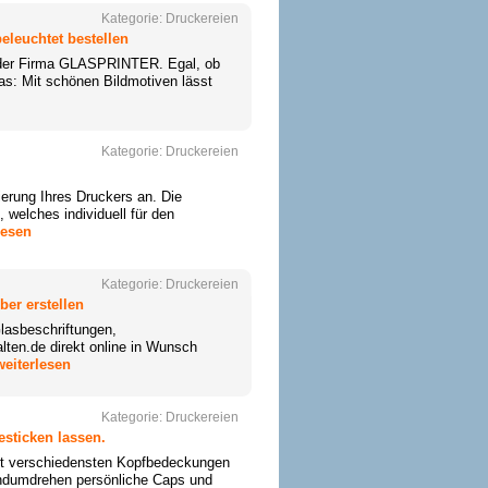
Kategorie:
Druckereien
leuchtet bestellen
t der Firma GLASPRINTER. Egal, ob
as: Mit schönen Bildmotiven lässt
Kategorie:
Druckereien
ierung Ihres Druckers an. Die
 welches individuell für den
lesen
Kategorie:
Druckereien
ber erstellen
Glasbeschriftungen,
lten.de direkt online in Wunsch
weiterlesen
Kategorie:
Druckereien
sticken lassen.
it verschiedensten Kopfbedeckungen
andumdrehen persönliche Caps und