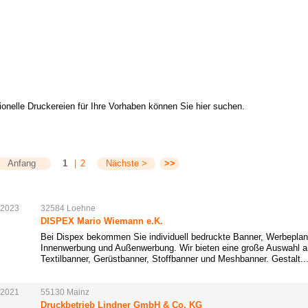
ionelle Druckereien für Ihre Vorhaben können Sie hier suchen.
Anfang
1
|
2
Nächste >
>>
.2023
32584
Loehne
DISPEX Mario Wiemann e.K.
Bei Dispex bekommen Sie individuell bedruckte Banner, Werbepla
Innenwerbung und Außenwerbung. Wir bieten eine große Auswahl a
Textilbanner, Gerüstbanner, Stoffbanner und Meshbanner. Gestalt..
.2021
55130
Mainz
Druckbetrieb Lindner GmbH & Co. KG