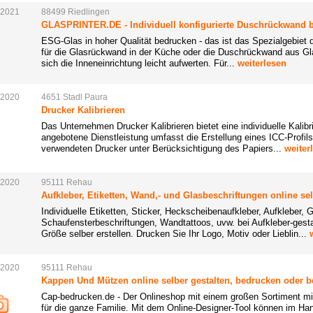
.2021
88499
Riedlingen
GLASPRINTER.DE - Individuell konfigurierte Duschrückwand be
ESG-Glas in hoher Qualität bedrucken - das ist das Spezialgebie
für die Glasrückwand in der Küche oder die Duschrückwand aus Gl
sich die Inneneinrichtung leicht aufwerten. Für...
weiterlesen
.2020
4651
Stadl
Paura
Drucker Kalibrieren
Das Unternehmen Drucker Kalibrieren bietet eine individuelle Kalibr
angebotene Dienstleistung umfasst die Erstellung eines ICC-Profils,
verwendeten Drucker unter Berücksichtigung des Papiers...
weiter
.2020
95111
Rehau
Aufkleber, Etiketten, Wand,- und Glasbeschriftungen online sel
Individuelle Etiketten, Sticker, Heckscheibenaufkleber, Aufkleber, 
Schaufensterbeschriftungen, Wandtattoos, uvw. bei Aufkleber-gesta
Größe selber erstellen. Drucken Sie Ihr Logo, Motiv oder Lieblin...
.2020
95111
Rehau
Kappen Und Mützen online selber gestalten, bedrucken oder be
Cap-bedrucken.de - Der Onlineshop mit einem großen Sortiment m
für die ganze Familie. Mit dem Online-Designer-Tool können im H