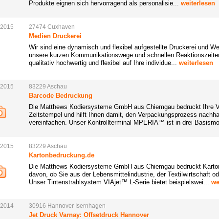
Produkte eignen sich hervorragend als personalisie...
weiterlesen
.2015
27474
Cuxhaven
Medien Druckerei
Wir sind eine dynamisch und flexibel aufgestellte Druckerei und 
unsere kurzen Kommunikationswege und schnellen Reaktionszeiten 
qualitativ hochwertig und flexibel auf Ihre individue...
weiterlesen
.2015
83229
Aschau
Barcode Bedruckung
Die Matthews Kodiersysteme GmbH aus Chiemgau bedruckt Ihre V
Zeitstempel und hilft Ihnen damit, den Verpackungsprozess nachhalti
vereinfachen. Unser Kontrollterminal MPERIA™ ist in drei Basismo
.2015
83229
Aschau
Kartonbedruckung.de
Die Matthews Kodiersysteme GmbH aus Chiemgau bedruckt Karto
davon, ob Sie aus der Lebensmittelindustrie, der Textilwirtschaft 
Unser Tintenstrahlsystem VIAjet™ L-Serie bietet beispielswei...
we
.2014
30916
Hannover
Isernhagen
Jet Druck Varnay: Offsetdruck Hannover