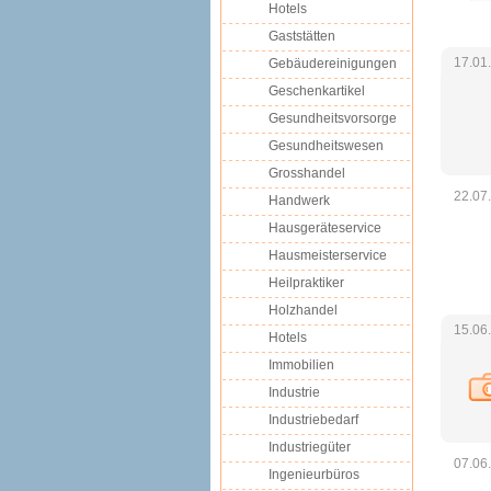
Hotels
Gaststätten
17.01
Gebäudereinigungen
Geschenkartikel
Gesundheitsvorsorge
Gesundheitswesen
Grosshandel
22.07
Handwerk
Hausgeräteservice
Hausmeisterservice
Heilpraktiker
Holzhandel
15.06
Hotels
Immobilien
Industrie
Industriebedarf
Industriegüter
07.06
Ingenieurbüros