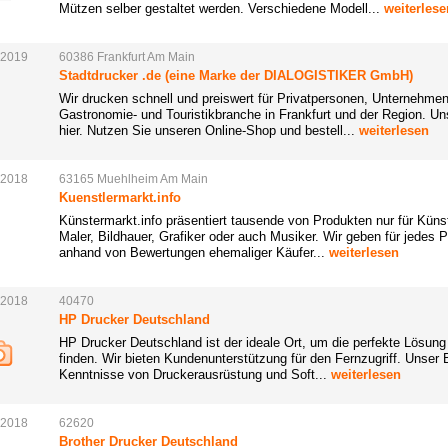
Mützen selber gestaltet werden. Verschiedene Modell...
weiterlese
.2019
60386
Frankfurt
Am
Main
Stadtdrucker .de (eine Marke der DIALOGISTIKER GmbH)
Wir drucken schnell und preiswert für Privatpersonen, Unternehmen
Gastronomie- und Touristikbranche in Frankfurt und der Region. U
hier. Nutzen Sie unseren Online-Shop und bestell...
weiterlesen
.2018
63165
Muehlheim
Am
Main
Kuenstlermarkt.info
Künstermarkt.info präsentiert tausende von Produkten nur für Künstl
Maler, Bildhauer, Grafiker oder auch Musiker. Wir geben für jedes
anhand von Bewertungen ehemaliger Käufer...
weiterlesen
.2018
40470
HP Drucker Deutschland
HP Drucker Deutschland ist der ideale Ort, um die perfekte Lösung 
finden. Wir bieten Kundenunterstützung für den Fernzugriff. Unser 
Kenntnisse von Druckerausrüstung und Soft...
weiterlesen
.2018
62620
Brother Drucker Deutschland