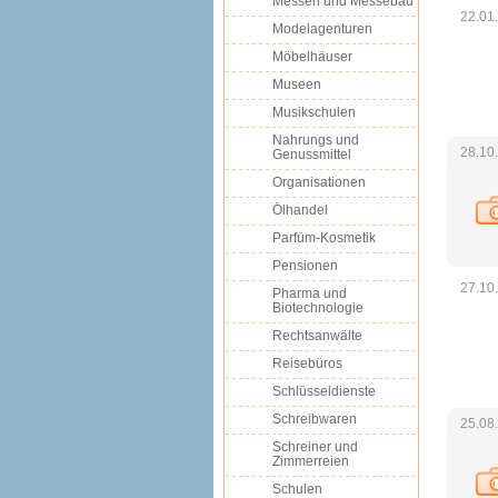
Messen und Messebau
22.01
Modelagenturen
Möbelhäuser
Museen
Musikschulen
Nahrungs und
28.10
Genussmittel
Organisationen
Ölhandel
Parfüm-Kosmetik
Pensionen
27.10
Pharma und
Biotechnologie
Rechtsanwälte
Reisebüros
Schlüsseldienste
Schreibwaren
25.08
Schreiner und
Zimmerreien
Schulen