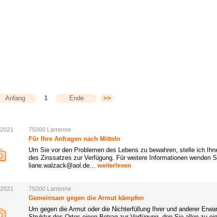
Anfang
1
Ende
>>
.2021
75000
Larrenne
Für Ihre Anfragen nach Mitteln
Um Sie vor den Problemen des Lebens zu bewahren, stelle ich Ih
des Zinssatzes zur Verfügung. Für weitere Informationen wenden Si
liane.walzack@aol.de...
weiterlesen
.2021
75000
Larrenne
Gemeinsam gegen die Armut kämpfen
Um gegen die Armut oder die Nichterfüllung Ihrer und anderer Erwar
Struktur des Ortes einen Betrag zur Verfügung, den Sie allen zu 