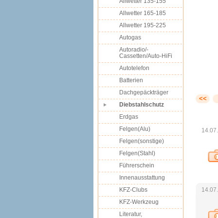
Allwetter 135-155
Allwetter 165-185
Allwetter 195-225
Autogas
Autoradio/-
Cassetten/Auto-HiFi
Autotelefon
Batterien
Dachgepäckträger
<<
Diebstahlschutz
Erdgas
Felgen(Alu)
14.07
Felgen(sonstige)
Felgen(Stahl)
Führerschein
Innenausstattung
KFZ-Clubs
14.07
KFZ-Werkzeug
Literatur,