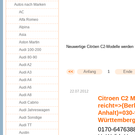
Autos nach Marken
AC
Alfa Romeo
Alpina
Asia
Aston Martin
Neuwertige Citröen C2-Modelle werden h
Audi 100-200
Audi 80-90
Audi A2
<<
Anfang
1
Ende
Audi A3
Audi A4
Audi A6
22.07.2012
Audi A8
Citroen C2 M
Audi Cabrio
reicht=>(Be
Audi Jahreswagen
Anhalt)=030
Audi Sonstige
Württemberg
Audi TT
0170-6476388
Austin