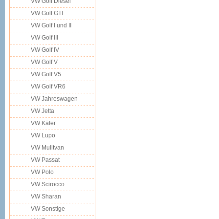
VW Golf Diesel
VW Golf GTI
VW Golf I und II
VW Golf III
VW Golf IV
VW Golf V
VW Golf V5
VW Golf VR6
VW Jahreswagen
VW Jetta
VW Käfer
VW Lupo
VW Mulitvan
VW Passat
VW Polo
VW Scirocco
VW Sharan
VW Sonstige