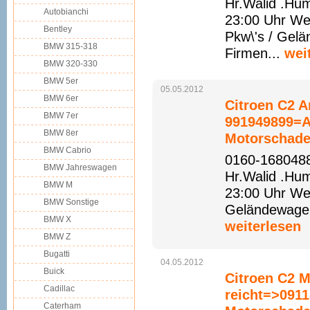
Hr.Walid .Hu
Autobianchi
23:00 Uhr We
Bentley
Pkw\'s / Gelä
BMW 315-318
Firmen...
wei
BMW 320-330
BMW 5er
05.05.2012
BMW 6er
Citroen C2 A
BMW 7er
991949899=A
BMW 8er
Motorschade
BMW Cabrio
0160-1680488
BMW Jahreswagen
Hr.Walid .Hu
BMW M
23:00 Uhr Web
BMW Sonstige
Geländewagen 
BMW X
weiterlesen
BMW Z
Bugatti
04.05.2012
Buick
Citroen C2 M
Cadillac
reicht=>0911
Caterham