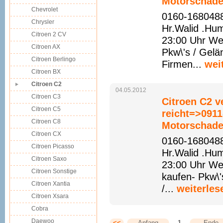
Motorschade
Chevrolet
0160-1680488
Chrysler
Hr.Walid .Hu
Citroen 2 CV
23:00 Uhr We
Citroen AX
Pkw\'s / Gelä
Citroen Berlingo
Firmen...
wei
Citroen BX
Citroen C2
04.05.2012
Citroen C3
Citroen C2 v
Citroen C5
reicht=>0911
Citroen C8
Motorschade
Citroen CX
0160-1680488
Citroen Picasso
Hr.Walid .Hu
Citroen Saxo
23:00 Uhr We
Citroen Sonstige
kaufen- Pkw\'
Citroen Xantia
/...
weiterles
Citroen Xsara
Cobra
Daewoo
<<
Anfang
1
Ende