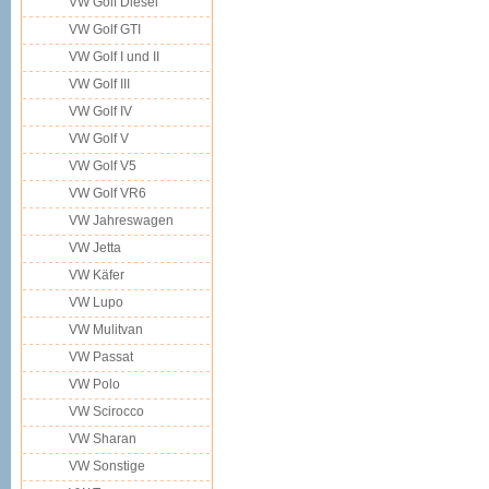
VW Golf Diesel
VW Golf GTI
VW Golf I und II
VW Golf III
VW Golf IV
VW Golf V
VW Golf V5
VW Golf VR6
VW Jahreswagen
VW Jetta
VW Käfer
VW Lupo
VW Mulitvan
VW Passat
VW Polo
VW Scirocco
VW Sharan
VW Sonstige