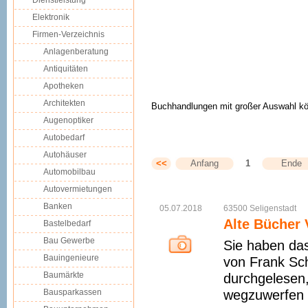
Dienstleistung
Elektronik
Firmen-Verzeichnis
Anlagenberatung
Antiquitäten
Apotheken
Architekten
Buchhandlungen mit großer Auswahl kön
Augenoptiker
Autobedarf
Autohäuser
<<
Anfang
1
Ende
Automobilbau
Autovermietungen
Banken
05.07.2018
63500
Seligenstadt
Alte Bücher 
Bastelbedarf
Bau Gewerbe
Sie haben das
Bauingenieure
von Frank Sch
Baumärkte
durchgelesen
Bausparkassen
wegzuwerfen i