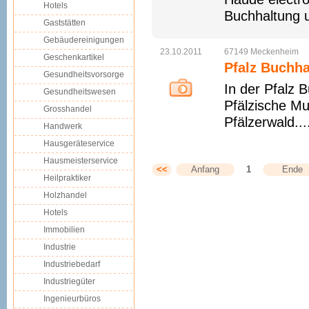
Hotels
Buchhaltung 
Gaststätten
Gebäudereinigungen
23.10.2011
67149
Meckenheim
Geschenkartikel
Pfalz Buchh
Gesundheitsvorsorge
In der Pfalz 
Gesundheitswesen
Pfälzische M
Grosshandel
Pfälzerwald..
Handwerk
Hausgeräteservice
Hausmeisterservice
<<
Anfang
1
Ende
Heilpraktiker
Holzhandel
Hotels
Immobilien
Industrie
Industriebedarf
Industriegüter
Ingenieurbüros