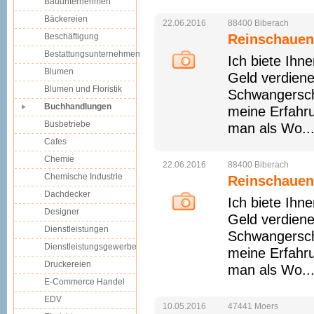
Bauunternehmen
Bäckereien
22.06.2016
88400
Biberach
Beschäftigung
Reinschauen
Bestattungsunternehmen
Ich biete Ihn
Blumen
Geld verdiene
Blumen und Floristik
Schwangersch
Buchhandlungen
meine Erfahr
Busbetriebe
man als Wo..
Cafes
Chemie
22.06.2016
88400
Biberach
Chemische Industrie
Reinschauen
Dachdecker
Ich biete Ihn
Designer
Geld verdiene
Dienstleistungen
Schwangersch
Dienstleistungsgewerbe
meine Erfahr
Druckereien
man als Wo..
E-Commerce Handel
EDV
10.05.2016
47441
Moers