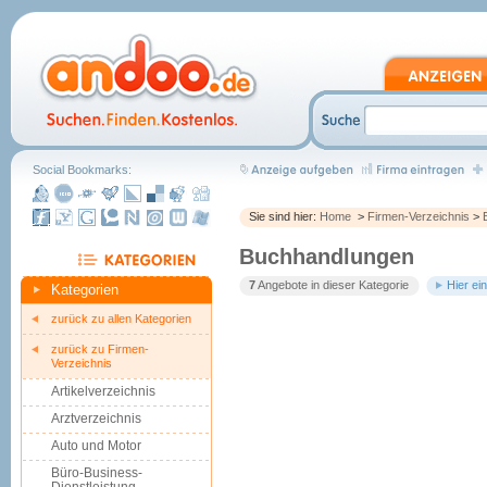
Social Bookmarks:
Sie sind hier:
Home
>
Firmen-Verzeichnis
>
Buchhandlungen
7
Angebote in dieser Kategorie
Hier ei
Kategorien
zurück zu allen Kategorien
zurück zu Firmen-
Verzeichnis
Artikelverzeichnis
Arztverzeichnis
Auto und Motor
Büro-Business-