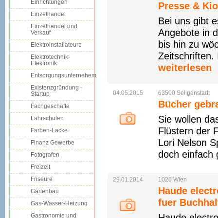
Einrichtungen
Presse & Ki
Einzelhandel
Bei uns gibt 
Einzelhandel und
Angebote in d
Verkauf
bis hin zu wö
Elektroinstallateure
Zeitschriften.
Elektrotechnik-
Elektronik
weiterlesen
Entsorgungsunternehem
Existenzgründung -
04.05.2015
63500
Seligenstadt
Startup
Bücher gebr
Fachgeschäfte
Sie wollen da
Fahrschulen
Flüstern der
Farben-Lacke
Lori Nelson S
Finanz Gewerbe
doch einfach 
Fotografen
Freizeit
Friseure
29.01.2014
1020
Wien
Haude electr
Gartenbau
fuer Buchhal
Gas-Wasser-Heizung
Gastronomie und
Haude electro