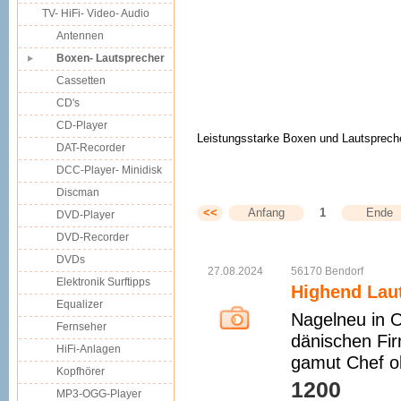
TV- HiFi- Video- Audio
Antennen
Boxen- Lautsprecher
Cassetten
CD's
CD-Player
Leistungsstarke Boxen und Lautsprecher
DAT-Recorder
DCC-Player- Minidisk
Discman
<<
Anfang
1
Ende
DVD-Player
DVD-Recorder
DVDs
27.08.2024
56170
Bendorf
Elektronik Surftipps
Highend Lau
Equalizer
Nagelneu in O
Fernseher
dänischen Fi
HiFi-Anlagen
gamut Chef ol
Kopfhörer
1200 
MP3-OGG-Player