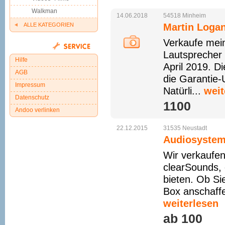
Walkman
14.06.2018
54518
Minheim
ALLE KATEGORIEN
Martin Logan
Verkaufe mein
Lautsprecher 
Hilfe
April 2019. D
AGB
die Garantie-
Impressum
Natürli...
weit
Datenschutz
1100 
Andoo verlinken
22.12.2015
31535
Neustadt
Audiosyste
Wir verkaufen
clearSounds, 
bieten. Ob Sie
Box anschaffe
weiterlesen
ab 100 