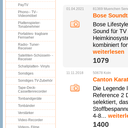
PayTV
01.04.2021
81369
Muenchen
Sen
Phono-- TV--
Bose Soundto
Videomöbel
Plattenspieler-
Bose Lifesty
Tonabnehmer
Sound für TV 
Portables- tragbare
Heimkinosyste
Fernseher
kombiniert fo
Radio- Tuner-
Receiver
weiterlesen
Satelliten-Schüsseln- -
1079 
Receiver
Schallplatten- Vinyls
11.11.2018
50678
Koln
Sonstiges
Canton Karat
Sonstiges TV-Zubehör
Die Legende l
Tape-Deck-
Cassettenrecorder
Reference 2 D
Tonbandgeräte
selektiert, d
Tonbänder
Stoffbespann
Verstärker
4-8...
weiterl
Video-Recorder
1400 
Videos- Filme