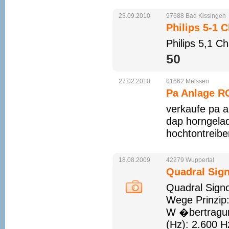
23.09.2010
97688
Bad
Kissingeh
Philips 5-1 
Philips 5,1 C
50 
27.02.2010
01662
Meissen
Pa Anlage 
verkaufe pa 
dap horngelad
hochtontreibe
18.08.2009
42279
Wuppertal
Quadral Sign
Quadral Signo
Wege Prinzip
W �bertragun
(Hz): 2.600 