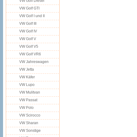
VW Golf Diesel
VW Golf GTI
VW Golf I und II
VW Golf III
VW Golf IV
VW Golf V
VW Golf V5
VW Golf VR6
VW Jahreswagen
VW Jetta
VW Käfer
VW Lupo
VW Mulitvan
VW Passat
VW Polo
VW Scirocco
VW Sharan
VW Sonstige