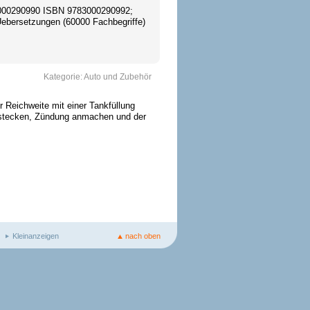
000290990 ISBN 9783000290992;
Uebersetzungen (60000 Fachbegriffe)
Kategorie:
Auto und Zubehör
Reichweite mit einer Tankfüllung
instecken, Zündung anmachen und der
Kleinanzeigen
nach oben