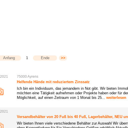
Anfang
1
Ende
>>
.2021
75000
Ayrens
Helfende Hände mit reduziertem Zinssatz
Ich bin ein Individuum, das jemandem in Not gibt. Wir bieten Immo
möchten eine Tätigkeit aufnehmen oder Projekte haben oder für den
Möglichkeit, auf einen Zeitraum von 1 Monat bis 25...
weiterlesen
.2021
Versandbehälter von 20 Fuß bis 40 Fuß, Lagerbehälter, NEU u
Wir bieten Ihnen viele verschiedene Behälter zur Auswahl Wir über
ohne Kranentladung für Sie Verschiedene Größen erhältlich Aktuel