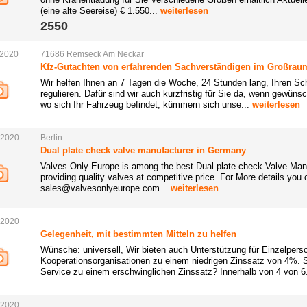
(eine alte Seereise) € 1.550...
weiterlesen
2550 
.2020
71686
Remseck
Am
Neckar
Kfz-Gutachten von erfahrenden Sachverständigen im Großraum
Wir helfen Ihnen an 7 Tagen die Woche, 24 Stunden lang, Ihren S
regulieren. Dafür sind wir auch kurzfristig für Sie da, wenn gewün
wo sich Ihr Fahrzeug befindet, kümmern sich unse...
weiterlesen
.2020
Berlin
Dual plate check valve manufacturer in Germany
Valves Only Europe is among the best Dual plate check Valve Ma
providing quality valves at competitive price. For More details you
sales@valvesonlyeurope.com...
weiterlesen
.2020
Gelegenheit, mit bestimmten Mitteln zu helfen
Wünsche: universell, Wir bieten auch Unterstützung für Einzelper
Kooperationsorganisationen zu einem niedrigen Zinssatz von 4%. 
Service zu einem erschwinglichen Zinssatz? Innerhalb von 4 von 6
.2020