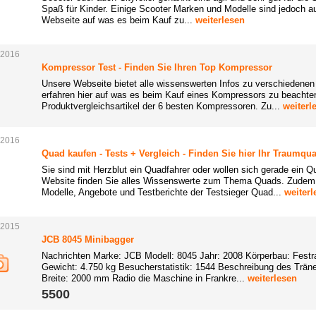
Spaß für Kinder. Einige Scooter Marken und Modelle sind jedoch auc
Webseite auf was es beim Kauf zu...
weiterlesen
.2016
Kompressor Test - Finden Sie Ihren Top Kompressor
Unsere Webseite bietet alle wissenswerten Infos zu verschiedene
erfahren hier auf was es beim Kauf eines Kompressors zu beachten
Produktvergleichsartikel der 6 besten Kompressoren. Zu...
weiterl
.2016
Quad kaufen - Tests + Vergleich - Finden Sie hier Ihr Traumqu
Sie sind mit Herzblut ein Quadfahrer oder wollen sich gerade ein Q
Website finden Sie alles Wissenswerte zum Thema Quads. Zudem fi
Modelle, Angebote und Testberichte der Testsieger Quad...
weiterl
.2015
JCB 8045 Minibagger
Nachrichten Marke: JCB Modell: 8045 Jahr: 2008 Körperbau: Fest
Gewicht: 4.750 kg Besucherstatistik: 1544 Beschreibung des Tr
Breite: 2000 mm Radio die Maschine in Frankre...
weiterlesen
5500 