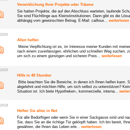
Verwirklichung Ihrer Projekte oder Träume
Sie hatten Projekte, die auf den Abschluss warteten, laufende Sc
Sie sind Flüchtlinge aus Kleinstinstitutionen. Dann gibt es die Lös
abhängig vom gewünschten Betrag. E-Mail: cailloux...
weiterlesen
.2020
Allen helfen
Meine Verpflichtung ist es, im Interesse meiner Kunden mit mein
nach einem zuverlässigen, ehrlichen und schnellen Weg suchen, zö
um sich zu einem günstigen und sicheren Preis...
weiterlesen
.2020
Hilfe in 48 Stunden
Bitte beachten Sie die Bereiche, in denen ich Ihnen helfen kann.
abgelehnt und möchten Hilfe, um sich selbst zu unterstützen? Ke
Situation ist. Ich biete Hypotheken-, kommerzielle, interna...
weite
.2019
Helfen Sie allen in Not
Für alle Bedürftigen oder wenn Sie in einer Sackgasse sind und na
Sie, dass Sie an die richtige Tür geklopft haben. Ich bin bereit, Ihn
gewähren, die Ihnen das Leben erle...
weiterlesen