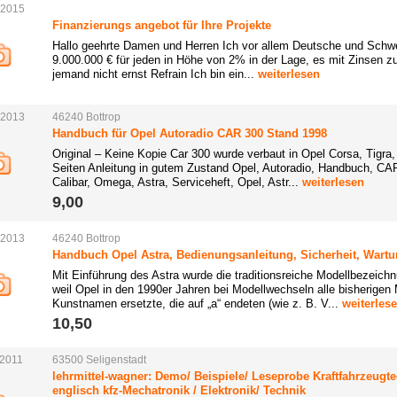
.2015
Finanzierungs angebot für Ihre Projekte
Hallo geehrte Damen und Herren Ich vor allem Deutsche und Schwe
9.000.000 € für jeden in Höhe von 2% in der Lage, es mit Zinsen zu
jemand nicht ernst Refrain Ich bin ein...
weiterlesen
.2013
46240
Bottrop
Handbuch für Opel Autoradio CAR 300 Stand 1998
Original – Keine Kopie Car 300 wurde verbaut in Opel Corsa, Tigra,
Seiten Anleitung in gutem Zustand Opel, Autoradio, Handbuch, CAR,
Calibar, Omega, Astra, Serviceheft, Opel, Astr...
weiterlesen
9,00 
.2013
46240
Bottrop
Handbuch Opel Astra, Bedienungsanleitung, Sicherheit, Wartu
Mit Einführung des Astra wurde die traditionsreiche Modellbezeich
weil Opel in den 1990er Jahren bei Modellwechseln alle bisherige
Kunstnamen ersetzte, die auf „a“ endeten (wie z. B. V...
weiterles
10,50 
.2011
63500
Seligenstadt
lehrmittel-wagner: Demo/ Beispiele/ Leseprobe Kraftfahrzeugt
englisch kfz-Mechatronik / Elektronik/ Technik