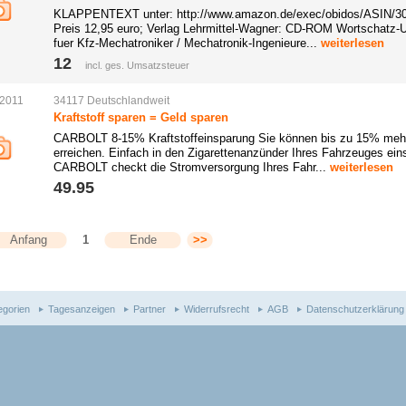
KLAPPENTEXT unter: http://www.amazon.de/exec/obidos/ASIN/3
Preis 12,95 euro; Verlag Lehrmittel-Wagner: CD-ROM Wortschatz-
fuer Kfz-Mechatroniker / Mechatronik-Ingenieure...
weiterlesen
12 
incl. ges. Umsatzsteuer
.2011
34117
Deutschlandweit
Kraftstoff sparen = Geld sparen
CARBOLT 8-15% Kraftstoffeinsparung Sie können bis zu 15% mehr 
erreichen. Einfach in den Zigarettenanzünder Ihres Fahrzeuges e
CARBOLT checkt die Stromversorgung Ihres Fahr...
weiterlesen
49.95 
Anfang
1
Ende
>>
egorien
Tagesanzeigen
Partner
Widerrufsrecht
AGB
Datenschutzerklärung