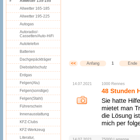
Allwetter 135-155
Allwetter 165-185
Allwetter 195-225
Autogas
Autoradio/-
Cassetten/Auto-HiFi
Autotelefon
Batterien
Dachgepäckträger
<<
Anfang
1
Ende
Diebstahlschutz
Erdgas
Felgen(Alu)
14.07.2021
1000
Rennes
48 Stunden H
Felgen(sonstige)
Felgen(Stahl)
Sie hatte Hil
Führerschein
mietet man Tr
Innenausstattung
die Lösung is
KFZ-Clubs
mich per folg
KFZ-Werkzeug
Literatur,
14.07.2021
75000
Larrenne