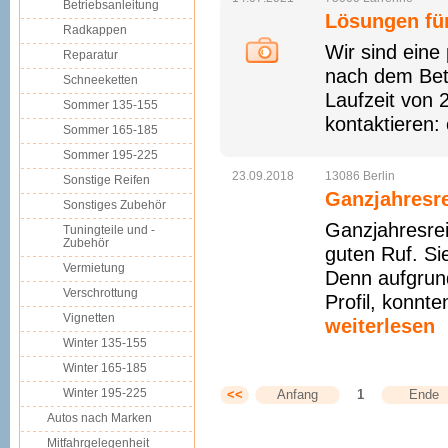
Betriebsanleitung
Lösungen fü
Radkappen
Wir sind eine
Reparatur
nach dem Betr
Schneeketten
Laufzeit von 
Sommer 135-155
kontaktieren:
Sommer 165-185
Sommer 195-225
23.09.2018
13086
Berlin
Sonstige Reifen
Ganzjahresr
Sonstiges Zubehör
Ganzjahresrei
Tuningteile und -
Zubehör
guten Ruf. Si
Vermietung
Denn aufgrun
Verschrottung
Profil, konnt
Vignetten
weiterlesen
Winter 135-155
Winter 165-185
Winter 195-225
<<
Anfang
1
Ende
Autos nach Marken
Mitfahrgelegenheit