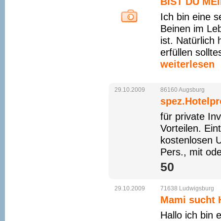
BIST DU M
Ich bin eine s
Beinen im Le
ist. Natürlic
erfüllen sollt
weiterlesen
29.10.2009
86160
Augsburg
spez.Hotelpr
für private In
Vorteilen. Ei
kostenlosen U
Pers., mit od
50 
29.10.2009
71638
Ludwigsburg
Mami sucht H
Hallo ich bin