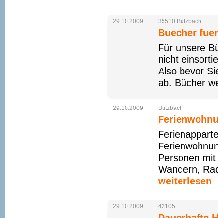
29.10.2009
35510
Butzbach
Buecher fuer
Für unsere Bü
nicht einsort
Also bevor Si
ab. Bücher we
29.10.2009
Butzbach
Ferienwohnu
Ferienapparte
Ferienwohnung
Personen mit 
Wandern, Rad
weiterlesen
29.10.2009
42105
Dauerhafte H