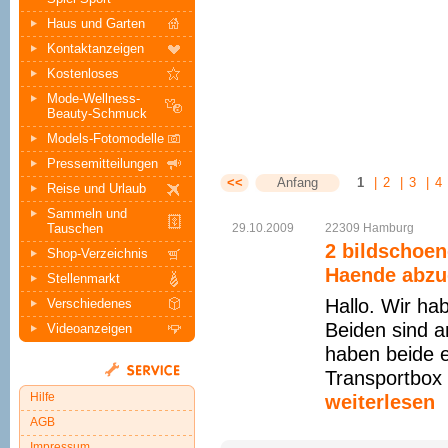
Haus und Garten
Kontaktanzeigen
Kostenloses
Mode-Wellness-
Beauty-Schmuck
Models-Fotomodelle
Pressemitteilungen
<<
Anfang
1
|
2
|
3
|
4
Reise und Urlaub
Sammeln und
Tauschen
29.10.2009
22309
Hamburg
2 bildschoen
Shop-Verzeichnis
Haende abzug
Stellenmarkt
Hallo. Wir ha
Verschiedenes
Beiden sind a
Videoanzeigen
haben beide 
Transportbox 
Hilfe
weiterlesen
AGB
Impressum