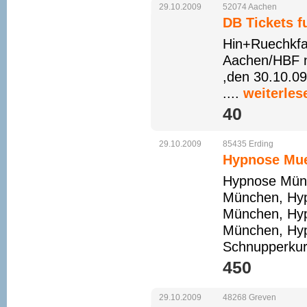
29.10.2009
52074
Aachen
DB Tickets f
Hin+Ruechkfah
Aachen/HBF n
,den 30.10.09
....
weiterles
40 
29.10.2009
85435
Erding
Hypnose Mue
Hypnose Mün
München, Hyp
München, Hyp
München, Hyp
Schnupperkur
450 
29.10.2009
48268
Greven