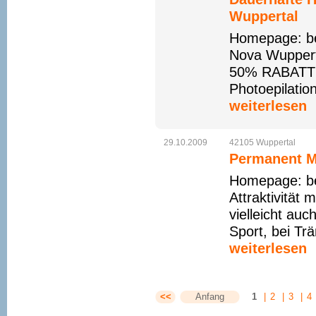
Wuppertal
Homepage: be
Nova Wupper
50% RABATT En
Photoepilatio
weiterlesen
29.10.2009
42105
Wuppertal
Permanent M
Homepage: be
Attraktivität 
vielleicht au
Sport, bei Tr
weiterlesen
<<
Anfang
1
|
2
|
3
|
4