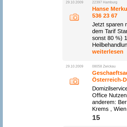
29.10.2009
22397
Hamburg
Hanse Merkur
536 23 67
Jetzt sparen 
dem Tarif Sta
sonst 80 %) 1
Heilbehandlu
weiterlesen
29.10.2009
08058
Zwickau
Geschaeftsa
Österreich-
Domizilservic
Office Nutzen
anderem: Berl
Krems , Wien
15 