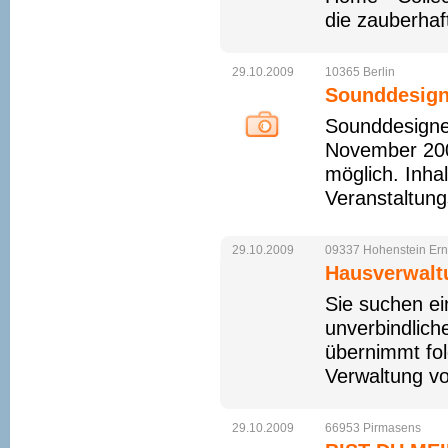
die zauberhaf
29.10.2009
10365
Berlin
Sounddesigne
Sounddesigner/
November 200
möglich. Inha
Veranstaltung
29.10.2009
09337
Hohenstein
Ern
Hausverwalt
Sie suchen e
unverbindlic
übernimmt fol
Verwaltung v
29.10.2009
66953
Pirmasens