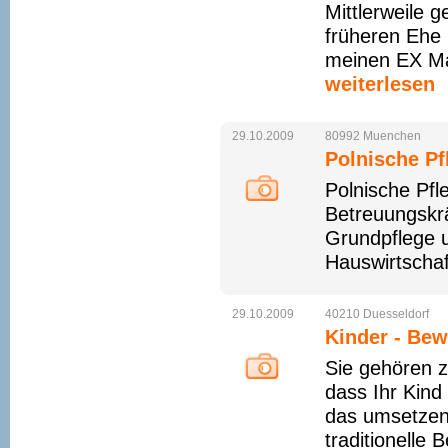
Mittlerweile
früheren Ehe 
meinen EX Man
weiterlesen
29.10.2009
80992
Muenchen
Polnische Pf
Polnische Pfl
Betreuungskrä
Grundpflege u
Hauswirtschaf
29.10.2009
40210
Duesseldorf
Kinder - Bew
Sie gehören zu
dass Ihr Kind
das umsetzen,
traditionelle