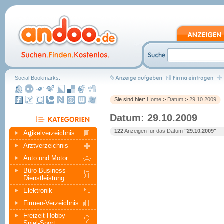
Social Bookmarks:
Sie sind hier:
Home
>
Datum
>
29.10.2009
Datum: 29.10.2009
122
Anzeigen für das Datum
"29.10.2009"
Artikelverzeichnis
Arztverzeichnis
Auto und Motor
Büro-Business-
Dienstleistung
Elektronik
Firmen-Verzeichnis
Freizeit-Hobby-
Spiel-Sport