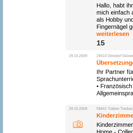
Hallo, habt ih
mich einfach
als Hobby un
Fingernägel g
weiterlesen
15 
29.10.2009
29410
Diesdorf
Salzw
Übersetzunge
Ihr Partner f
Sprachunterri
• Französisch
Allgemeinspra
29.10.2009
56841
Traben
Trarbac
Kinderzimmer
Kinderzimmer 
Home - Collec