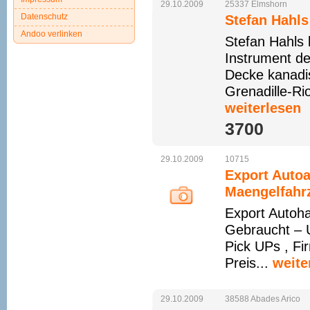
29.10.2009
25337
Elmshorn
Datenschutz
Stefan Hahls
Andoo verlinken
Stefan Hahls 
Instrument de
Decke kanadi
Grenadille-Rio
weiterlesen
3700 
29.10.2009
10715
Export Autoa
Maengelfahr
Export Autoha
Gebraucht – U
Pick UPs , Fi
Preis...
weite
29.10.2009
38588
Abades
Arico