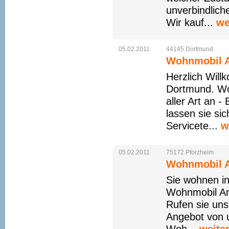
unverbindlich
Wir kauf...
we
05.02.2011
44145
Dortmund
Wohnmobil A
Herzlich Wil
Dortmund. Wo
aller Art an 
lassen sie si
Servicete...
w
05.02.2011
75172
Pforzheim
Wohnmobil A
Sie wohnen i
Wohnmobil An
Rufen sie uns 
Angebot von u