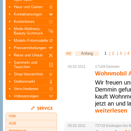
Haus und Garten
Kontaktanzeigen
Kostenloses
Mode-Wellness-
Beauty-Schmuck
Models-Fotomodelle
Pressemitteilungen
<<
Anfang
1
|
2
|
3
|
4
Reise und Urlaub
Sammeln und
Tauschen
05.02.2011
17109
Demmin
Wohnmobil A
Shop-Verzeichnis
Stellenmarkt
Wir freuen un
Demmin gefun
Verschiedenes
kauft Wohnmob
Videoanzeigen
jetzt an und l
weiterlesen
Hilfe
AGB
05.02.2011
73728
Esslingen
Am
N
Impressum