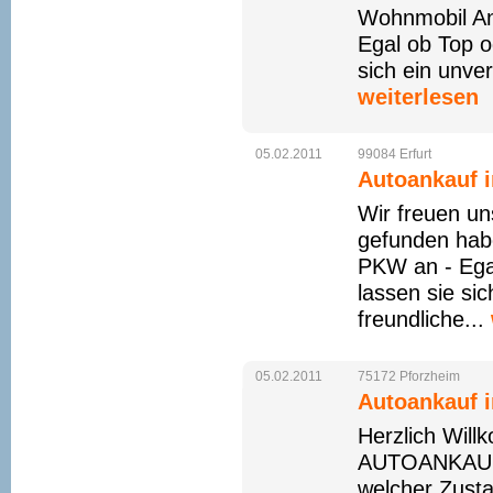
Wohnmobil An
Egal ob Top o
sich ein unve
weiterlesen
05.02.2011
99084
Erfurt
Autoankauf i
Wir freuen un
gefunden ha
PKW an - Egal
lassen sie si
freundliche...
05.02.2011
75172
Pforzheim
Autoankauf i
Herzlich Wil
AUTOANKAUF 
welcher Zusta