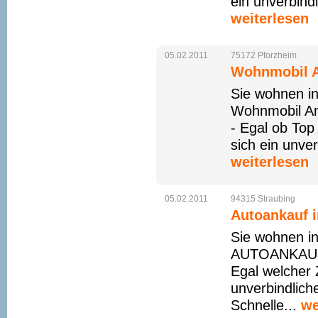
ein unverbind
weiterlesen
05.02.2011
75172
Pforzheim
Wohnmobil A
Sie wohnen i
Wohnmobil An
- Egal ob Top
sich ein unve
weiterlesen
05.02.2011
94315
Straubing
Autoankauf i
Sie wohnen in
AUTOANKAUF 
Egal welcher 
unverbindlich
Schnelle...
we