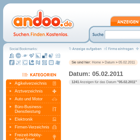
Social Bookmarks:
Sie sind hier:
Home
>
Datum
>
05.02.2011
Datum: 05.02.2011
1241
Anzeigen für das Datum
"05.02.2011"
Artikelverzeichnis
Arztverzeichnis
Auto und Motor
Büro-Business-
Dienstleistung
Elektronik
Firmen-Verzeichnis
Freizeit-Hobby-
Spiel-Sport