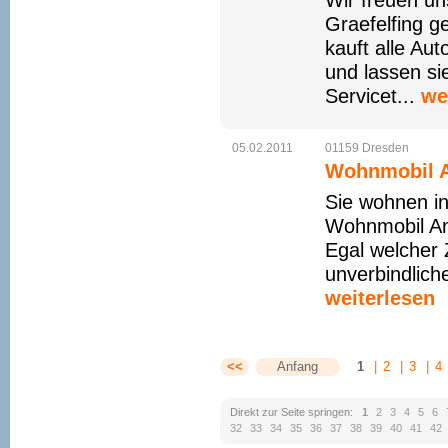
Wir freuen un
Graefelfing
kauft alle Aut
und lassen si
Servicet...
we
05.02.2011
01159
Dresden
Wohnmobil A
Sie wohnen i
Wohnmobil An
Egal welcher 
unverbindlich
weiterlesen
<<
Anfang
1
|
2
|
3
|
4
Direkt zur Seite springen:
1
2
3
4
5
6
32
33
34
35
36
37
38
39
40
41
42