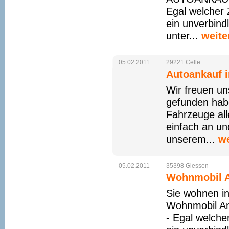
Egal welcher 
ein unverbind
unter...
weite
05.02.2011
29221
Celle
Autoankauf i
Wir freuen un
gefunden ha
Fahrzeuge all
einfach an un
unserem...
we
05.02.2011
35398
Giessen
Wohnmobil A
Sie wohnen i
Wohnmobil An
- Egal welche