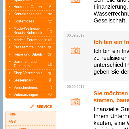
Finanzierung,
Haus und Garten
Wasserrechnun
Kontaktanzeigen
Gesellschaft.
Kostenloses
Mode-Wellness-
Beauty-Schmuck
06.09.2017
Models-Fotomodelle
Ich bin ein I
Pressemitteilungen
Ich bin ein I
Reise und Urlaub
zu realisieren
Sammeln und
unterschied P
Tauschen
geben Sie den 
Shop-Verzeichnis
Stellenmarkt
06.09.2017
Verschiedenes
Sie möchten 
Videoanzeigen
starten, bau
finanzielle Gu
Hilfe
Ihrem Untern
AGB
kaufen, eine 
Impressum