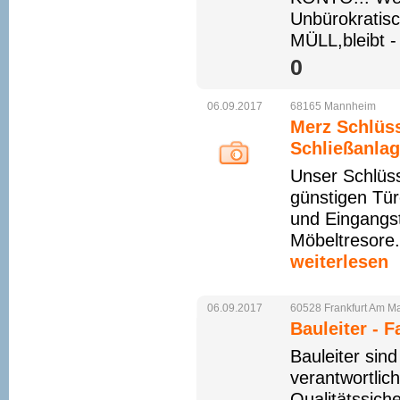
Unbürokratis
MÜLL,bleibt -
0 
06.09.2017
68165
Mannheim
Merz Schlüss
Schließanlag
Unser Schlüss
günstigen Tü
und Eingangs
Möbeltresore.
weiterlesen
06.09.2017
60528
Frankfurt
Am
Ma
Bauleiter - 
Bauleiter sind
verantwortlic
Qualitätssic