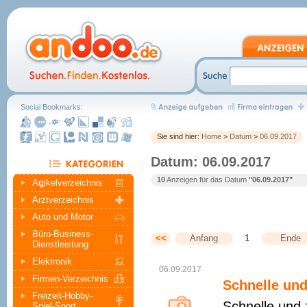
Social Bookmarks:
Sie sind hier:
Home
>
Datum
>
06.09.2017
Datum: 06.09.2017
10
Anzeigen für das Datum
"06.09.2017"
Artikelverzeichnis
Arztverzeichnis
Auto und Motor
Büro-Business-
<<
Anfang
1
Ende
Dienstleistung
Elektronik
06.09.2017
Firmen-Verzeichnis
Schnelle und
Freizeit-Hobby-
Schnelle und 
Spiel-Sport