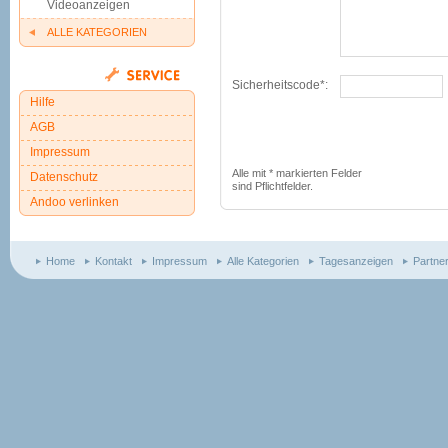
Videoanzeigen
ALLE KATEGORIEN
Sicherheitscode*:
Hilfe
AGB
Impressum
Alle mit * markierten Felder
Datenschutz
sind Pflichtfelder.
Andoo verlinken
Home
Kontakt
Impressum
Alle Kategorien
Tagesanzeigen
Partne